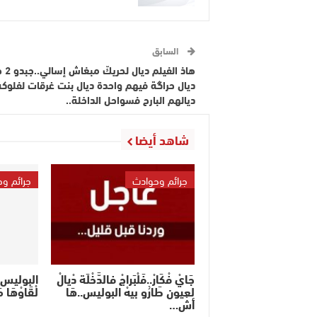
السابق
هاذ الفيلم 
ديال حراگة فيهم واحدة ديال بنت غرقات لفلوكة
ديالهم البارح فسواحل الداخلة..
شاهد أيضا
جرائم وحوادث
جرائم و
جَايْ فْكَارْ..فَلْبَراجْ فالدَّخْلَة دْيالْ
البوليس فَك
لعيون طَارُو بيهْ البوليس..هَا
لْقَاوْهَا
أشْ…