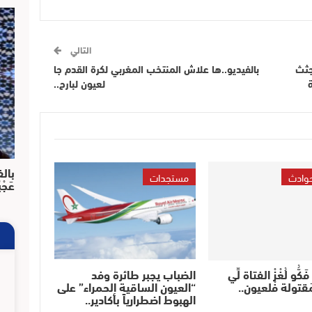
التالي
ديال لحريكّ مبغاش إسالي..جبدو 2 جثث
بالفيديو..ها علاش المنتخب المغربي لكرة القدم جا
لعيون لبارح..
بالف
حوادث
مستجدات
عَجْ
ُّو لُغْزْ الفتاة لِّي
الضباب يجبر طائرة وفد
 مَقتولة فْلعيون..
“العيون الساقية الحمراء” على
الهبوط اضطرارياً بأكادير..