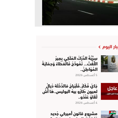
بار اليوم
سِرِّيَّةْ الدَّرَكْ المَلَكِي بِمِيرْ
اللِّفْتْ… نَمُوذَجْ فَالْعَطَاءْ وَحِمَايَةْ
المُوَاطِنْ..
5 أغسطس 2026
جَايْ فْكَارْ..فَلْبَراجْ فالدَّخْلَة دْيالْ
لعيون طَارُو بيهْ البوليس..هَا أشْ
لْقَاوْ عَنْدُو..
4 أغسطس 2026
مشروع قانون أميركي جْديد