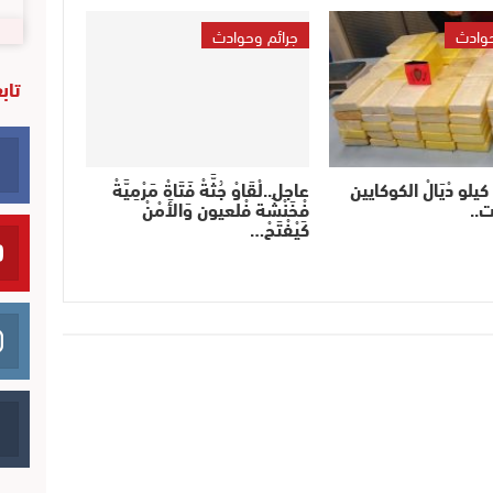
حوادث
جرائم وحوادث
تاب
َدُّو 61 كيلو دْيَالْ الكوكايين
عاجل..لْقَاوْ جُثَّةْ فَتَاةْ مَرْمِيَّةْ
ت..
فْخَنْشَة فْلعيون وَالأَمْنْ
كَيْفْتَحْ…