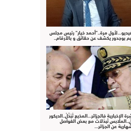
فيديو…لأول مرة..”أحمد خيار” رئيس مجلس
يم بوجدور يكشف عن حقائق و بالأرقام..
رة الإخبارية فالجزائر…المذيع تْبَدَّلْ..الديكور
دَّلْ..الملابس تْبدْلاَتْ مع بعض الفواصل
هارية عن الجزائر…