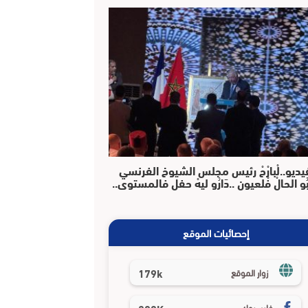
يديو..لْبارْحْ رئيس مجلس الشيوخ الفرنسي
بُو الحالْ فْلعيون ..دَارُو ليهْ حفل فالمستوى..
إحصائيات الموقع
179k
زوار الموقع
فايسبوك