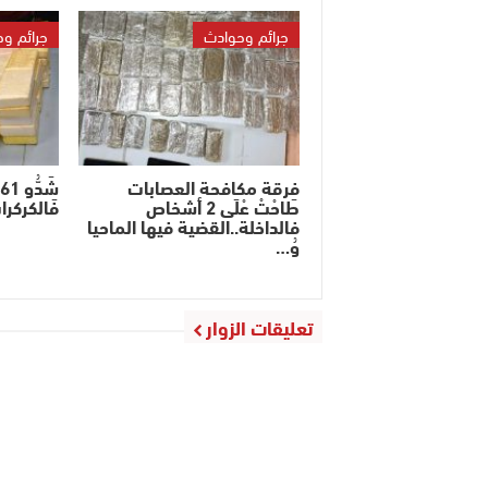
جرائم وحوادث
جرائم و
فرقة مكافحة العصابات
ش
طَاحْتْ عْلَى 2 أشخاص
فَالكركرا
فالداخلة..القضية فيها الماحيا
وُ…
تعليقات الزوار