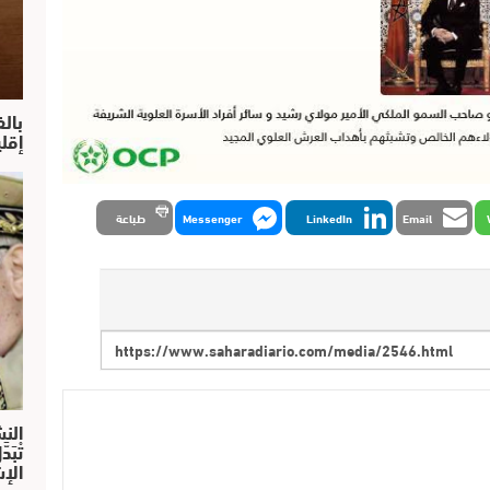
بال
إقل
Email
LinkedIn
Messenger
طباعة
النش
تْبَ
الإش