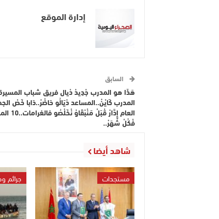
إدارة الموقع
السابق
هَذَا هو المدرب جْدِيدْ دْيال فريق شباب المسيرة..د
المدرب كَايْنْ..المساعد دْيَالُو حَاضْرْ..دَابا خَصْ الج
العام إِدَّارْ قْبَلْ مَنْبْقَ
فْكُلْ شْهَرْ..
شاهد أيضا
مستجدات
جرائم و