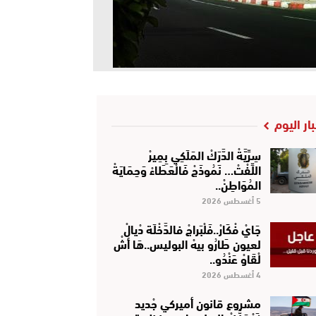
بار اليوم
سِرِّيَّةْ الدَّرَكْ المَلَكِي بِمِيرْ
اللِّفْتْ… نَمُوذَجْ فَالْعَطَاءْ وَحِمَايَةْ
المُوَاطِنْ..
5 أغسطس 2026
جَايْ فْكَارْ..فَلْبَراجْ فالدَّخْلَة دْيالْ
لعيون طَارُو بيهْ البوليس..هَا أشْ
لْقَاوْ عَنْدُو..
4 أغسطس 2026
مشروع قانون أميركي جْديد