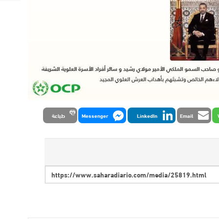
Email
LinkedIn
Messenger
طباعة