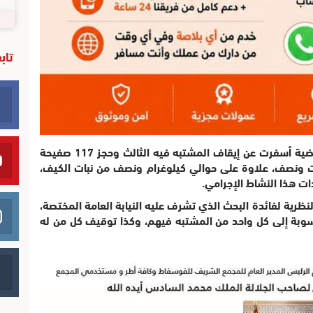
تاب
الأبحاث والتحريات التي باشرتها الفرقة في القضية أسفرت عن إيقاف المشتبه فيه الثالث وحجز 117 صفيحة
بلغ مجموع وزنها 9 كيلوغرامات ونصف، علاوة على حوالي كيلوغرام ونصف من نبات الكيف،
ات هذا النشاط الإجرامي.
ظرية لفائدة البحث الذي تشرف عليه النيابة العامة المختصة،
نسوبة إلى كل واحد من المشتبه فيهم، وكذا توقيف كل من له