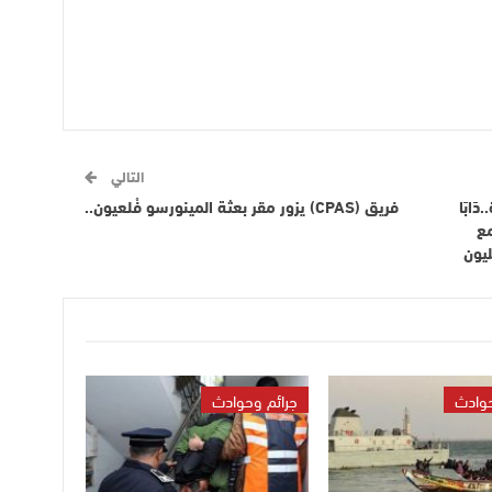
التالي
َابَا
فريق (CPAS) يزور مقر بعثة المينورسو فْلعيون..
مع
اوْ نْخَلْصُو فالغرامات..10 المليون
حوادث
جرائم وحوادث