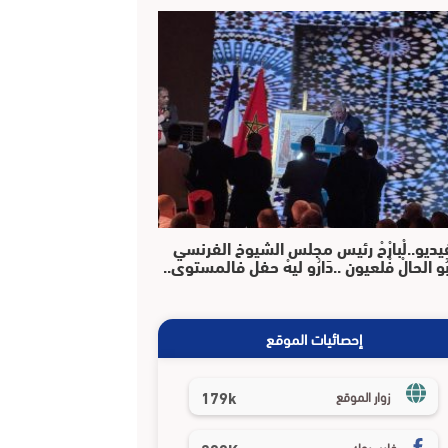
يديو..لْبارْحْ رئيس مجلس الشيوخ الفرنسي
بُو الحالْ فْلعيون ..دَارُو ليهْ حفل فالمستوى..
إحصائيات الموقع
179k
زوار الموقع
فايسبوك