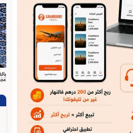
بالف
عَجْ