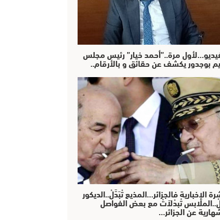
فيديو…لأول مرة..”أحمد خيار” رئيس مجلس
يم بوجدور يكشف عن حقائق و بالأرقام..
رة الإخبارية فالجزائر…المذيع تْبَدَّلْ..الديكور
دَّلْ..الملابس تْبدْلاَتْ مع بعض الفواصل
هارية عن الجزائر…