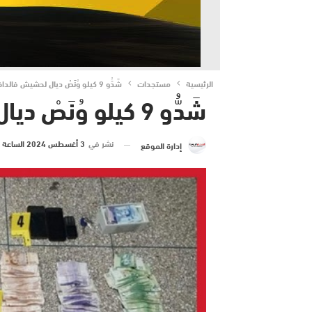
الرئيسية
مستجدات
شَدُّو 9 كيلو وُنَصْ ديال لحشيش فالداخلة..
شَدُّو 9 كيلو وُنَصْ ديال لحشيش فالداخلة..
نشر في
3 أغسطس 2024 الساعة 23 و 39 دقيقة
إدارة الموقع