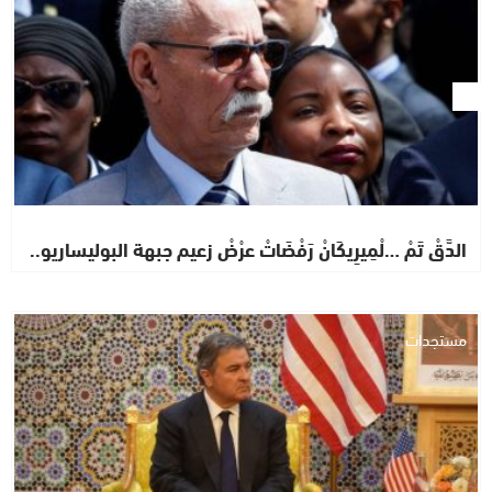
الدَّقْ تَمْ …لْمِيرِيكَانْ رَفْضَاتْ عرْضْ زعيم جبهة البوليساريو..
مستجدات