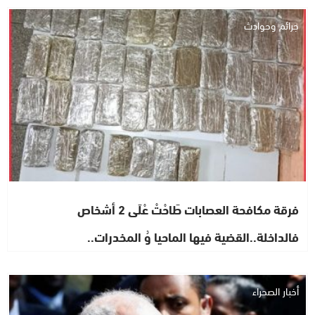
جرائم وحوادث
فرقة مكافحة العصابات طَاحْتْ عْلَى 2 أشخاص
فالداخلة..القضية فيها الماحيا وُ المخدرات..
أخبار الصحراء