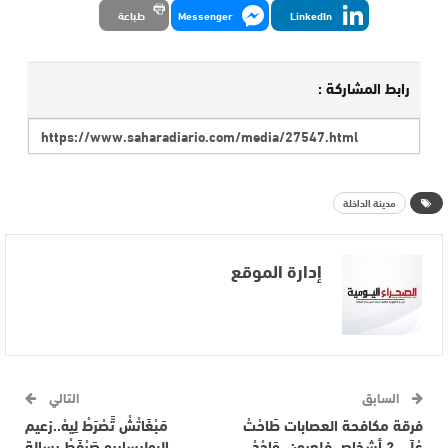
LinkedIn
Messenger
طباعة
رابط المشاركة :
مدينة الداخلة
إدارة الموقع
السابق
التالي
فرقة مكافحة العصابات طَاحْتْ
مَبْغَاتْشْ تَّصْرَطْ لِيهْ..زعيم
عْلَى 2 أشخاص فلعيون..وَاحْدْ
البوليساريو صَيْفَطْ رسالة