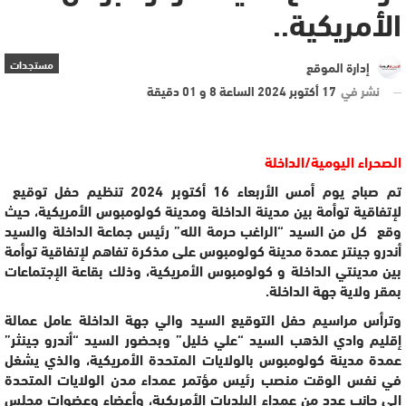
الأمريكية..
مستجدات
إدارة الموقع
نشر في
17 أكتوبر 2024 الساعة 8 و 01 دقيقة
الصحراء اليومية/الداخلة
تم صباح يوم أمس الأربعاء 16 أكتوبر 2024 تنظيم حفل توقيع
لإتفاقية توأمة بين مدينة الداخلة ومدينة كولومبوس الأمريكية، حيث
وقع كل من السيد “الراغب حرمة الله” رئيس جماعة الداخلة والسيد
أندرو جينتر عمدة مدينة كولومبوس على مذكرة تفاهم لإتفاقية توأمة
بين مدينتي الداخلة و كولومبوس الأمريكية، وذلك بقاعة الإجتماعات
بمقر ولاية جهة الداخلة.
وترأس مراسيم حفل التوقيع السيد والي جهة الداخلة عامل عمالة
إقليم وادي الذهب السيد “علي خليل” وبحضور السيد “أندرو جينثر”
عمدة مدينة كولومبوس بالولايات المتحدة الأمريكية، والذي يشغل
في نفس الوقت منصب رئيس مؤتمر عمداء مدن الولايات المتحدة
الى جانب عدد من عمداء البلديات الأمريكية، وأعضاء وعضوات مجلس