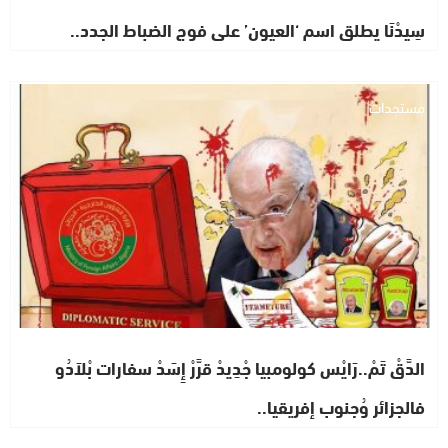
سِيدْنَا يطلق اسم ‘العيون’ على فوج الضباط الجدد..
مستجدات
الدَّقْ تَمْ..رَايْس كولومبيا جْدِيدْ قرَّرْ إِسَدْ سفارات بْلاَدُو
فالجزائر وُجنوب إفريقيا..