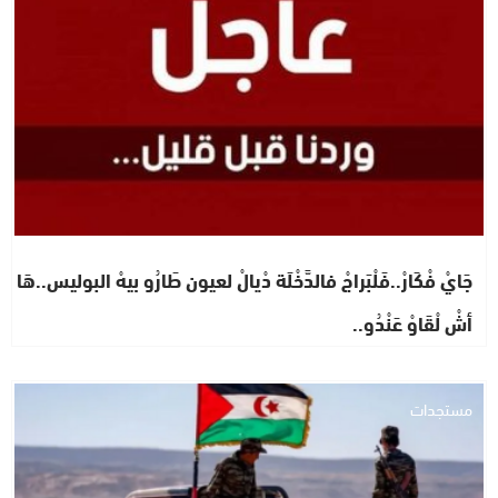
جَايْ فْكَارْ..فَلْبَراجْ فالدَّخْلَة دْيالْ لعيون طَارُو بيهْ البوليس..هَا
أشْ لْقَاوْ عَنْدُو..
مستجدات