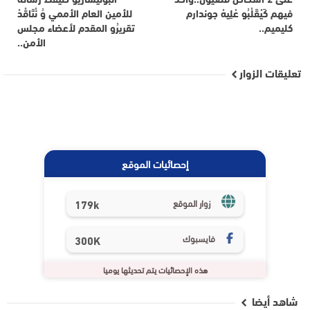
فيهم كَيْقَلْبُو عْلِيهْ جوندارم
للأمين العام الأممي وُ نْتَاقْدْ
كليميم..
تقريرُو المقدم لأعضاء مجلس
الأمن..
تعليقات الزوار
إحصائيات الموقع
179k
زوار الموقع
فايسبوك
300K
هذه الإحصائيات يتم تحديثها يوميا
شاهد أيضا