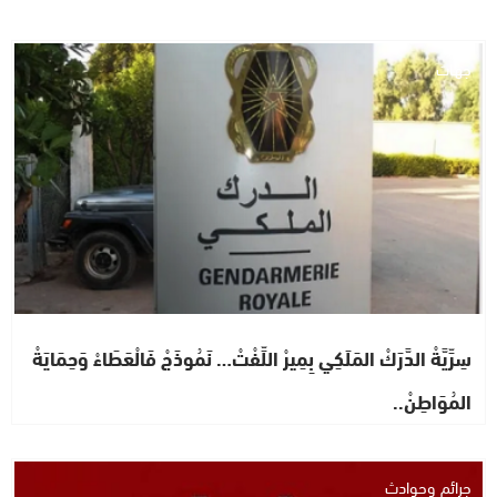
جهات
سِرِّيَّةْ الدَّرَكْ المَلَكِي بِمِيرْ اللِّفْتْ… نَمُوذَجْ فَالْعَطَاءْ وَحِمَايَةْ
المُوَاطِنْ..
جرائم وحوادث