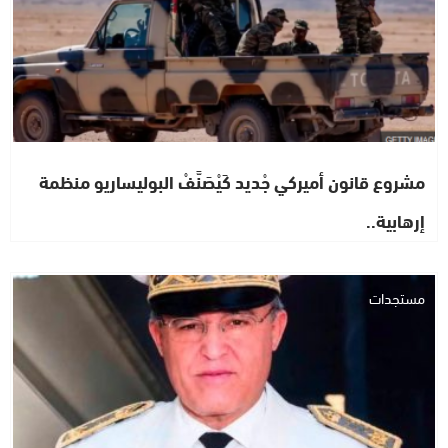
مشروع قانون أميركي جْديد كَيْصَنَّفْ البوليساريو منظمة
إرهابية..
مستجدات