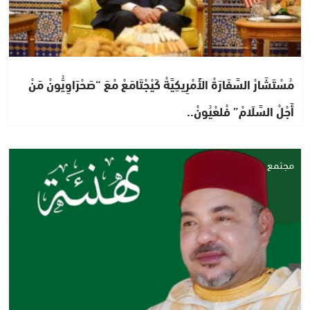
مُسْتَشَارْ السَّفَارَةْ الأَمْرِيكِيَّةْ كَيْجْتَامَعْ مْعَ “صَحْرَاوِيُّونْ مَنْ
أَجْلْ السَّلَامْ” فْلعْيُونْ..
مجتمع