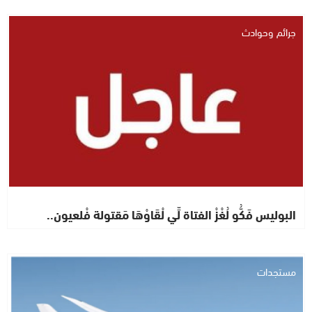
جرائم وحوادث
البوليس فَكُّو لُغْزْ الفتاة لِّي لْقَاوْهَا مَقتولة فْلعيون..
مستجدات