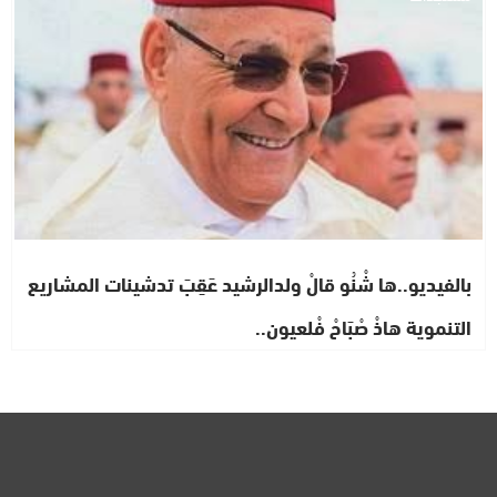
بالفيديو..ها شْنُو قالْ ولدالرشيد عَقِبَ تدشينات المشاريع
التنموية هاذْ صْبَاحْ فْلعيون..