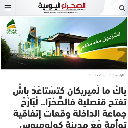
الرئيسية
مستجدات
يَاكْ مَا لْميريكان كَتَسْتَاعْدْ باشْ
تفتح قنصلية فالصَّحْرَا.. لْبَارْحْ
جماعة الداخلة وَقْعَاتْ إتفاقية
توأمة مْعَ مدينة كولومبوس