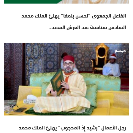
الفاعل الجمعوي “لحسن بنمغا” يهنئ الملك محمد
السادس بمناسبة عيد العرش المجيد..
مجتمع
رجل الأعمال “رشيد إِدْ المحجوب” يهنئ الملك محمد