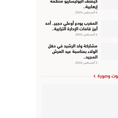
كَيْصَنَّفْ البوليساريو منظمة
إرهابية..
4 أغسطس 2026
المغرب يودع أوعلي حجير.. أحد
أبرز قامات الإدارة الترابية..
4 أغسطس 2026
مشاركة ولد الرشيد في حفل
الولاء بمناسبة عيد العرش
المجيد..
3 أغسطس 2026
ت وصورة