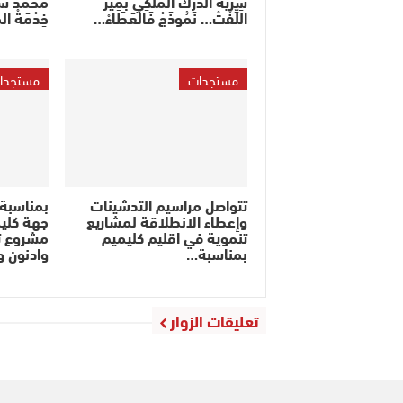
سِرِّيَّةْ الدَّرَكْ المَلَكِي بِمِيرْ
مُحَمَّدْ 
اللِّفْتْ… نَمُوذَجْ فَالْعَطَاءْ…
خِدْمَةْ المَ
مستجدات
مستجدا
تتواصل مراسيم التدشينات
بمناسبة
وإعطاء الانطلاقة لمشاريع
جهة كلي
تنموية في اقليم كليميم
مشروع ت
بمناسبة…
وادنون 
تعليقات الزوار