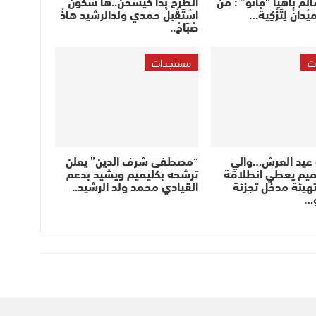
سالم باهيا “فانو” : مِنْ
الطَّرْحْ بْدَا كَيْسخَنْ..ها شكُونْ
يْدَانْ لِتَزْكِيَةْ…
اسْتَقْبَلْ حمدي ولدالرشيد هاذْ
صْبَاحْ..
ت
مستجدات
 عيد العرش…والي
“مصطفى شرف الدين” يعلن
ميم يعطي انطلاقة
ترشحه بكليميم ويشيد بدعم
هيئة مدخل تجزئة
القيادي محمد ولد الرشيد..
و…