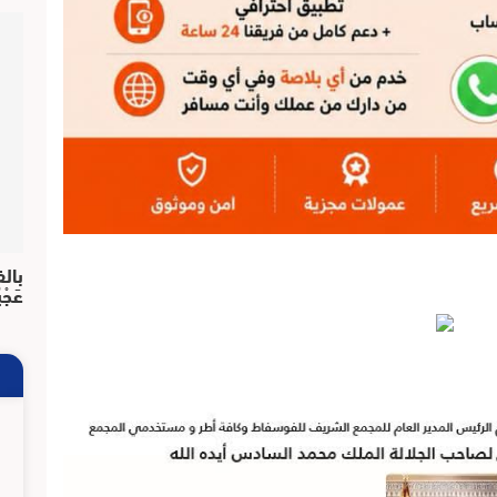
بالف
عَجْ