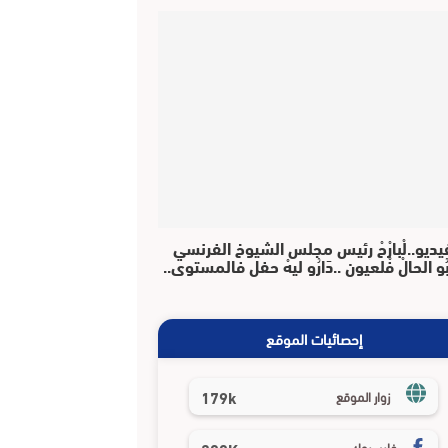
يديو..لْبارْحْ رئيس مجلس الشيوخ الفرنسي
بُو الحالْ فْلعيون ..دَارُو ليهْ حفل فالمستوى..
إحصائيات الموقع
179k
زوار الموقع
فايسبوك