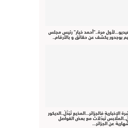
فيديو…لأول مرة..”أحمد خيار” رئيس مجلس
يم بوجدور يكشف عن حقائق و بالأرقام..
رة الإخبارية فالجزائر…المذيع تْبَدَّلْ..الديكور
دَّلْ..الملابس تْبدْلاَتْ مع بعض الفواصل
هارية عن الجزائر…