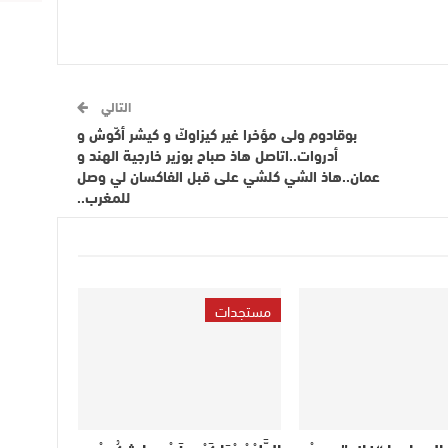
التالي
بوقادوم ولى مؤخرا غير كيزاوكّ و كيشر أكّوش و
أدروات..اتاصل هاذ صباح بوزير خارجية الهند و
عمان..هاذ الشي كلشي على قبل الفاكسان لي وصل
للمغرب..
مستجدات