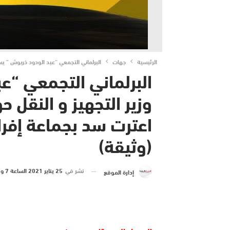
الرئيسية
جهات
البرلماني التجمعي “عبد الودود خربوش ” يس
البرلماني التجمعي “ع
وزير التجهيز و النقل ح
اعترت سد بجماعة إفرا
(وثيقة)
نشر في
25 يناير 2021 الساعة 7 و 26 دقيقة
إدارة الموقع