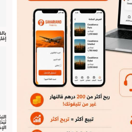
بال
إقل
النش
تْبَ
الإش