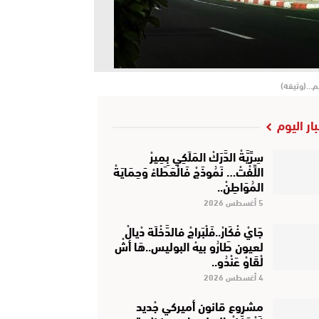
يم…(وثيقة)
بار اليوم
سِرِّيَّةْ الدَّرَكْ المَلَكِي بِمِيرْ
اللِّفْتْ… نَمُوذَجْ فَالْعَطَاءْ وَحِمَايَةْ
المُوَاطِنْ..
5 أغسطس 2026
جَايْ فْكَارْ..فَلْبَراجْ فالدَّخْلَة دْيالْ
لعيون طَارُو بيهْ البوليس..هَا أشْ
لْقَاوْ عَنْدُو..
4 أغسطس 2026
مشروع قانون أميركي جْديد