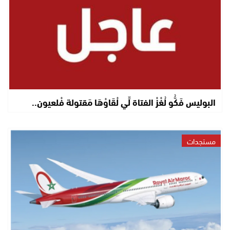
البوليس فَكُّو لُغْزْ الفتاة لِّي لْقَاوْهَا مَقتولة فْلعيون..
مستجدات