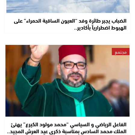
الضباب يجبر طائرة وفد “العيون الساقية الحمراء” على
الهبوط اضطرارياً بأكادير..
مجتمع
الفاعل الرياضي و السياسي “محمد مولود الكيرع” يهنئ
الملك محمد السادس بمناسبة ذكرى عيد العرش المجيد..