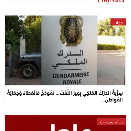
شاهد أيضا
جهات
سِرِّيَّةْ الدَّرَكْ المَلَكِي بِمِيرْ اللِّفْتْ… نَمُوذَجْ فَالْعَطَاءْ وَحِمَايَةْ
المُوَاطِنْ..
جرائم وحوادث