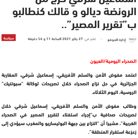
الرونضة ديالو و قالك كنطالبو
ب”تقرير المصير”..
سياسة
نشر في
27 يناير 2021 الساعة 11 و 56 دقيقة
إدارة الموقع
الصحراء اليومية/العيون
اعتمد مفوض الأمن والسلم الأفريقي، إسماعيل شرقي، المقاربة
الجزائرية في حل نزاع الصحراء خلال تصريحات لوكالة “سبوتنيك”
الروسية، اليوم الثلاثاء.
وطالب مفوض الأمن والسلم الأفريقي، إسماعيل شرقي خلال
تصريحات صحافية ب”إجراء استفتاء لتقرير المصير في الصحراء
الغربية”، مشيرا أن “النزاع بين جبهة البوليساريو والمغرب سيؤدي إلى
زعزعة استقرار المنطقة”.