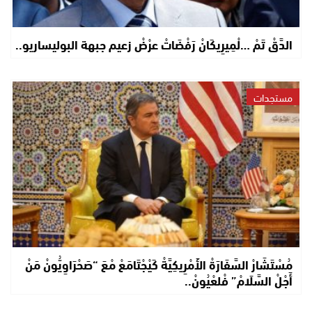
الدَّقْ تَمْ …لْمِيرِيكَانْ رَفْضَاتْ عرْضْ زعيم جبهة البوليساريو..
مستجدات
مُسْتَشَارْ السَّفَارَةْ الأَمْرِيكِيَّةْ كَيْجْتَامَعْ مْعَ “صَحْرَاوِيُّونْ مَنْ
أَجْلْ السَّلَامْ” فْلعْيُونْ..