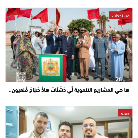
مستجدات
ها هي المشاريع التنموية لِّي دّشْنَاتْ هاذْ صْبَاحْ فْلعيون..
صحة