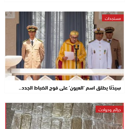
مستجدات
سِيدْنَا يطلق اسم ‘العيون’ على فوج الضباط الجدد..
جرائم وحوادث