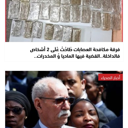
فرقة مكافحة العصابات طَاحْتْ عْلَى 2 أشخاص
فالداخلة..القضية فيها الماحيا وُ المخدرات..
أخبار الصحراء