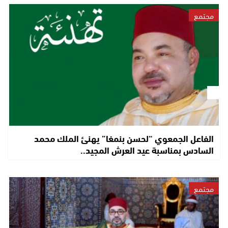
مجتمع
الفاعل الجمعوي “لحسن بنمغا” يهنئ الملك محمد
السادس بمناسبة عيد العرش المجيد..
مجتمع