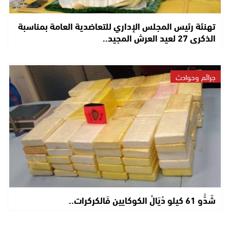
تهنئة رئيس المجلس الإداري للتعاضدية العامة بمناسبة
الذكرى 27 لعيد العرش المجيد..
جرائم وحوادث
شَدُّو 61 كيلو دْيَالْ الكوكايين فَالكركرات..