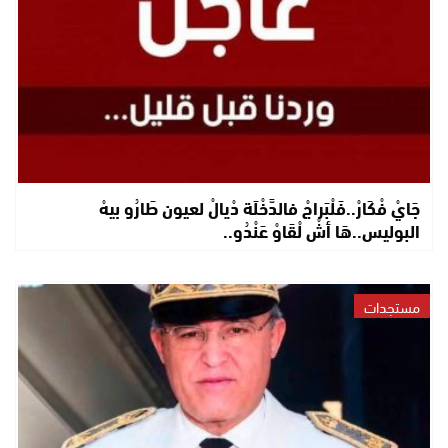
جَايْ فْكَارْ..فَلْبَراجْ فالدَّخْلَة دْيالْ لعيون طَارُو بيهْ
البوليس..هَا أشْ لْقَاوْ عَنْدُو..
مستجدات