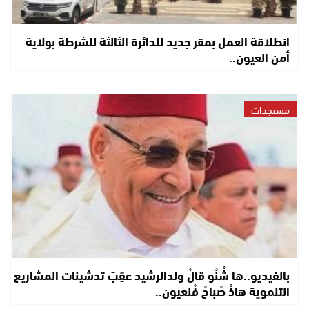
انطلاقة العمل بمقر جديد للدائرة الثالثة للشرطة بولاية
أمن العيون..
مستجدات
بالفيديو..ها شْنُو قالْ ولدالرشيد عَقِبَ تدشينات المشاريع
التنموية هاذْ صْبَاحْ فْلعيون..