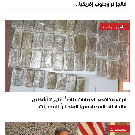
فالجزائر وُجنوب إفريقيا..
جرائم وحوادث
فرقة مكافحة العصابات طَاحْتْ عْلَى 2 أشخاص
فالداخلة..القضية فيها الماحيا وُ المخدرات..
مستجدات