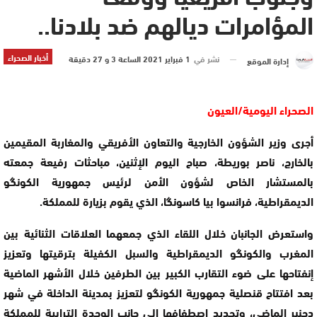
المؤامرات ديالهم ضد بلادنا..
أخبار الصحراء
نشر في
1 فبراير 2021 الساعة 3 و 27 دقيقة
إدارة الموقع
الصحراء اليومية/العيون
أجرى وزير الشؤون الخارجية والتعاون الأفريقي والمغاربة المقيمين
بالخارج، ناصر بوريطة، صباح اليوم الإثنين، مباحثات رفيعة جمعته
بالمستشار الخاص لشؤون الأمن لرئيس جمهورية الكونگو
الديمقراطية، فرانسوا بيا كاسونگا، الذي يقوم بزيارة للمملكة.
واستعرض الجانبان خلال اللقاء الذي جمعهما العلاقات الثنائية بين
المغرب والكونگو الديمقراطية والسبل الكفيلة بترقيتها وتعزيز
إنفتاحها على ضوء التقارب الكبير بين الطرفين خلال الأشهر الماضية
بعد افتتاح قنصلية جمهورية الكونگو لتعزيز بمدينة الداخلة في شهر
دجنبر الماضي، وتجديد إصطفافها إلى جانب الوحدة الترابية للمملكة