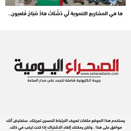
ها هي المشاريع التنموية لِّي دّشْنَاتْ هاذْ صْبَاحْ فْلعيون..
يستخدم هذا الموقع ملفات تعريف الارتباط لتحسين تجربتك. سنفترض أنك
مدير النشر : عبد الله بيه
موافق على هذا ، ولكن يمكنك إلغاء الاشتراك إذا كنت ترغب في ذلك.