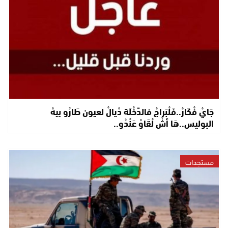
جَايْ فْكَارْ..فَلْبَراجْ فالدَّخْلَة دْيالْ لعيون طَارُو بيهْ
البوليس..هَا أشْ لْقَاوْ عَنْدُو..
مستجدات