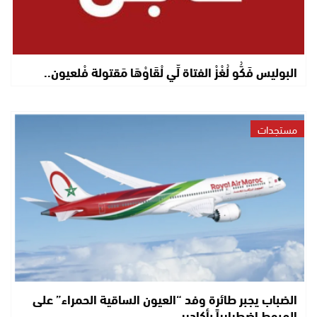
البوليس فَكُّو لُغْزْ الفتاة لِّي لْقَاوْهَا مَقتولة فْلعيون..
مستجدات
الضباب يجبر طائرة وفد “العيون الساقية الحمراء” على
الهبوط اضطرارياً بأكادير..