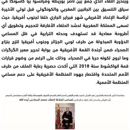
ويندرج اللقاء الذي جمع بين ناصر بوريطة وفرانسوا بيا كاسونگا في
سياق التنسيق بين الجانبين المغربي والكونگولي قبل تولي الأخيرة
لرئاسة الإتحاد الأفريقي شهر فبراير الجاري خلفا لجنوب أفريقيا، حيث
تسعى المملكة المغربية لحشد الحلفاء الأفارقة لتحجيم وتطويق أي
أطروحة معادية قد تستهدف وحدته الترابية في ظل المساعي
الدؤوبة المبذولة من طرف لوبي الجزائر وجنوب أفريقيا للزج بنزاع
الصحراء ضمن أجندة القمة الأفريقية من بوابة تحرير معبر الگرگرات
وما تروج لكونه حربا في الصحراء، وذلك على الرغم من وضوح قرارات
قمة انواكشوط سنة 2018 التي أكدت حصرية رعاية الملف من طرف
الأمم المتحدة واقتصار جهود المنظمة الأفريقية على دعم مساعي
المنظمة الأممية.