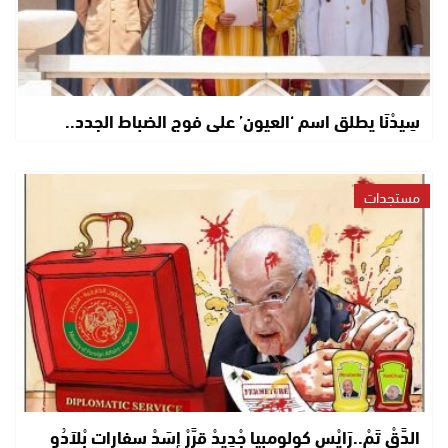
سِيدْنَا يطلق اسم ‘العيون’ على فوج الضباط الجدد..
مستجدات
الدَّقْ تَمْ..رَايْس كولومبيا جْدِيدْ قرَّرْ إِسَدْ سفارات بْلاَدُو