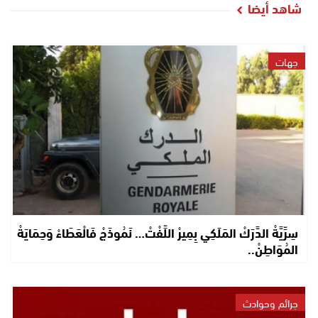
شاهد أيضا
جهات
سِرِّيَّةْ الدَّرَكْ المَلَكِي بِمِيرْ اللِّفْتْ… نَمُوذَجْ فَالْعَطَاءْ وَحِمَايَةْ
المُوَاطِنْ..
جرائم وحوادث