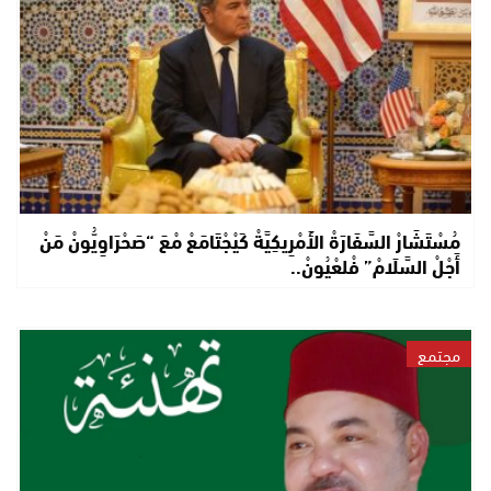
مُسْتَشَارْ السَّفَارَةْ الأَمْرِيكِيَّةْ كَيْجْتَامَعْ مْعَ “صَحْرَاوِيُّونْ مَنْ
أَجْلْ السَّلَامْ” فْلعْيُونْ..
مجتمع