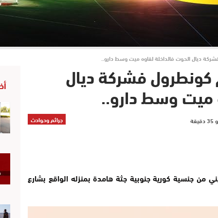
ركة ديال الحوت فالداخلة لقاوه ميت وسط دارو..
 كونطرول فشركة ديال
أخ
 ميت وسط دارو..
جرائم وحوادث
يني من جنسية كورية جنوبية جثة هامدة بمنزله الواقع بشارع