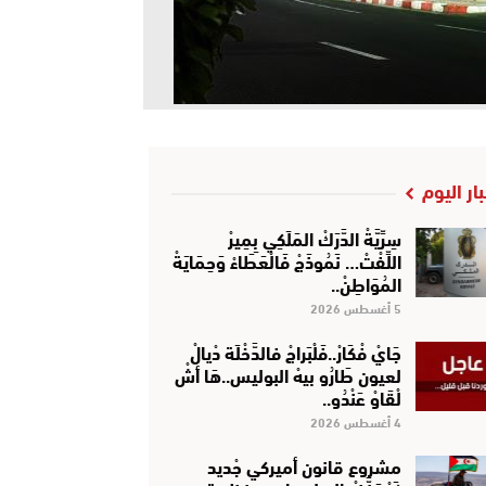
بار اليوم
سِرِّيَّةْ الدَّرَكْ المَلَكِي بِمِيرْ
اللِّفْتْ… نَمُوذَجْ فَالْعَطَاءْ وَحِمَايَةْ
المُوَاطِنْ..
5 أغسطس 2026
جَايْ فْكَارْ..فَلْبَراجْ فالدَّخْلَة دْيالْ
لعيون طَارُو بيهْ البوليس..هَا أشْ
لْقَاوْ عَنْدُو..
4 أغسطس 2026
مشروع قانون أميركي جْديد