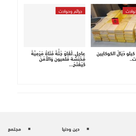
حوادث
جرائم وحوادث
َدُّو 61 كيلو دْيَالْ الكوكايين
عاجل..لْقَاوْ جُثَّةْ فَتَاةْ مَرْمِيَّةْ
ت..
فْخَنْشَة فْلعيون وَالأَمْنْ
كَيْفْتَحْ…
دين ودنيا
مجتمع