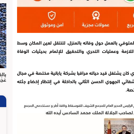
لمتوفي بالعمل حول وفاته بالمنزل، لتنتقل لعين المكان وسط
اللازمة وعمليات التحري والتحقيق للإلمام بحيثيات الوفاة
جثة المتوفي من مواليد 1964، والذي كان يشتغل قيد حياته مراقبا بشركة يابانية مختصة في مجال
بالف
عَجْ
فائي الجهوي الحسن الثاني بالداخلة في إنتظار إخضاع جثته
تصة.