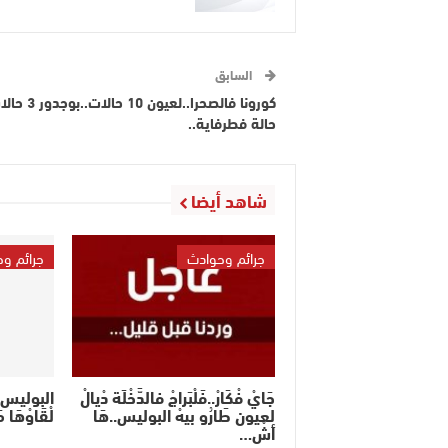
السابق
حالة فطرفاية..
شاهد أيضا
جرائم وحوادث
جرائم و
جَايْ فْكَارْ..فَلْبَراجْ فالدَّخْلَة دْيالْ
البوليس فَك
لعيون طَارُو بيهْ البوليس..هَا
لْقَاوْهَا
أشْ…