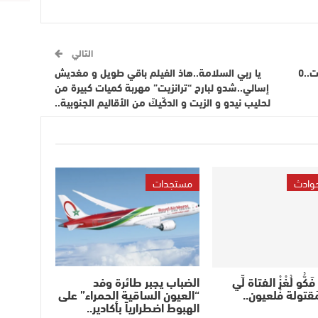
التالي
كورونا فالصحرا..لعيون 10 حالات..بوجدور 3 حالات..0
يا ربي السلامة..هاذ الفيلم باقي طويل و مغديش
إسالي..شدو لبارح “ترانزيت” مهربة كميات كبيرة من
لحليب نيدو و الزيت و الدكّيكّ من الأقاليم الجنوبية..
حوادث
مستجدات
ُّو لُغْزْ الفتاة لِّي
الضباب يجبر طائرة وفد
 مَقتولة فْلعيون..
“العيون الساقية الحمراء” على
الهبوط اضطرارياً بأكادير..