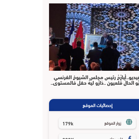
يديو..لْبارْحْ رئيس مجلس الشيوخ الفرنسي
بُو الحالْ فْلعيون ..دَارُو ليهْ حفل فالمستوى..
إحصائيات الموقع
179k
زوار الموقع
فايسبوك