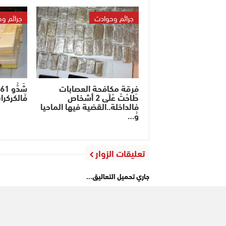
جرائم وحوادث
جرائم و
فرقة مكافحة العصابات
ش
طَاحْتْ عْلَى 2 أشخاص
فَالكركرا
فالداخلة..القضية فيها الماحيا
وُ…
تعليقات الزوار
جاري تحميل التعاليق...