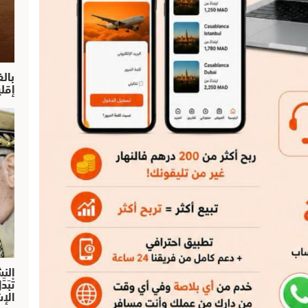
بال
إقل
النش
تْبَ
الإش