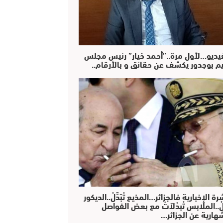
فيديو…لأول مرة..”أحمد خيار” رئيس مجلس
يم بوجدور يكشف عن حقائق و بالأرقام..
رة الإخبارية فالجزائر…المذيع تْبَدَّلْ..الديكور
دَّلْ..الملابس تْبدْلاَتْ مع بعض الفواصل
هارية عن الجزائر…