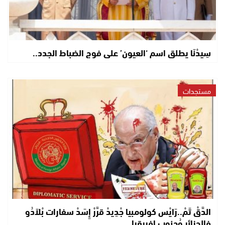
سِيدْنَا يطلق اسم ‘العيون’ على فوج الضباط الجدد..
مستجدات
الدَّقْ تَمْ..رَايْس كولومبيا جْدِيدْ قرَّرْ إِسَدْ سفارات بْلاَدُو
فالجزائر وُجنوب إفريقيا..