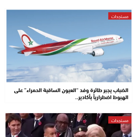
مستجدات
الضباب يجبر طائرة وفد “العيون الساقية الحمراء” على
الهبوط اضطرارياً بأكادير..
مستجدات