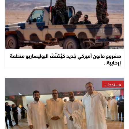
مشروع قانون أميركي جْديد كَيْصَنَّفْ البوليساريو منظمة
إرهابية..
مستجدات