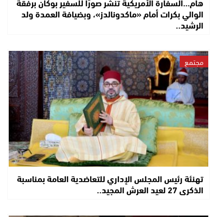
هام…السفارة الأمريكية تنشر صورًا للسفير بوكان برفقة
الوالي بكرات أمام «ماكدونالدز»، وبضيافة العمدة ولد
الرشيد..
مجتمع
تهنئة رئيس المجلس الإداري للتعاضدية العامة بمناسبة
الذكرى 27 لعيد العرش المجيد..