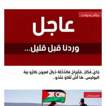
جرائم وحوادث
جَايْ فْكَارْ..فَلْبَراجْ فالدَّخْلَة دْيالْ لعيون طَارُو بيهْ
البوليس..هَا أشْ لْقَاوْ عَنْدُو..
مستجدات