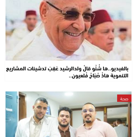
بالفيديو..ها شْنُو قالْ ولدالرشيد عَقِبَ تدشينات المشاريع
التنموية هاذْ صْبَاحْ فْلعيون..
صحة