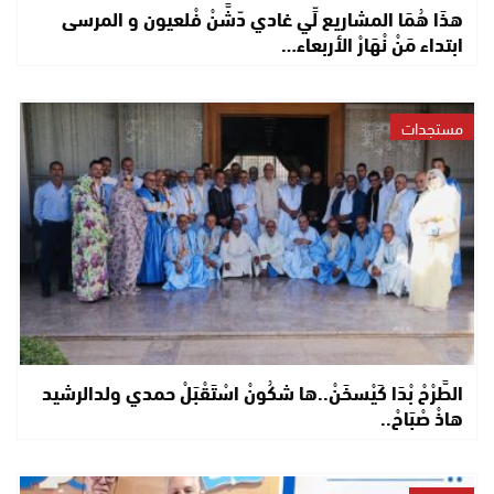
هذَا هُمَا المشاريع لِّي غادي دّشَّنْ فْلعيون و المرسى
ابتداء مَنْ نْهَارْ الأربعاء…
مستجدات
الطَّرْحْ بْدَا كَيْسخَنْ..ها شكُونْ اسْتَقْبَلْ حمدي ولدالرشيد
هاذْ صْبَاحْ..