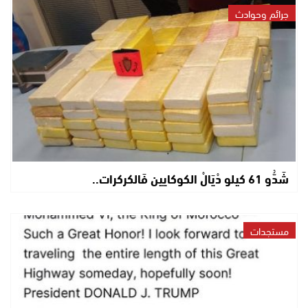
جرائم وحوادث
شَدُّو 61 كيلو دْيَالْ الكوكايين فَالكركرات..
مستجدات