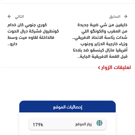
السابق
التالي
خايفين من شي ضربة جديدة
كوري جنوبي كان خدام
من المغرب والكونگو اللي
كونطرول فشركة ديال الحوت
شدات رئاسة الاتحاد الافريقي..
فالداخلة لقاوه ميت وسط
وزراء خارجية الدزاير وجنوب
دارو..
أفريقيا مازال كينسقو ضد بلادنا
قبل القمة الافريقية الجاية..
تعليقات الزوار
إحصائيات الموقع
179k
زوار الموقع