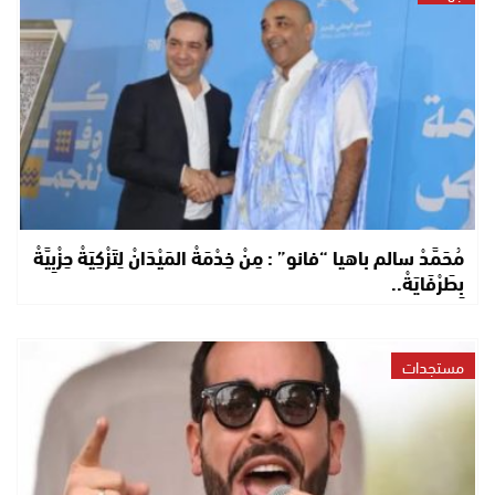
مُحَمَّدْ سالم باهيا “فانو” : مِنْ خِدْمَةْ المَيْدَانْ لِتَزْكِيَةْ حِزْبِيَّةْ
بِطَرْفَايَةْ..
مستجدات