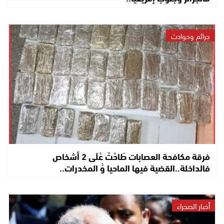
جرائم وحوادث
فرقة مكافحة العصابات طَاحْتْ عْلَى 2 أشخاص
فالداخلة..القضية فيها الماحيا وُ المخدرات..
أخبار الصحراء