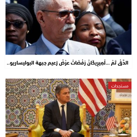
الدَّقْ تَمْ …لْمِيرِيكَانْ رَفْضَاتْ عرْضْ زعيم جبهة البوليساريو..
مستجدات