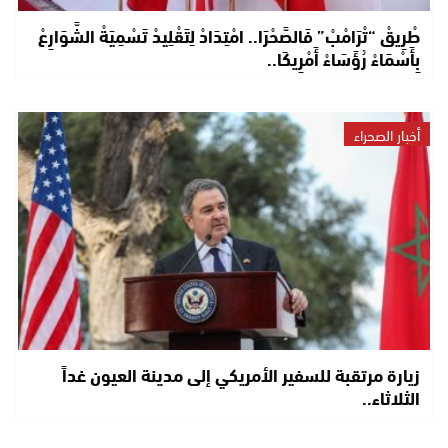
طْرِيقْ “تْرَامْبْ” فَالصَّحْرَا.. امْتِدَادْ لِتَقْلِيدْ تَسْمِيَةْ الشَّوَارِعْ
بِأَسْمَاءْ رُؤَسَاءْ أَمْرِيكَا..
أخبار الصحراء
زيارة مرتقبة للسفير الأمريكي إلى مدينة العيون غداً
الثلاثاء..