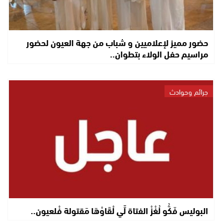
حضور مميز لإعلاميين و شباب من جهة العيون لحضور
مراسيم حفل الولاء بتطوان..
جرائم وحوادث
البوليس فَكُّو لُغْزْ الفتاة لِّي لْقَاوْهَا مَقتولة فْلعيون..