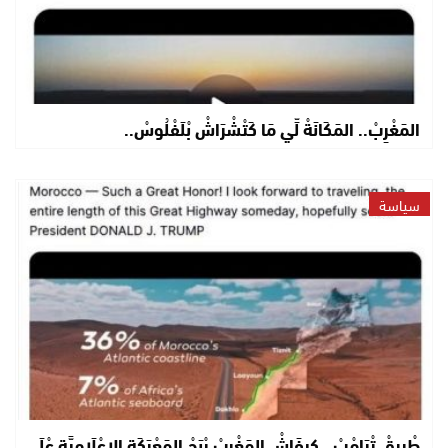
المَغْرِبْ.. المَكَانَةْ لِّي مَا كَتْشْرَاشْ بْلَفْلُوسْ..
سياسة
طْرِيقْ تْرَامْبْ.. كِيفَاشْ المَغْرِبْ رْبَحْ المَعْرَكَة الإِعْلَامِيَّة عْلَى