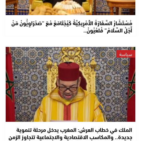
مُسْتَشَارْ السَّفَارَةْ الأَمْرِيكِيَّةْ كَيْجْتَامَعْ مْعَ “صَحْرَاوِيُّونْ مَنْ
أَجْلْ السَّلَامْ” فْلعْيُونْ..
سياسة
الملك في خطاب العرش: المغرب يدخل مرحلة تنموية
جديدة.. والمكاسب الاقتصادية والاجتماعية تتجاوز الزمن