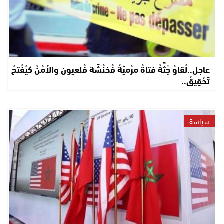
عاجل..لْقَاوْ جُثَّةْ فَتَاةْ مَرْمِيَّةْ فْخَنْشَة فْلعيون وَالأَمْنْ كَيْفْتَحْ
تَحْقِيقْ..
سياسة