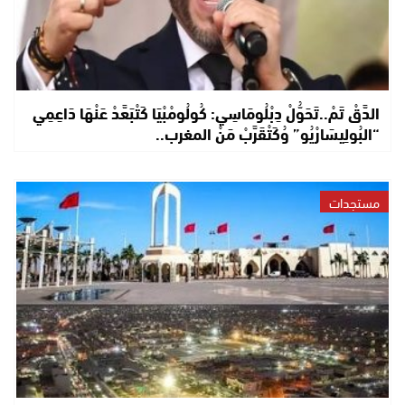
الدَّقْ تَمْ..تَحَوُّلْ دِبْلُومَاسِي: كُولُومْبْيَا كَتْبَعَّدْ عَنْهَا دَاعِمِي
“البُولِيسَارْيُو” وُكَتْقَرَّبْ مَنْ المغرب..
مستجدات