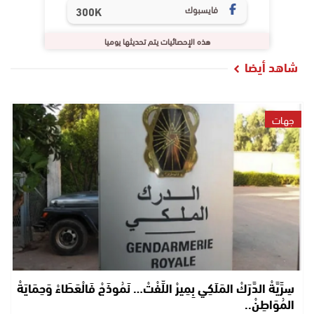
فايسبوك
300K
هذه الإحصائيات يتم تحديثها يوميا
شاهد أيضا
جهات
سِرِّيَّةْ الدَّرَكْ المَلَكِي بِمِيرْ اللِّفْتْ… نَمُوذَجْ فَالْعَطَاءْ وَحِمَايَةْ
المُوَاطِنْ..