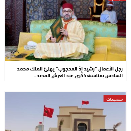
رجل الأعمال “رشيد إِدْ المحجوب” يهنئ الملك محمد
السادس بمناسبة ذكرى عيد العرش المجيد..
مستجدات