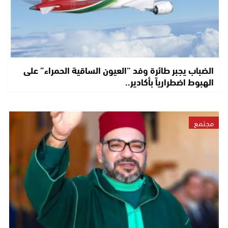
الضباب يجبر طائرة وفد “العيون الساقية الحمراء” على
الهبوط اضطرارياً بأكادير..
مجتمع