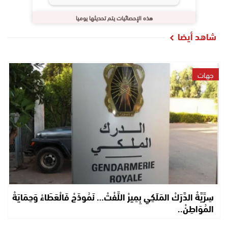
هذه الإحصائيات يتم تحديثها يوميا
شاهد أيضا
جهات
سِرِّيَّةْ الدَّرَكْ المَلَكِي بِمِيرْ اللِّفْتْ… نَمُوذَجْ فَالْعَطَاءْ وَحِمَايَةْ
المُوَاطِنْ..