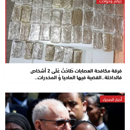
جرائم وحوادث
فرقة مكافحة العصابات طَاحْتْ عْلَى 2 أشخاص
فالداخلة..القضية فيها الماحيا وُ المخدرات..
أخبار الصحراء