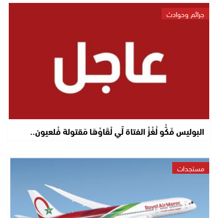
جرائم وحوادث
البوليس فَكُّو لُغْزْ الفتاة لِّي لْقَاوْهَا مَقتولة فْلعيون..
مستجدات