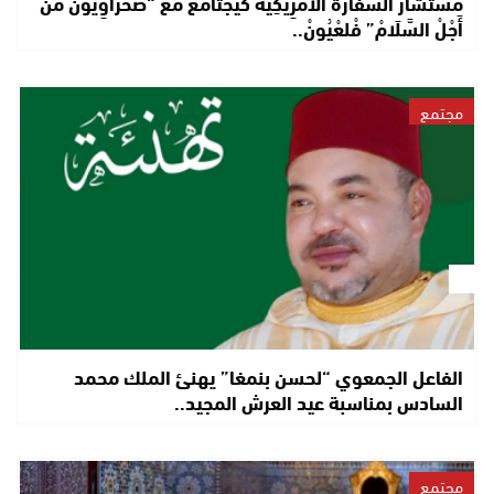
مُسْتَشَارْ السَّفَارَةْ الأَمْرِيكِيَّةْ كَيْجْتَامَعْ مْعَ “صَحْرَاوِيُّونْ مَنْ
أَجْلْ السَّلَامْ” فْلعْيُونْ..
مجتمع
الفاعل الجمعوي “لحسن بنمغا” يهنئ الملك محمد
السادس بمناسبة عيد العرش المجيد..
مجتمع