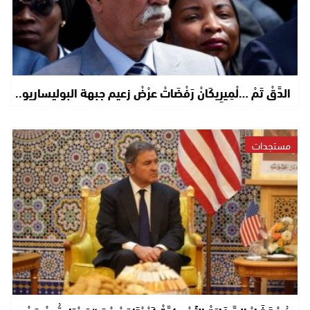
الدَّقْ تَمْ …لْمِيرِيكَانْ رَفْضَاتْ عرْضْ زعيم جبهة البوليساريو..
مستجدات