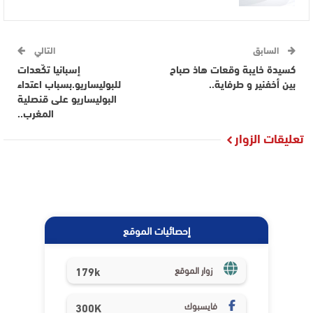
السابق
التالي
كسيدة خايبة وقعات هاذ صباح
إسبانيا تكّعدات
بين أخفنير و طرفاية..
للبوليساريو.بسباب اعتداء
البوليساريو على قنصلية
المغرب..
تعليقات الزوار
إحصائيات الموقع
179k
زوار الموقع
فايسبوك
300K