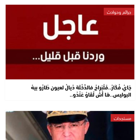
جرائم وحوادث
جَايْ فْكَارْ..فَلْبَراجْ فالدَّخْلَة دْيالْ لعيون طَارُو بيهْ
البوليس..هَا أشْ لْقَاوْ عَنْدُو..
مستجدات