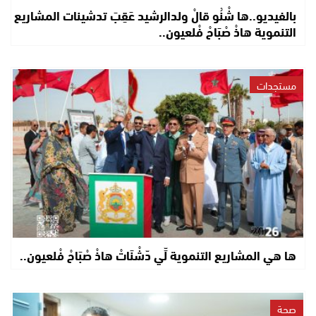
بالفيديو..ها شْنُو قالْ ولدالرشيد عَقِبَ تدشينات المشاريع
التنموية هاذْ صْبَاحْ فْلعيون..
مستجدات
ها هي المشاريع التنموية لِّي دّشْنَاتْ هاذْ صْبَاحْ فْلعيون..
صحة