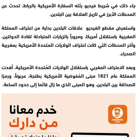
جاء ذلك في شريط فيديو بثته السفارة الأمريكية بالرباط، تحدث عن
المحطات الأبرز في تاريخ العلاقة بين البلدين.
واستعرض مقطع الفيديو علاقات البلدين بداية من اعتراف المملكة
المغربية باستقلال أمريكا، ومروراً بالزيارات المتبادلة لقادة الدولتين،
وآخر المحطات التي كانت اعتراف الولايات المتحدة الأمريكية بمغربية
الصحراء.
وبعد الاعتراف المغربي باستقلال الولايات المُتحدة الأمريكية، أهدت
المملكة عام 1821 مبنى المُفوضية الأمريكية بطنجة، عربوناً، ورمزا
للصداقة بين البلدين، وهو المبنى الذي ما زال قائما إلى حدود الساعة.