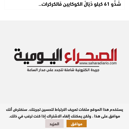
شَدُّو 61 كيلو دْيَالْ الكوكايين فَالكركرات..
يستخدم هذا الموقع ملفات تعريف الارتباط لتحسين تجربتك. سنفترض أنك
مدير النشر : عبد الله بيه
موافق على هذا ، ولكن يمكنك إلغاء الاشتراك إذا كنت ترغب في ذلك.
موافق
المزيد
تصميم وبرمجة