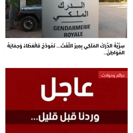
سِرِّيَّةْ الدَّرَكْ المَلَكِي بِمِيرْ اللِّفْتْ… نَمُوذَجْ فَالْعَطَاءْ وَحِمَايَةْ
المُوَاطِنْ..
جرائم وحوادث