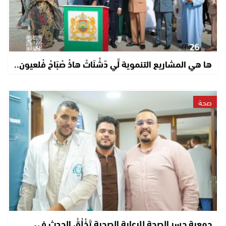
ها هي المشاريع التنموية لِّي دّشْنَاتْ هاذْ صْبَاحْ فْلعيون..
صحة
جمعية جسر الصحة للرعاية الصحية تَخْلُقُ الحدث في