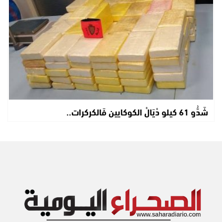
شَدُّو 61 كيلو دْيَالْ الكوكايين فَالكركرات..