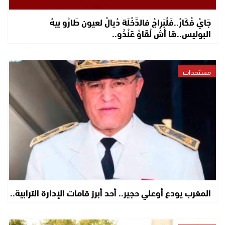
جَايْ فْكَارْ..فَلْبَراجْ فالدَّخْلَة دْيالْ لعيون طَارُو بيهْ
البوليس..هَا أشْ لْقَاوْ عَنْدُو..
مستجدات
المغرب يودع أوعلي حجير.. أحد أبرز قامات الإدارة الترابية..