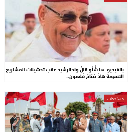
بالفيديو..ها شْنُو قالْ ولدالرشيد عَقِبَ تدشينات المشاريع
التنموية هاذْ صْبَاحْ فْلعيون..
مستجدات