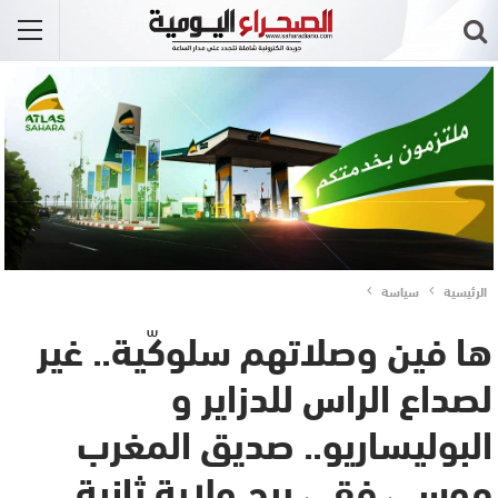
الرئيسية
سياسة
ها فين وصلاتهم سلوكّية.. غير
لصداع الراس للدزاير و
البوليساريو.. صديق المغرب
موسى فقي ربح ولاية ثانية