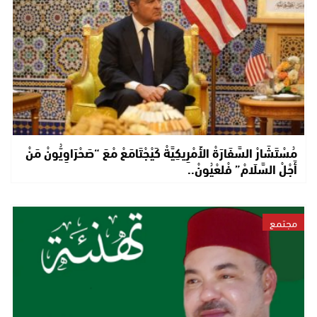
مُسْتَشَارْ السَّفَارَةْ الأَمْرِيكِيَّةْ كَيْجْتَامَعْ مْعَ “صَحْرَاوِيُّونْ مَنْ
أَجْلْ السَّلَامْ” فْلعْيُونْ..
مجتمع