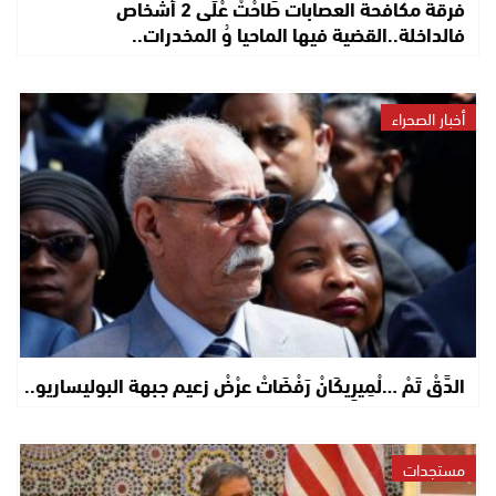
فرقة مكافحة العصابات طَاحْتْ عْلَى 2 أشخاص
فالداخلة..القضية فيها الماحيا وُ المخدرات..
أخبار الصحراء
الدَّقْ تَمْ …لْمِيرِيكَانْ رَفْضَاتْ عرْضْ زعيم جبهة البوليساريو..
مستجدات