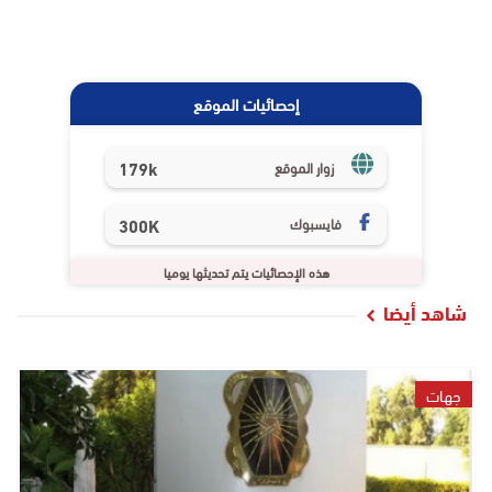
إحصائيات الموقع
179k
زوار الموقع
فايسبوك
300K
هذه الإحصائيات يتم تحديثها يوميا
شاهد أيضا
جهات