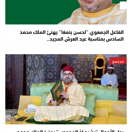
الفاعل الجمعوي “لحسن بنمغا” يهنئ الملك محمد
السادس بمناسبة عيد العرش المجيد..
مجتمع
رجل الأعمال “رشيد إِدْ المحجوب” يهنئ الملك محمد