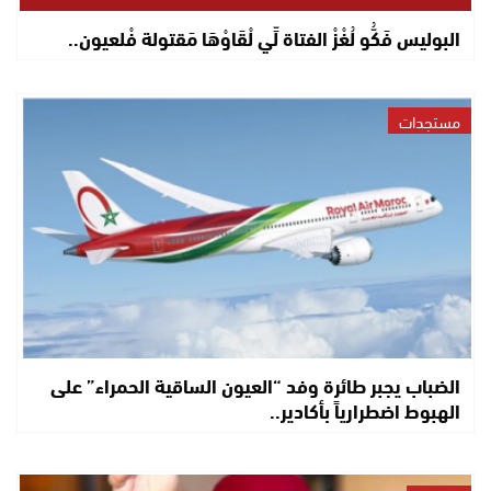
البوليس فَكُّو لُغْزْ الفتاة لِّي لْقَاوْهَا مَقتولة فْلعيون..
مستجدات
الضباب يجبر طائرة وفد “العيون الساقية الحمراء” على
الهبوط اضطرارياً بأكادير..