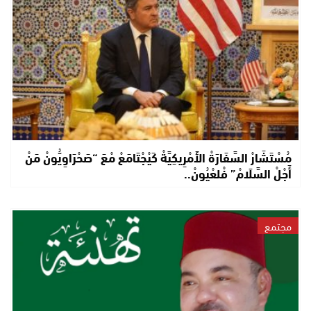
مُسْتَشَارْ السَّفَارَةْ الأَمْرِيكِيَّةْ كَيْجْتَامَعْ مْعَ “صَحْرَاوِيُّونْ مَنْ
أَجْلْ السَّلَامْ” فْلعْيُونْ..
مجتمع