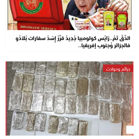
الدَّقْ تَمْ..رَايْس كولومبيا جْدِيدْ قرَّرْ إِسَدْ سفارات بْلاَدُو
فالجزائر وُجنوب إفريقيا..
جرائم وحوادث