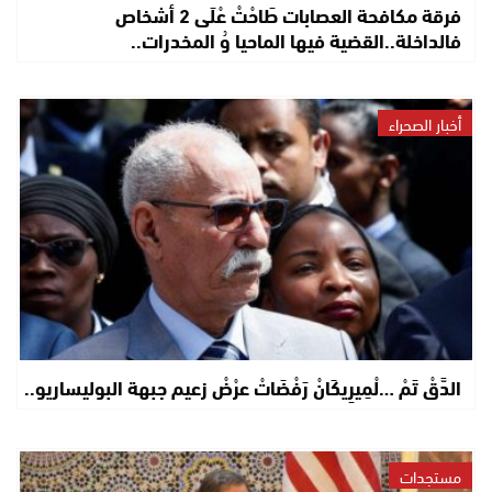
فرقة مكافحة العصابات طَاحْتْ عْلَى 2 أشخاص
فالداخلة..القضية فيها الماحيا وُ المخدرات..
أخبار الصحراء
الدَّقْ تَمْ …لْمِيرِيكَانْ رَفْضَاتْ عرْضْ زعيم جبهة البوليساريو..
مستجدات