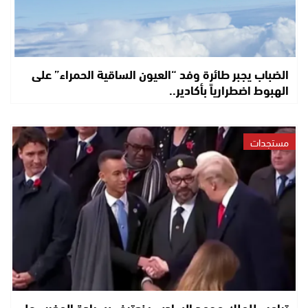
الضباب يجبر طائرة وفد “العيون الساقية الحمراء” على
الهبوط اضطرارياً بأكادير..
مستجدات
ترامب للملك محمد السادس: نعترف بسيادة المغرب على