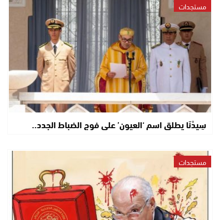
مستجدات
سِيدْنَا يطلق اسم ‘العيون’ على فوج الضباط الجدد..
مستجدات