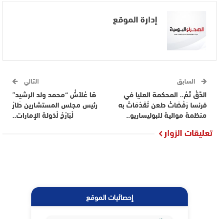
إدارة الموقع
السابق
التالي
الدَّقْ تَمْ.. المحكمة العليا في
هَا عْلاَشْ “محمد ولد الرشيد”
فرنسا رَفْضَاتْ طعن تْقَدْمَاتْ به
رئيس مجلس المستشارين طَارْ
منظمة موالية للبوليساريو..
لْبَارْحْ لْدَولة الإمارات..
تعليقات الزوار
إحصائيات الموقع