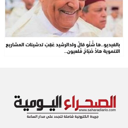
بالفيديو..ها شْنُو قالْ ولدالرشيد عَقِبَ تدشينات المشاريع
التنموية هاذْ صْبَاحْ فْلعيون..