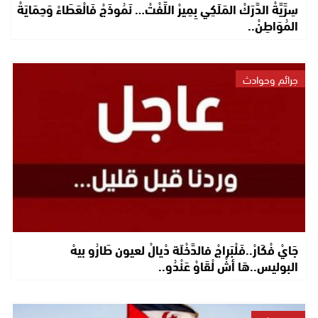
سِرِّيَّةْ الدَّرَكْ المَلَكِي بِمِيرْ اللِّفْتْ… نَمُوذَجْ فَالْعَطَاءْ وَحِمَايَةْ
المُوَاطِنْ..
جرائم وحوادث
جَايْ فْكَارْ..فَلْبَراجْ فالدَّخْلَة دْيالْ لعيون طَارُو بيهْ
البوليس..هَا أشْ لْقَاوْ عَنْدُو..