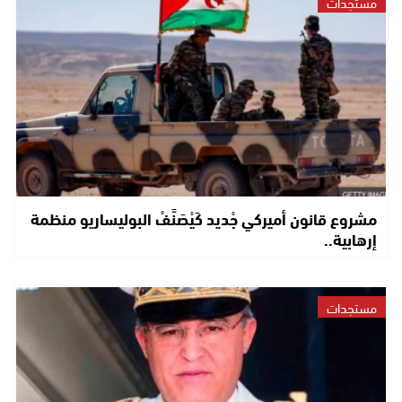
مستجدات
مشروع قانون أميركي جْديد كَيْصَنَّفْ البوليساريو منظمة
إرهابية..
مستجدات