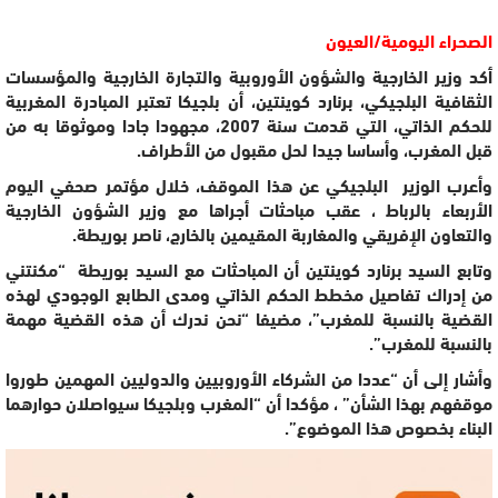
الصحراء اليومية/العيون
أكد وزير الخارجية والشؤون الأوروبية والتجارة الخارجية والمؤسسات
الثقافية البلجيكي، برنارد كوينتين، أن بلجيكا تعتبر المبادرة المغربية
للحكم الذاتي، التي قدمت سنة 2007، مجهودا جادا وموثوقا به من
قبل المغرب، وأساسا جيدا لحل مقبول من الأطراف.
وأعرب الوزير البلجيكي عن هذا الموقف، خلال مؤتمر صحفي اليوم
الأربعاء بالرباط ، عقب مباحثات أجراها مع وزير الشؤون الخارجية
والتعاون الإفريقي والمغاربة المقيمين بالخارج، ناصر بوريطة.
وتابع السيد برنارد كوينتين أن المباحثات مع السيد بوريطة “مكنتني
من إدراك تفاصيل مخطط الحكم الذاتي ومدى الطابع الوجودي لهذه
القضية بالنسبة للمغرب”، مضيفا “نحن ندرك أن هذه القضية مهمة
بالنسبة للمغرب”.
وأشار إلى أن “عددا من الشركاء الأوروبيين والدوليين المهمين طوروا
موقفهم بهذا الشأن” ، مؤكدا أن “المغرب وبلجيكا سيواصلان حوارهما
البناء بخصوص هذا الموضوع”.