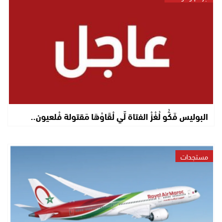
البوليس فَكُّو لُغْزْ الفتاة لِّي لْقَاوْهَا مَقتولة فْلعيون..
مستجدات