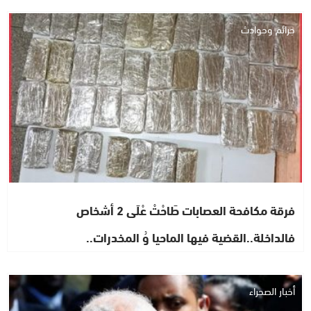
جرائم وحوادث
فرقة مكافحة العصابات طَاحْتْ عْلَى 2 أشخاص
فالداخلة..القضية فيها الماحيا وُ المخدرات..
أخبار الصحراء