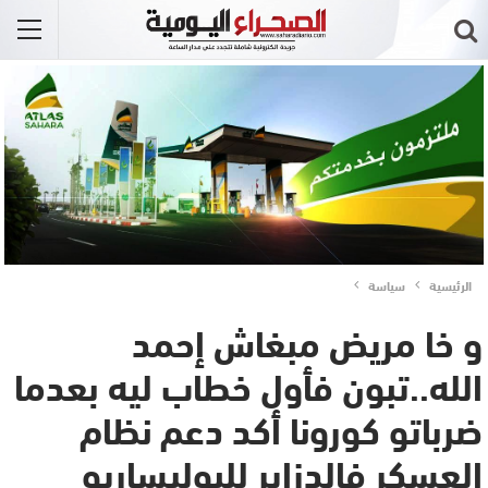
الرئيسية
سياسة
و خا مريض مبغاش إحمد
الله..تبون فأول خطاب ليه بعدما
ضرباتو كورونا أكد دعم نظام
العسكر فالدزاير للبوليساريو