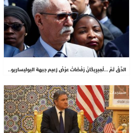
الدَّقْ تَمْ …لْمِيرِيكَانْ رَفْضَاتْ عرْضْ زعيم جبهة البوليساريو..
مستجدات