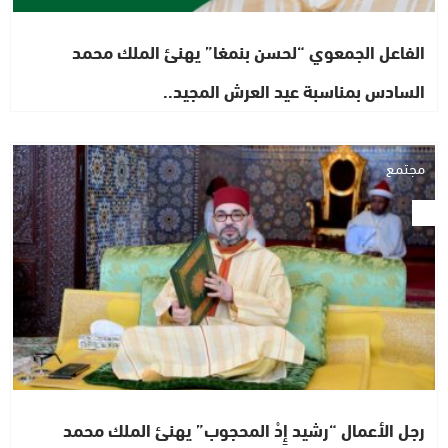
الفاعل الجمعوي “لحسن بنمغا” يهنئ الملك محمد
السادس بمناسبة عيد العرش المجيد..
مجتمع
رجل الأعمال “رشيد إِدْ المحجوب” يهنئ الملك محمد