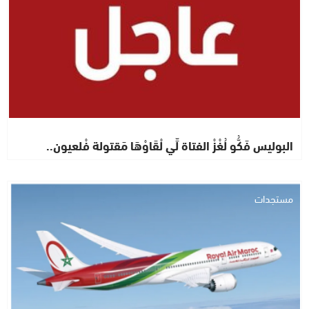
البوليس فَكُّو لُغْزْ الفتاة لِّي لْقَاوْهَا مَقتولة فْلعيون..
مستجدات