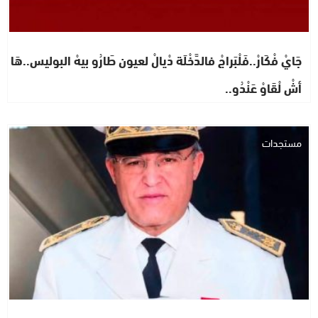
جَايْ فْكَارْ..فَلْبَراجْ فالدَّخْلَة دْيالْ لعيون طَارُو بيهْ البوليس..هَا
أشْ لْقَاوْ عَنْدُو..
مستجدات