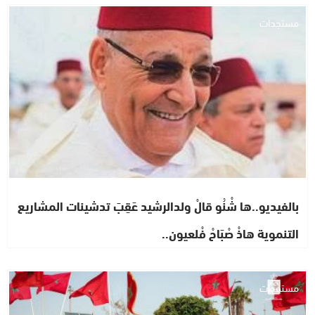
مستجدات
بالفيديو..ها شْنُو قالْ ولدالرشيد عَقِبَ تدشينات المشاريع
التنموية هاذْ صْبَاحْ فْلعيون..
مستجدات