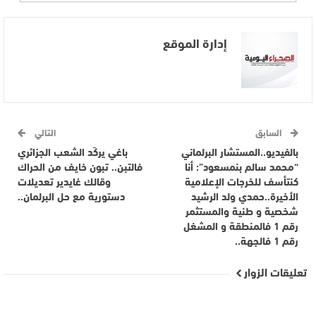
إدارة الموقع
السابق
التالي
بالفيديو..المستشار البرلماني
باغي يركَد الشعب الجزائري
“محمد سالم بنمسعود”: أنا
فالتبن.. تبون خايف من الحراك
كنتأسف للخرجات الإعلامية
وقالك غايدير تعديلات
الأخيرة..حمدي ولد الرشيد
دستورية مع حل البرلمان..
شخصية و طنية والمستثمر
رقم 1 فالمنطقة و المشغل
رقم 1 فالجهة..
تعليقات الزوار