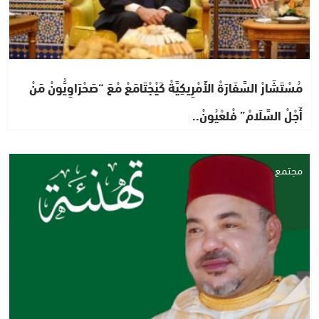
مُسْتَشَارْ السَّفَارَةْ الأَمْرِيكِيَّةْ كَيْجْتَامَعْ مْعَ “صَحْرَاوِيُّونْ مَنْ
أَجْلْ السَّلَامْ” فْلعْيُونْ..
مجتمع