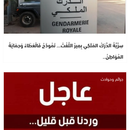
سِرِّيَّةْ الدَّرَكْ المَلَكِي بِمِيرْ اللِّفْتْ… نَمُوذَجْ فَالْعَطَاءْ وَحِمَايَةْ
المُوَاطِنْ..
جرائم وحوادث