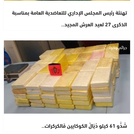
تهنئة رئيس المجلس الإداري للتعاضدية العامة بمناسبة
الذكرى 27 لعيد العرش المجيد..
جرائم وحوادث
شَدُّو 61 كيلو دْيَالْ الكوكايين فَالكركرات..