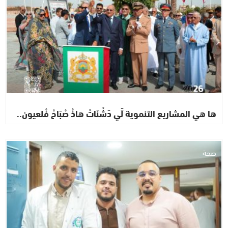
ها هي المشاريع التنموية لِّي دّشْنَاتْ هاذْ صْبَاحْ فْلعيون..
صحة