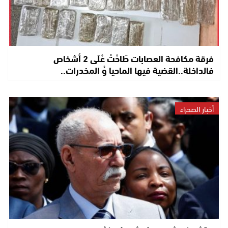
فرقة مكافحة العصابات طَاحْتْ عْلَى 2 أشخاص
فالداخلة..القضية فيها الماحيا وُ المخدرات..
أخبار الصحراء