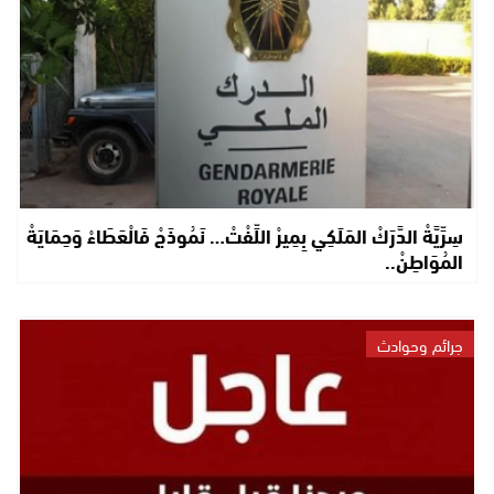
سِرِّيَّةْ الدَّرَكْ المَلَكِي بِمِيرْ اللِّفْتْ… نَمُوذَجْ فَالْعَطَاءْ وَحِمَايَةْ
المُوَاطِنْ..
جرائم وحوادث