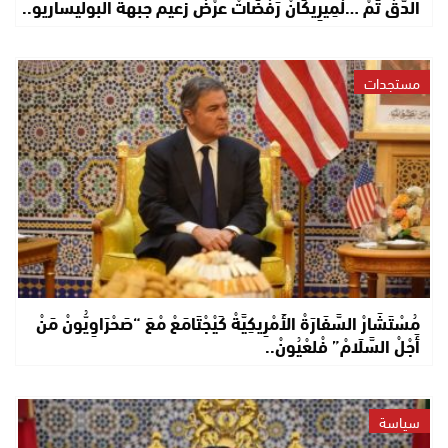
الدَّقْ تَمْ …لْمِيرِيكَانْ رَفْضَاتْ عرْضْ زعيم جبهة البوليساريو..
مستجدات
مُسْتَشَارْ السَّفَارَةْ الأَمْرِيكِيَّةْ كَيْجْتَامَعْ مْعَ “صَحْرَاوِيُّونْ مَنْ
أَجْلْ السَّلَامْ” فْلعْيُونْ..
سياسة