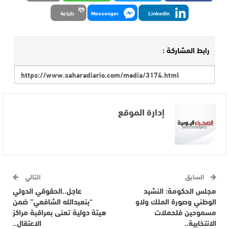
LinkedIn
Messenger
طباعة
رابط المشاركة :
إدارة الموقع
السابق
التالي
مجلس الحكومة: النشيد
عاجل..الحقوقي الدولي
الوطني وصورة الملك ولاو
“بنعبدالله الشافعي” ضمن
مسموحين فلحملات
هيئة دولية تعنى بمراقبة مراكز
الانتخابية..
الاعتقال..