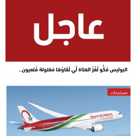
البوليس فَكُّو لُغْزْ الفتاة لِّي لْقَاوْهَا مَقتولة فْلعيون..
مستجدات