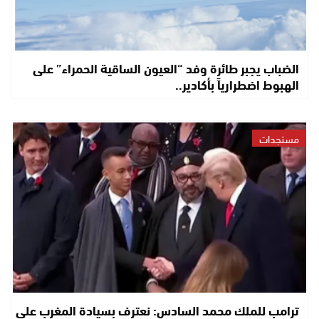
الضباب يجبر طائرة وفد “العيون الساقية الحمراء” على
الهبوط اضطرارياً بأكادير..
مستجدات
ترامب للملك محمد السادس: نعترف بسيادة المغرب على