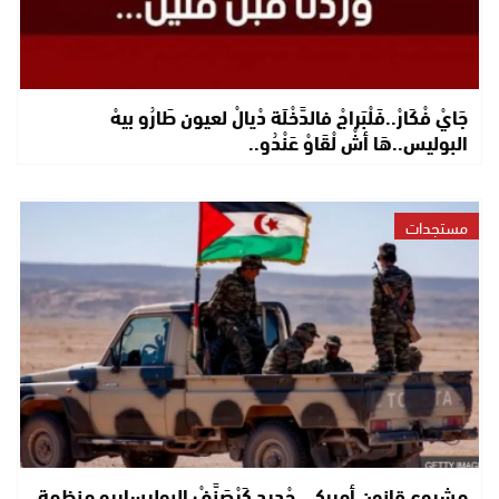
جَايْ فْكَارْ..فَلْبَراجْ فالدَّخْلَة دْيالْ لعيون طَارُو بيهْ
البوليس..هَا أشْ لْقَاوْ عَنْدُو..
مستجدات
مشروع قانون أميركي جْديد كَيْصَنَّفْ البوليساريو منظمة