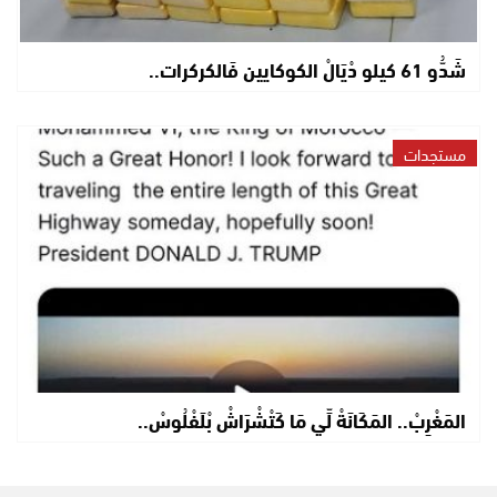
شَدُّو 61 كيلو دْيَالْ الكوكايين فَالكركرات..
مستجدات
المَغْرِبْ.. المَكَانَةْ لِّي مَا كَتْشْرَاشْ بْلَفْلُوسْ..