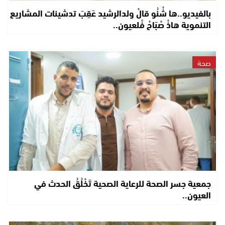
بالفيديو..ها شْنُو قالْ ولدالرشيد عَقِبَ تدشينات المشاريع
التنموية هاذْ صْبَاحْ فْلعيون..
صحة
جمعية جسر الصحة للرعاية الصحية تَخْلُقُ الحدث في
العيون..