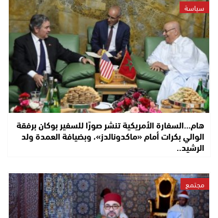
سياسة
هام…السفارة الأمريكية تنشر صورًا للسفير بوكان برفقة
الوالي بكرات أمام «ماكدونالدز»، وبضيافة العمدة ولد
الرشيد..
مجتمع