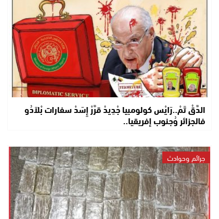
الدَّقْ تَمْ..رَايْس كولومبيا جْدِيدْ قرَّرْ إِسَدْ سفارات بْلاَدُو
فالجزائر وُجنوب إفريقيا..
جرائم وحوادث