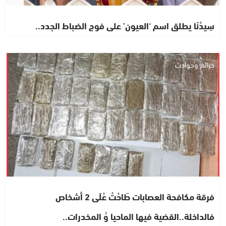
سِيدْنَا يطلق اسم ‘العيون’ على فوج الضباط الجدد..
جرائم وحوادث
فرقة مكافحة العصابات طَاحْتْ عْلَى 2 أشخاص
فالداخلة..القضية فيها الماحيا وُ المخدرات..