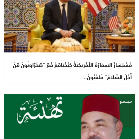
مُسْتَشَارْ السَّفَارَةْ الأَمْرِيكِيَّةْ كَيْجْتَامَعْ مْعَ “صَحْرَاوِيُّونْ مَنْ
أَجْلْ السَّلَامْ” فْلعْيُونْ..
مجتمع