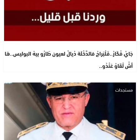
جَايْ فْكَارْ..فَلْبَراجْ فالدَّخْلَة دْيالْ لعيون طَارُو بيهْ البوليس..هَا
أشْ لْقَاوْ عَنْدُو..
مستجدات