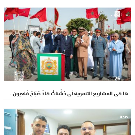
مستجدات
ها هي المشاريع التنموية لِّي دّشْنَاتْ هاذْ صْبَاحْ فْلعيون..
صحة