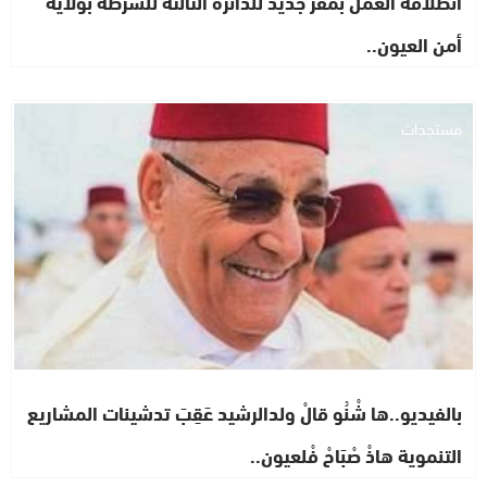
انطلاقة العمل بمقر جديد للدائرة الثالثة للشرطة بولاية
أمن العيون..
مستجدات
بالفيديو..ها شْنُو قالْ ولدالرشيد عَقِبَ تدشينات المشاريع
التنموية هاذْ صْبَاحْ فْلعيون..