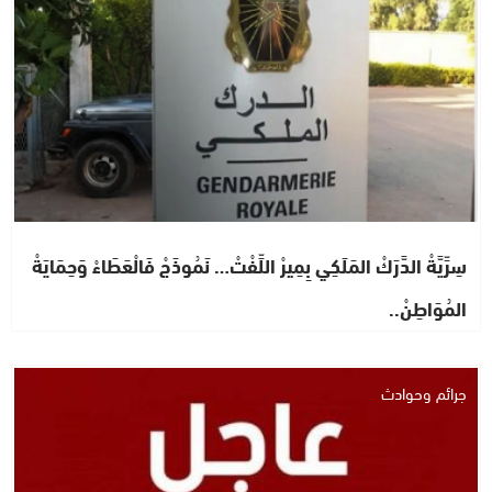
سِرِّيَّةْ الدَّرَكْ المَلَكِي بِمِيرْ اللِّفْتْ… نَمُوذَجْ فَالْعَطَاءْ وَحِمَايَةْ
المُوَاطِنْ..
جرائم وحوادث