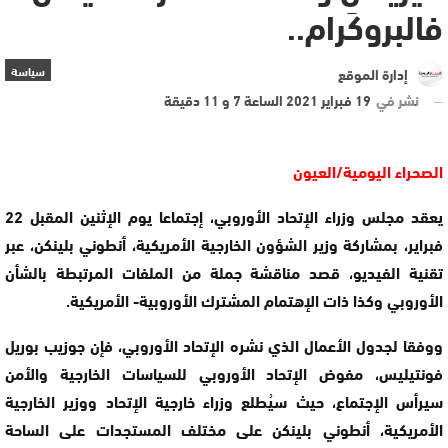
فالبروكَرام..
سياسة
إدارة الموقع
نشر في
19 فبراير 2021 الساعة 7 و 11 دقيقة
الصحراء اليومية/العيون
يعقد مجلس وزراء الإتحاد الأوروبي، إجتماعا يوم الإثنين المقبل 22
فبراير، بمشاركة وزير الشؤون الخارجية الأمريكية، أنطوني بلينكن، عبر
تقنية الفيديو، قصد مناقشة جملة من الملفات المرتبطة بالشأن
الأوروبي وكذا ذات الإهتمام المشترك الأوروبية- الأمريكية.
ووفقا لجدول الأعمال الذي نشره الإتحاد الأوروبي، فإن جوزيب بوريل
فونتيليس، مفوض الإتحاد الأوروبي للسياسات الخارجية والأمن
سيرأس الإجتماع، حيث سيُطلع وزراء خارجية الإتحاد ووزير الخارجية
الأمريكية، أنطوني بلينكن على مختلف المستجدات على الساحة