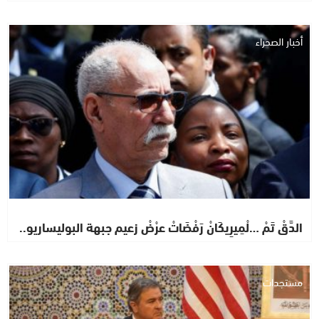
أخبار الصحراء
الدَّقْ تَمْ …لْمِيرِيكَانْ رَفْضَاتْ عرْضْ زعيم جبهة البوليساريو..
مستجدات