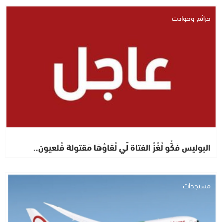
جرائم وحوادث
البوليس فَكُّو لُغْزْ الفتاة لِّي لْقَاوْهَا مَقتولة فْلعيون..
مستجدات