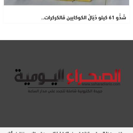
شَدُّو 61 كيلو دْيَالْ الكوكايين فَالكركرات..