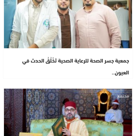
جمعية جسر الصحة للرعاية الصحية تَخْلُقُ الحدث في
العيون..
مجتمع