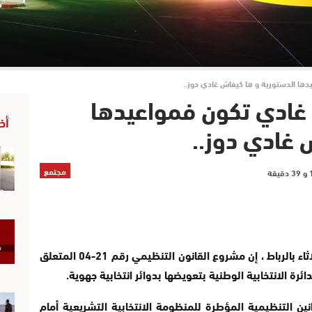
رسمياً: انتخابات 2021 غادي تكون فمواعيدها
أخ
 غادي دوز..
مجتمع
قال وزير الداخلية عبد الوافي لفتيت، اليوم الثلاثاء بالرباط ، إن مشروع القانون التنظيمي رقم 21-04 المتعلق
ئرة الانتخابية الوطنية بتعويضها بدوائر انتخابية جهوية.
ن التنظيمية المؤطرة للمنظومة الانتخابية التشريعية أمام