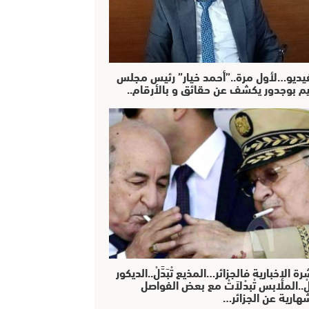
فيديو…لأول مرة..”أحمد خيار” رئيس مجلس
يم بوجدور يكشف عن حقائق و بالأرقام..
رة الإخبارية فالجزائر…المذيع تْبَدَّلْ..الديكور
دَّلْ..الملابس تْبدْلاَتْ مع بعض الفواصل
هارية عن الجزائر…