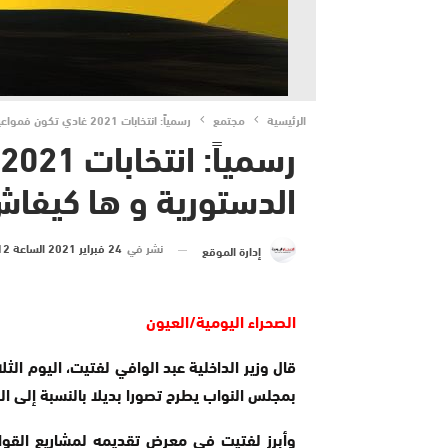
الرئيسية
مجتمع
رسمياً: انتخابات 2021 غادي تكون فمواعيدها الدستورية و ها كيفاش غادي دوز..
الدستورية و ها كيفاش
نشر في
24 فبراير 2021 الساعة 12 و 39 دقيقة
إدارة الموقع
الصحراء اليومية/العيون
بمجلس النواب يطرح تصورا بديلا بالنسبة إلى الدا
وأبرز لفتيت في معرض تقديمه لمشاريع القواني