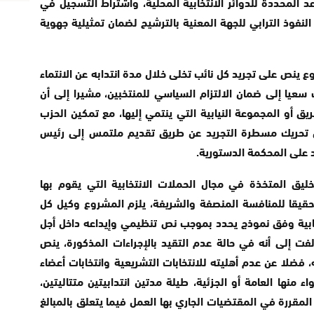
المحددة للدوائر الانتخابية المحلية، واشتراط التسجيل في
 النفوذ الترابي للجهة المعنية بالترشيح لضمان تمثيلية جهوية
 ينص على تجريد كل نائب تخلى خلال مدة انتدابه عن الانتماء
عيا إلى ضمان الالتزام السياسي للمنتخبين، مشيرا إلى أن
ق أو المجموعة النیابية التي ينتمي إليها، مع تمكين الحزب
ن تحريك مسطرة التجريد عن طريق تقديم ملتمس إلى رئيس
د على المحكمة الدستورية.
تخليق المتخذة في مجال الحملات الانتخابية التي يقوم بها
تحقيقا للمنافسة المنصفة والشريفة، يلزم المشروع وكيل كل
خابية وفق نموذج يحدد بموجب نص تنظيمي وإيداعه داخل أجل
ت إلى أنه في حالة عدم التقيد بالإجراءات المذكورة، ينص
فضلا عن عدم أهليته للانتخابات التشريعية وانتخابات أعضاء
 منها العامة أو الجزئية، طيلة مدتين انتدابيتين متتاليتين،
 المقررة في المقتضيات الجاري بها العمل فيما يتعلق بالمبالغ