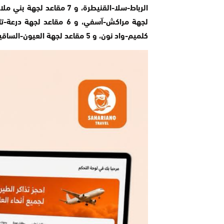
كلميم-واد نون، و 5 مقاعد لجهة العيون-الساقية الحمراء، و 3 مقاعد لجهة الداخلة-وادي الذهب.