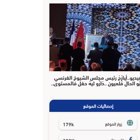
يديو..لْبارْحْ رئيس مجلس الشيوخ الفرنسي
بُو الحالْ فْلعيون ..دَارُو ليهْ حفل فالمستوى..
إحصائيات الموقع
179k
زوار الموقع
فايسبوك