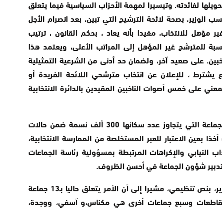
يلها لفائدته. وتيسيرا لمهمة الأحزاب السياسية فيما يتعلق
 الوزير، بصحة لائحة الترشيح التي تبين، بعد انصرام الأجل
ر مؤهل للانتخاب، مفيدا بأنه يعاد ، بحكم القانون ، ترتیب
نسبة للمترشح غير المؤهل إلى المراتب الأعلى، ويعتمد هذا
تخبين. على صعيد آخر، ولضمان حد أدنى من الشرعية التمثيلية
 يشترط ، للإعلان عن انتخاب مترشحي اللائحة الفريدة أو
معني على خمس أصوات الناخبين المقيدين بالدائرة الانتخابية
كما ينص المشروع على إدراج رئاسة مجلس الجماعة التي يتجاوز عدد سكانها 300 ألف نسمة ضمن حالات
ا بعين الاعتبار للعبر المستخلصة من الممارسة الانتخابية،
اب النيابي والإكراهات المرتبطة بمسؤولية رئاسة الجماعات
لتدبير شؤون الجماعة في أحسن الظروف.
وسيتم تحديد قائمة هذه الجماعات، وفق الوزير، بنص تنظيمي، مشيرا إلى أن الأمر يتعلق حاليا بـ13 جماعة
مقاطعات وسبع جماعات أخرى هي مکناس،و آسفي، ووجدة،