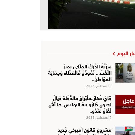
بار اليوم
سِرِّيَّةْ الدَّرَكْ المَلَكِي بِمِيرْ
اللِّفْتْ… نَمُوذَجْ فَالْعَطَاءْ وَحِمَايَةْ
المُوَاطِنْ..
5 أغسطس 2026
جَايْ فْكَارْ..فَلْبَراجْ فالدَّخْلَة دْيالْ
لعيون طَارُو بيهْ البوليس..هَا أشْ
لْقَاوْ عَنْدُو..
4 أغسطس 2026
مشروع قانون أميركي جْديد