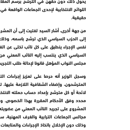
يحول ذلك دون حقهن في الترشح برسم المقاعد 
اللوائح الانتخابية لإحدى الجماعات الواقعة في
حقيقية.
من جهة أخرى، أشار السيد لفتيت إلى أن المشروع
إلى الحزب السیاسي الذي ترشح باسمه، وذلك س
نفس الإجراء ينطبق على كل نائب تخلى عن الفري
السياسي الذي ينتسب إليه النائب المعني م
مجلس النواب المؤهل قانونا لإحالة طلب التجري
وسجل الوزير أنه حرصا على تعزيز إجراءات ال
المترشحون، وإضفاء الشقافية اللازمة عليها، 
لائحة أو كل مترشح بإعداد حساب حملته الانت
محدد وفق الأحكام المقررة بهذا الخصوص. ولف
المشروع على تجريد النائب المعني من عضويته، 
مجالس الجماعات الترابية والغرف المهنية، سواء
وذلك دون الإخلال باتخاذ الإجراءات والمتابعات