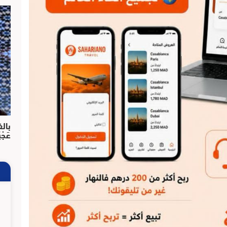
بالف
عَجْ