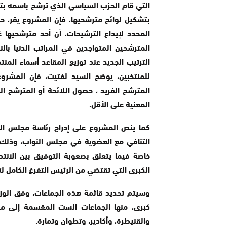
التي قام الحزب السياسي الذي ترشح باسمه بتحو
بتشكيل لوائح مترشحيها، فإن المشروع يقر، حسب
المحدد لإيداع الترشيحات، أن أحد مترشحيها غي
المترشحين المتواجدين في المراتب الدنیا بال
الترتيب الجديد عند توزيع المقاعد أسماء المن
للمنتخبين، يوضح السيد لفتيت، فإن المشروع
المترشح الفريد ، حصول اللائحة أو المترشح ال
المعنية على الأقل.
التنافي مع العضوية في مجلس النواب، وذلك أخذ
خاصة فيما يتعلق بصعوبة التوفيق بين الانتد
الكبری التي تقتضي من الرئيس التفرغ الكامل 
كبرى، منها الجماعات الست المقسمة إلى 
والقنيطرة، وأكادير، وتطوان وتمارة.