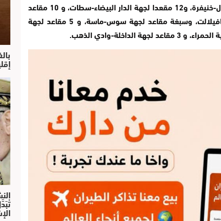
الرباط-سلا-القنيطرة، و 7 مقاعد لجهة بني ملال-خنيفرة، و12 مقعدا لجهة الدار البيضاء-سطات، و 10 مقاعد
لجهة مراكش-آسفي، و 6 مقاعد لجهة درعة-تافيلالت، وسبغة مقاعد لجهة سوس-ماسة، و 5 مقاعد لجهة
بال
إقل
النش
تْبَ
الإش