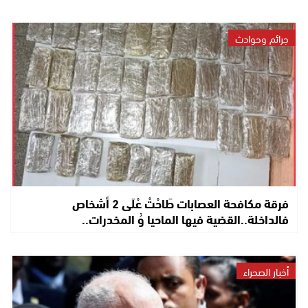
جرائم وحوادث
فرقة مكافحة العصابات طَاحْتْ عْلَى 2 أشخاص
فالداخلة..القضية فيها الماحيا وُ المخدرات..
أخبار الصحراء