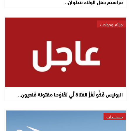
مراسيم حفل الولاء بتطوان..
جرائم وحوادث
البوليس فَكُّو لُغْزْ الفتاة لِّي لْقَاوْهَا مَقتولة فْلعيون..
مستجدات