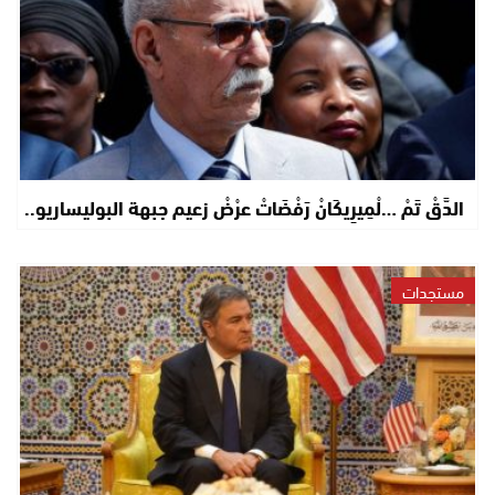
الدَّقْ تَمْ …لْمِيرِيكَانْ رَفْضَاتْ عرْضْ زعيم جبهة البوليساريو..
مستجدات