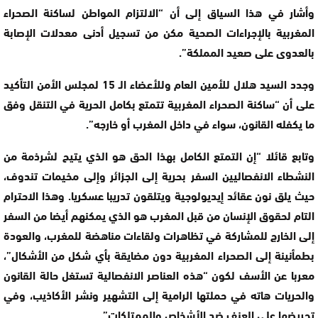
وأشار في هذا السياق إلى أن “الالتزام المواطن لساكنة الصحراء
المغربية بالإجراءات الصحية مكن من تسجيل أدنى معدلات الإصابة
بالعدوى على صعيد المملكة”.
وجدد السيد هلال للأمين العام وللأعضاء الـ 15 لمجلس الأمن التأكيد
على أن “ساكنة الصحراء المغربية تتمتع بكامل الحرية في التنقل وفق
ما يكفله القانون، سواء في داخل المغرب أو خارجه”.
وتابع قائلا “إن التمتع الكامل بهذا الحق هو الذي يتيح لشرذمة من
النشطاء الانفصاليين السفر بحرية إلى الجزائر وإلى مخيمات تندوف،
حيث يلق نون عقائد إيديولوجية ويتلقون تدريبا عسكريا. وهذا الاحترام
التام لحقوق الإنسان من قبل المغرب هو الذي يمكنهم أيضا من السفر
إلى الخارج للمشاركة في تظاهرات ولقاءات مناهضة للمغرب، والعودة
بطمأنينة إلى الصحراء المغربية دون مضايقة بأي شكل من الأشكال”،
معربا عن الأسف لكون “هذه العناصر الانفصالية تستغل حالة القانون
والحريات هاته في حملتها الرامية إلى التشهير ونشر الأكاذيب، وفي
تحريضها على العنف ضد الأشخاص والممتلكات”.