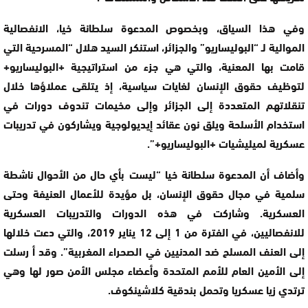
وفي هذا السياق، وبخصوص المدعوة سلطانة خيا، الانفصالية
الموالية لـ “البوليساريو” والجزائر، استنكر السيد هلال “المسرحية التي
قامت بها المعنية، والتي هي جزء من استراتيجية +البوليساريو+
لتوظيف حقوق الإنسان لغايات سياسية، إذ يتلقى عملاؤها خلال
تنقلاتهم المتعددة إلى الجزائر وإلى مخيمات تندوف دورات في
استخدام الأسلحة ويلق نون عقائد إيديولوجية ويشاركون في تدريبات
عسكرية لميليشيات +البوليساريو+”.
وأضاف أن المدعوة سلطانة خيا “ليست بأي حال من الأحوال ناشطة
سلمية في مجال حقوق الإنسان، بل مؤيدة للأعمال العنيفة وحتى
العسكرية. وشاركت في هذه الدورات والتدريبات العسكرية
للانفصاليين، في الفترة من 1 إلى 12 يناير 2019، والتي دعت خلالها
إلى العنف المسلح ضد المدنيين في الصحراء المغربية”. وقد أ رسلت
إلى الأمين العام للأمم المتحدة وأعضاء مجلس الأمن صور لها وهي
ترتدي زيا عسكريا وتحمل بندقية كلاشينكوف.