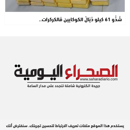
شَدُّو 61 كيلو دْيَالْ الكوكايين فَالكركرات..
يستخدم هذا الموقع ملفات تعريف الارتباط لتحسين تجربتك. سنفترض أنك