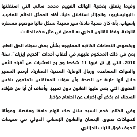
وفيما يتعلق بقضية الهالك الفهيم محمد سالم، التي استغلتها
+البوليساريو+ والجزائر استغلال دنيئا، أفاد الممثل الدائم للمغرب،
بإسهاب، بأنه كان ضحية حادثة سير مميتة تشكل حاليا موضوع مسطرة
قانونية، وفقا للقانون الجاري به العمل في مثل هذه الحالات.
وبخصوص الادعاءات الكاذبة الممنهجة بشأن بعض سجناء الحق العام،
بمن في ذلك المحكوم عليهم في أعقاب أحداث “اكديم إيزيك”، سنة
2010، التي ق تل فيها 11 شخصا وج رح العشرات من أفراد الأمن
والقوات المساعدة ورجال الوقاية المدنية المغاربة، أوضح السفير
هلال أنها عارية عن الصحة وأن هؤلاء المعتقلين يتمتعون بنفس
الحقوق التي ينص عليها القانون دون تمييز. وأضاف أن أيا من هؤلاء
السجناء لم يخض أي إضراب عن الطعام مؤخرا.
وفي الختام، قدم السيد هلال صك اتهام دامغا ومفصلا وموثقا
لانتهاكات حقوق الإنسان والقانون الإنساني الدولي في مخيمات
تندوف فوق التراب الجزائري.