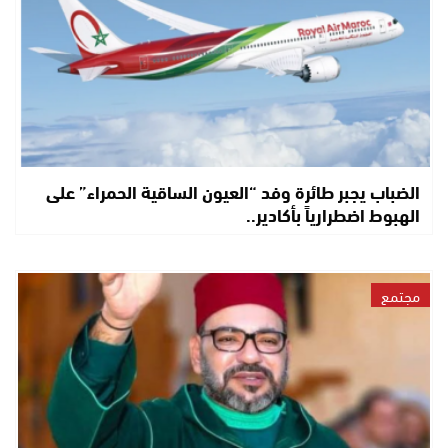
الضباب يجبر طائرة وفد “العيون الساقية الحمراء” على
الهبوط اضطرارياً بأكادير..
مجتمع