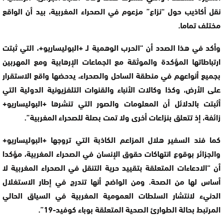
نقل أكاذيب حول “نزاع” مزعوم في الصحراء المغربية، بيد أن الواقع
مختلف تماما.
وأكد في هذا الصدد أن “الحرب الوهمية لـ +البوليساريو+، التي ثبتت
ارتباطاتها المؤكدة والموثقة مع الجماعات الإرهابية ومع المهربين
بجميع أنواعهم في منطقة الساحل والصحراء، يدحضها واقع الاستقرار
على الأرض، وكذا وكالات الأنباء والقنوات التلفزيونية الدولية التي
أثبتت بالدلائل أن المعلومات والصور التي تنشرها +البوليساريو+
زائفة، إذ تتعلق بنزاعات أخرى ولا تمت بصلة للصحراء المغربية”.
كما فند السفير هلال المزاعم الكاذبة التي تروجها +البوليساريو+
والجزائر بوقوع انتهاكات حقوق الإنسان في الصحراء المغربية، مؤكدا
أن “الادعاءات المتعلقة بتقييد حرية التنقل في الصحراء المغربية لا
أساس لها من الصحة. ومن الواضح أنها تندرج في إطار الاستغلال
الدنيء لانتشار السلطات العمومية المغربية في السياق الحالي
المرتبط بحالة الطوارئ الصحية المتعلقة بوباء كوفيد-19”.