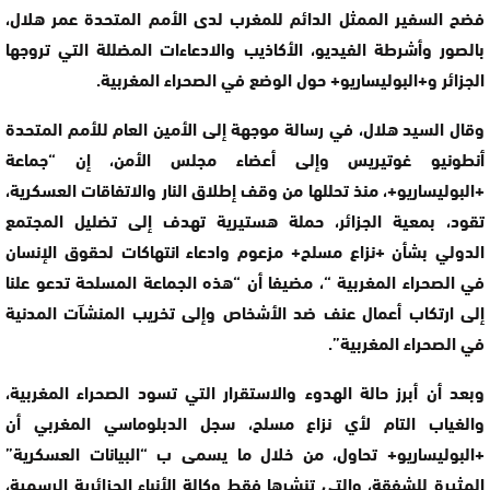
فضح السفير الممثل الدائم للمغرب لدى الأمم المتحدة عمر هلال،
بالصور وأشرطة الفيديو، الأكاذيب والادعاءات المضللة التي تروجها
الجزائر و+البوليساريو+ حول الوضع في الصحراء المغربية.
وقال السيد هلال، في رسالة موجهة إلى الأمين العام للأمم المتحدة
أنطونيو غوتيريس وإلى أعضاء مجلس الأمن، إن “جماعة
+البوليساريو+، منذ تحللها من وقف إطلاق النار والاتفاقات العسكرية،
تقود، بمعية الجزائر، حملة هستيرية تهدف إلى تضليل المجتمع
الدولي بشأن +نزاع مسلح+ مزعوم وادعاء انتهاكات لحقوق الإنسان
في الصحراء المغربية “، مضيفا أن “هذه الجماعة المسلحة تدعو علنا
إلى ارتكاب أعمال عنف ضد الأشخاص وإلى تخريب المنشآت المدنية
في الصحراء المغربية”.
وبعد أن أبرز حالة الهدوء والاستقرار التي تسود الصحراء المغربية،
والغياب التام لأي نزاع مسلح، سجل الدبلوماسي المغربي أن
+البوليساريو+ تحاول، من خلال ما يسمى ب “البيانات العسكرية”
المثيرة للشفقة، والتي تنشرها فقط وكالة الأنباء الجزائرية الرسمية،