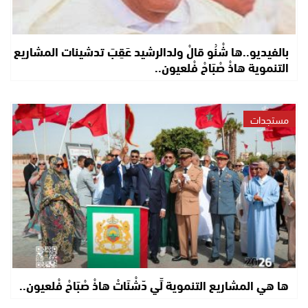
بالفيديو..ها شْنُو قالْ ولدالرشيد عَقِبَ تدشينات المشاريع
التنموية هاذْ صْبَاحْ فْلعيون..
مستجدات
ها هي المشاريع التنموية لِّي دّشْنَاتْ هاذْ صْبَاحْ فْلعيون..