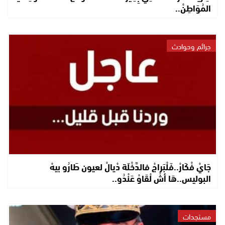
المُوَاطِنْ..
جرائم وحوادث
جَايْ فْكَارْ..فَلْبَراجْ فالدَّخْلَة دْيالْ لعيون طَارُو بيهْ
البوليس..هَا أشْ لْقَاوْ عَنْدُو..
مستجدات