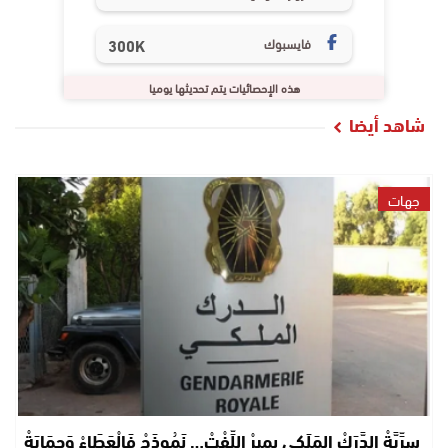
فايسبوك
300K
هذه الإحصائيات يتم تحديثها يوميا
شاهد أيضا
جهات
سِرِّيَّةْ الدَّرَكْ المَلَكِي بِمِيرْ اللِّفْتْ… نَمُوذَجْ فَالْعَطَاءْ وَحِمَايَةْ