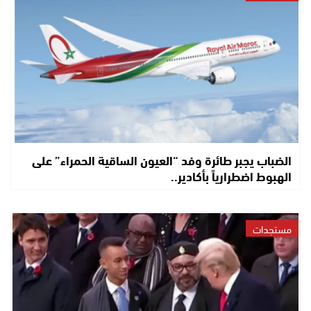
الضباب يجبر طائرة وفد “العيون الساقية الحمراء” على
الهبوط اضطرارياً بأكادير..
مستجدات