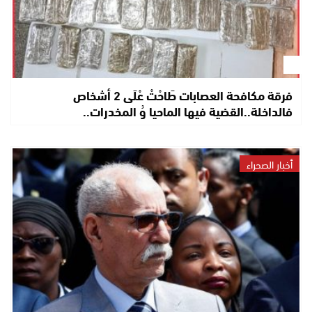
فرقة مكافحة العصابات طَاحْتْ عْلَى 2 أشخاص
فالداخلة..القضية فيها الماحيا وُ المخدرات..
أخبار الصحراء