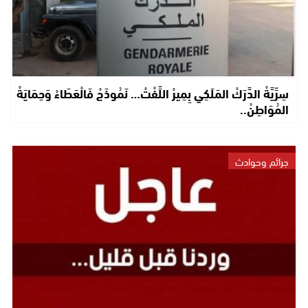
سِرِّيَّةْ الدَّرَكْ المَلَكِي بِمِيرْ اللِّفْتْ… نَمُوذَجْ فَالْعَطَاءْ وَحِمَايَةْ
المُوَاطِنْ..
جرائم وحوادث