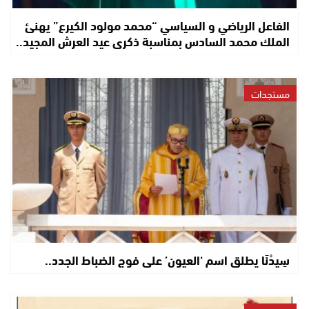
الفاعل الرياضي و السياسي “محمد مولود الكيرع” يهنئ
الملك محمد السادس بمناسبة ذكرى عيد العرش المجيد..
مستجدات
سِيدْنَا يطلق اسم ‘العيون’ على فوج الضباط الجدد..