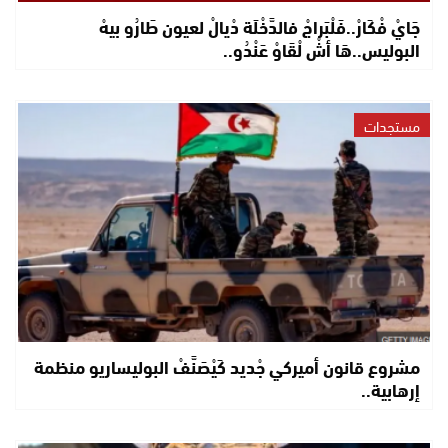
جَايْ فْكَارْ..فَلْبَراجْ فالدَّخْلَة دْيالْ لعيون طَارُو بيهْ
البوليس..هَا أشْ لْقَاوْ عَنْدُو..
مستجدات
مشروع قانون أميركي جْديد كَيْصَنَّفْ البوليساريو منظمة
إرهابية..