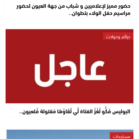
حضور مميز لإعلاميين و شباب من جهة العيون لحضور
مراسيم حفل الولاء بتطوان..
جرائم وحوادث
البوليس فَكُّو لُغْزْ الفتاة لِّي لْقَاوْهَا مَقتولة فْلعيون..
مستجدات