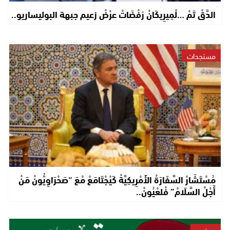
الدَّقْ تَمْ …لْمِيرِيكَانْ رَفْضَاتْ عرْضْ زعيم جبهة البوليساريو..
مستجدات
مُسْتَشَارْ السَّفَارَةْ الأَمْرِيكِيَّةْ كَيْجْتَامَعْ مْعَ “صَحْرَاوِيُّونْ مَنْ
أَجْلْ السَّلَامْ” فْلعْيُونْ..
مجتمع