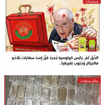
مستجدات
الدَّقْ تَمْ..رَايْس كولومبيا جْدِيدْ قرَّرْ إِسَدْ سفارات بْلاَدُو
فالجزائر وُجنوب إفريقيا..
جرائم وحوادث