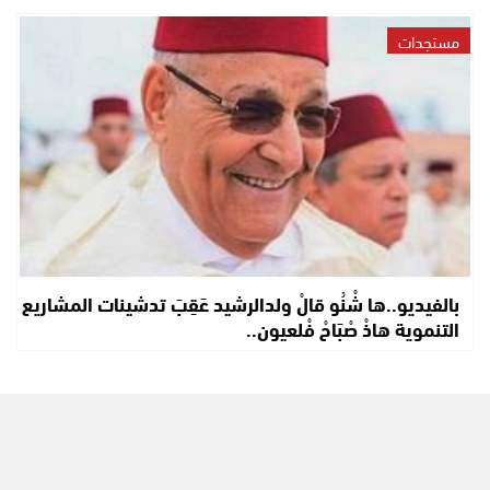
مستجدات
بالفيديو..ها شْنُو قالْ ولدالرشيد عَقِبَ تدشينات المشاريع
التنموية هاذْ صْبَاحْ فْلعيون..