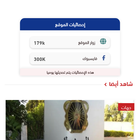
إحصائيات الموقع
179k
زوار الموقع
فايسبوك
300K
هذه الإحصائيات يتم تحديثها يوميا
شاهد أيضا
جهات