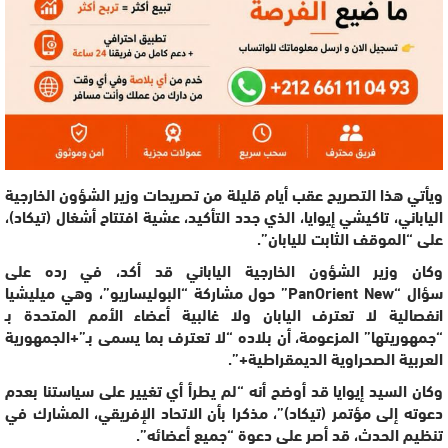
ويأتي هذا التصريح عقب أيام قليلة من تصريحات وزير الشؤون الخارجية
الياباني، تاكيشي إيوايا، الذي جدد التأكيد، عشية افتتاح أشغال (تيكاد)،
على “الموقف الثابت لليابان”.
وكان وزير الشؤون الخارجية الياباني قد أكد، في رده على
سؤال “PanOrient New” حول مشاركة “البوليساريو”، وهي ميليشيا
انفصالية لا تعترف اليابان ولا غالبية أعضاء الأمم المتحدة بـ
“جمهوريتها” المزعومة، أن بلاده “لا تعترف بما يسمى بـ”+الجمهورية
العربية الصحراوية الديمقراطية+”.
وكان السيد إيوايا قد أوضح أنه “لم يطرأ أي تغيير على سياستنا بعدم
دعوته إلى مؤتمر (تيكاد)”، مذكرا بأن الاتحاد الإفريقي، المشارك في
تنظيم الحدث، قد أصر على دعوة “جميع أعضائه”.