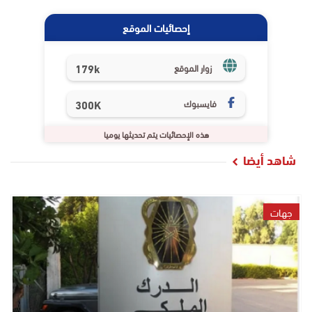
إحصائيات الموقع
179k
زوار الموقع
فايسبوك
300K
هذه الإحصائيات يتم تحديثها يوميا
شاهد أيضا
جهات