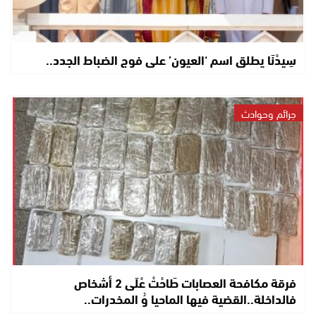
سِيدْنَا يطلق اسم ‘العيون’ على فوج الضباط الجدد..
جرائم وحوادث
فرقة مكافحة العصابات طَاحْتْ عْلَى 2 أشخاص
فالداخلة..القضية فيها الماحيا وُ المخدرات..