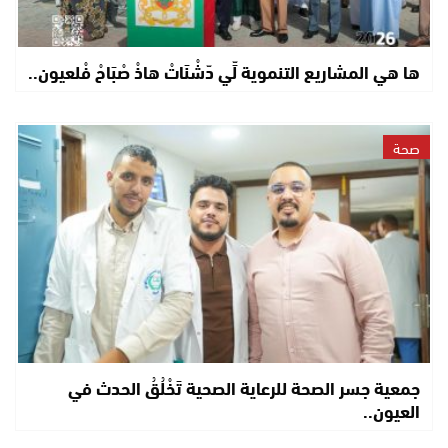
ها هي المشاريع التنموية لِّي دّشْنَاتْ هاذْ صْبَاحْ فْلعيون..
صحة
جمعية جسر الصحة للرعاية الصحية تَخْلُقُ الحدث في
العيون..