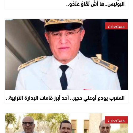
البوليس..هَا أشْ لْقَاوْ عَنْدُو..
مستجدات
المغرب يودع أوعلي حجير.. أحد أبرز قامات الإدارة الترابية..
مستجدات