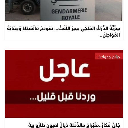
سِرِّيَّةْ الدَّرَكْ المَلَكِي بِمِيرْ اللِّفْتْ… نَمُوذَجْ فَالْعَطَاءْ وَحِمَايَةْ
المُوَاطِنْ..
جرائم وحوادث
جَايْ فْكَارْ..فَلْبَراجْ فالدَّخْلَة دْيالْ لعيون طَارُو بيهْ