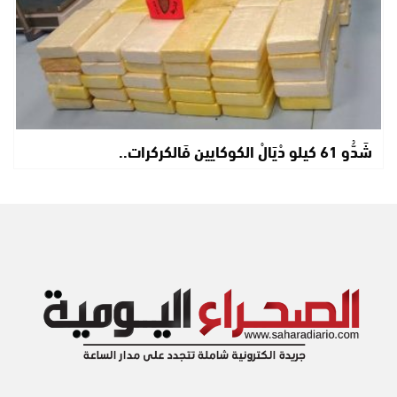
شَدُّو 61 كيلو دْيَالْ الكوكايين فَالكركرات..