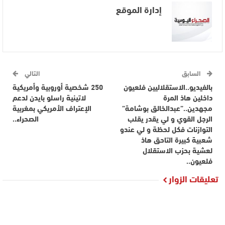
إدارة الموقع
السابق
التالي
بالفيديو..الاستقلاليين فلعيون
250 شخصية أوروبية وأمريكية
داخلين هاذ المرة
لاتينية راسلو بايدن لدعم
مجهدين..”عبدالخالق بوشامة”
الإعتراف الأمريكي بمغربية
الرجل القوي و لي يقدر يقلب
الصحراء..
التوازنات فكل لحظة و لي عندو
شعبية كبيرة التاحق هاذ
لعشية بحزب الاستقلال
فلعيون..
تعليقات الزوار