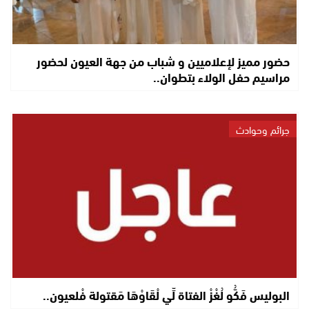
حضور مميز لإعلاميين و شباب من جهة العيون لحضور
مراسيم حفل الولاء بتطوان..
جرائم وحوادث
البوليس فَكُّو لُغْزْ الفتاة لِّي لْقَاوْهَا مَقتولة فْلعيون..