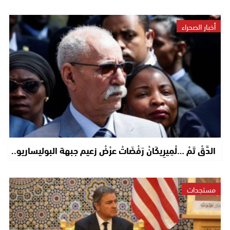
أخبار الصحراء
الدَّقْ تَمْ …لْمِيرِيكَانْ رَفْضَاتْ عرْضْ زعيم جبهة البوليساريو..
مستجدات