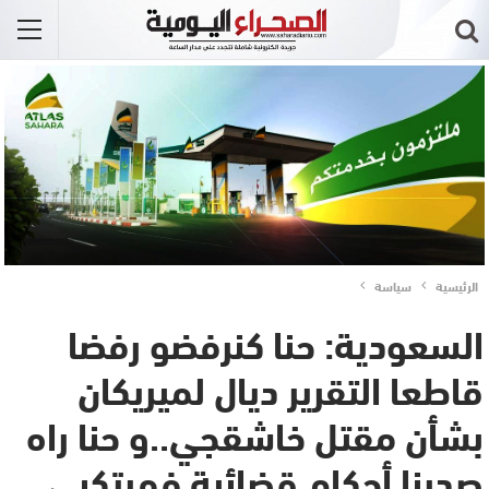
الرئيسية
سياسة
السعودية: حنا كنرفضو رفضا
قاطعا التقرير ديال لميريكان
بشأن مقتل خاشقجي..و حنا راه
صدرنا أحكام قضائية فمرتكبي