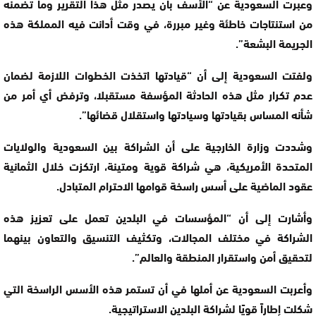
وعبرت السعودية عن “الأسف بأن يصدر مثل هذا التقرير وما تضمنه
من استنتاجات خاطئة وغير مبررة، في وقت أدانت فيه المملكة هذه
الجريمة البشعة”.
ولفتت السعودية إلى أن “قيادتها اتخذت الخطوات اللازمة لضمان
عدم تكرار مثل هذه الحادثة المؤسفة مستقبلا، وترفض أي أمر من
شأنه المساس بقيادتها وسيادتها واستقلال قضائها”.
وشددت وزارة الخارجية على أن الشراكة بين السعودية والولايات
المتحدة الأمريكية، هي شراكة قوية ومتينة، ارتكزت خلال الثمانية
عقود الماضية على أسس راسخة قوامها الاحترام المتبادل.
وأشارت إلى أن “المؤسسات في البلدين تعمل على تعزيز هذه
الشراكة في مختلف المجالات، وتكثيف التنسيق والتعاون بينهما
لتحقيق أمن واستقرار المنطقة والعالم”.
وأعربت السعودية عن أملها في أن تستمر هذه الأسس الراسخة التي
شكلت إطاراً قويًا لشراكة البلدين الاستراتيجية.