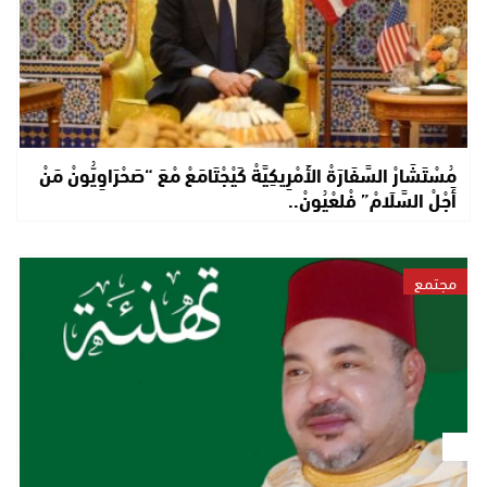
مُسْتَشَارْ السَّفَارَةْ الأَمْرِيكِيَّةْ كَيْجْتَامَعْ مْعَ “صَحْرَاوِيُّونْ مَنْ
أَجْلْ السَّلَامْ” فْلعْيُونْ..
مجتمع