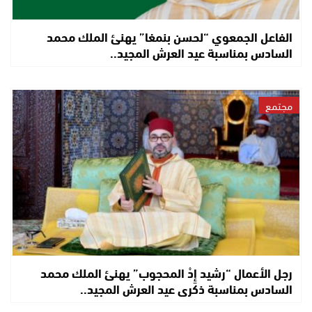
الفاعل الجمعوي “لحسن بنمغا” يهنئ الملك محمد
السادس بمناسبة عيد العرش المجيد..
مجتمع
رجل الأعمال “رشيد إِدْ المحجوب” يهنئ الملك محمد
السادس بمناسبة ذكرى عيد العرش المجيد..