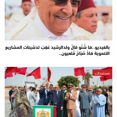
بالفيديو..ها شْنُو قالْ ولدالرشيد عَقِبَ تدشينات المشاريع
التنموية هاذْ صْبَاحْ فْلعيون..
مستجدات