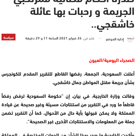
الجريمة و رحبات بها عائلة
خاشقجي..
سياسة
نشر في
26 فبراير 2021 الساعة 11 و 29 دقيقة
إدارة الموقع
الصحراء اليومية/العيون
أعلنت السعودية، الجمعة، رفضها القاطع للتقرير المقدم للكونجرس
بشأن جريمة مقتل المواطن جمال خاشقجي.
وقالت وزارة الخارجية، في بيان، إن “‎حكومة السعودية ترفض رفضاً
قاطعاً ما ورد في التقرير من استنتاجات مسيئة وغير صحيحة عن قيادة
المملكة ولا يمكن قبولها بأية حال من الأحوال، كما أن التقرير تضمن
جملة من المعلومات والاستنتاجات الأخرى غير الصحيحة”.
‎وأكدت الخارجية ما صدر بهذا الشأن من الجهات المختصة في المملكة