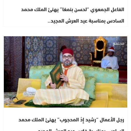
الفاعل الجمعوي “لحسن بنمغا” يهنئ الملك محمد
السادس بمناسبة عيد العرش المجيد..
مجتمع
رجل الأعمال “رشيد إِدْ المحجوب” يهنئ الملك محمد
السادس بمناسبة ذكرى عيد العرش المجيد..