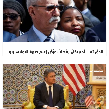
الدَّقْ تَمْ …لْمِيرِيكَانْ رَفْضَاتْ عرْضْ زعيم جبهة البوليساريو..
مستجدات