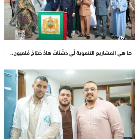
ها هي المشاريع التنموية لِّي دّشْنَاتْ هاذْ صْبَاحْ فْلعيون..
صحة