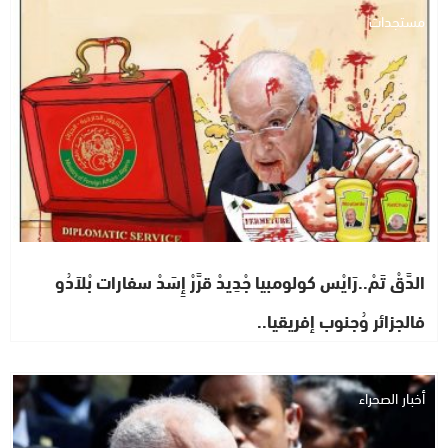
مستجدات
الدَّقْ تَمْ..رَايْس كولومبيا جْدِيدْ قرَّرْ إِسَدْ سفارات بْلاَدُو
فالجزائر وُجنوب إفريقيا..
أخبار الصحراء