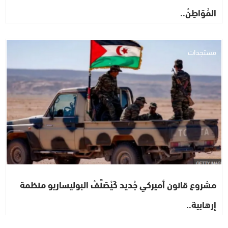
المُوَاطِنْ..
مستجدات
مشروع قانون أميركي جْديد كَيْصَنَّفْ البوليساريو منظمة
إرهابية..