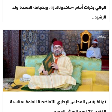
الوالي بكرات أمام «ماكدونالدز»، وبضيافة العمدة ولد
الرشيد..
مجتمع
تهنئة رئيس المجلس الإداري للتعاضدية العامة بمناسبة
الذكرى 27 لعيد العرش المجيد..