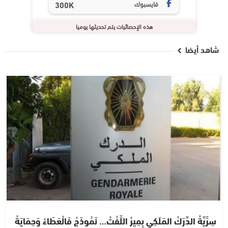
فايسبوك
300K
هذه الإحصائيات يتم تحديثها يوميا
شاهد أيضا
جهات
سِرِّيَّةْ الدَّرَكْ المَلَكِي بِمِيرْ اللِّفْتْ… نَمُوذَجْ فَالْعَطَاءْ وَحِمَايَةْ