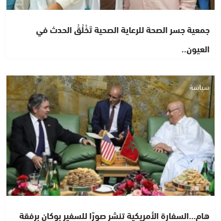
جمعية جسر الصحة للرعاية الصحية تَخْلُقُ الحدث في
العيون..
سياسة
هام…السفارة الأمريكية تنشر صورًا للسفير بوكان برفقة