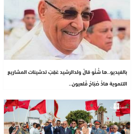
بالفيديو..ها شْنُو قالْ ولدالرشيد عَقِبَ تدشينات المشاريع
التنموية هاذْ صْبَاحْ فْلعيون..
مستجدات