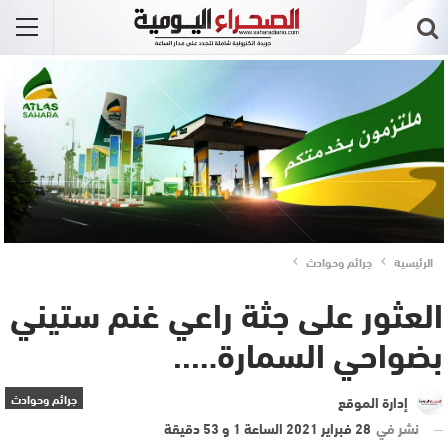
الرئيسية
جرائم وحوادث
العثور على جثة راعي غنم ستيني
بضواحي السمارة…..
جرائم وحوادث
إدارة الموقع
نشر في
28 فبراير 2021 الساعة 1 و 53 دقيقة