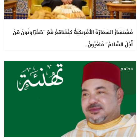
مُسْتَشَارْ السَّفَارَةْ الأَمْرِيكِيَّةْ كَيْجْتَامَعْ مْعَ “صَحْرَاوِيُّونْ مَنْ
أَجْلْ السَّلَامْ” فْلعْيُونْ..
مجتمع