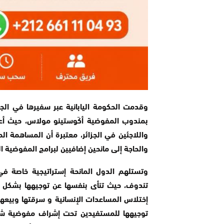
وقدمت الحكومة اليابانية عبر سفيرها في الجز
بمندوب المفوضية أكَوستينو مولاس، حيث أعر
واللاجئين في الجزائر، معتبرة أن المساهمة الما
والحاجة إلى مانحين إضافيين لبرامج المفوضية ال
وتستلهم الدول المانحة إستراتيجية خاصة 
تندوف، حيث تنأى بنفسها عن توجيهها بشكل مب
إختلاس المساعدات الإنسانية و سرقتها وبيعها 
توجيهها للمستفيدين تحت إشراف مفوضية شؤون 