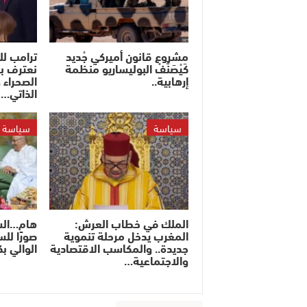
مشروع قانون أميركي جْديد
ترامب ل
كَيْصَنَّفْ البوليساريو منظمة
نعترف ب
إرهابية..
الصحراء 
الذاتي…
سياسة
سياسة
الملك في خطاب العرش:
هام…السف
المغرب يدخل مرحلة تنموية
صورًا لل
جديدة.. والمكاسب الاقتصادية
الوالي ب
والاجتماعية…