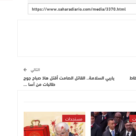
التالي
طاط
ياربي السلامة.. القاتل الصامت أقتل هاذ صباح جوج
طالبات من آسا …
ت
مستجدات