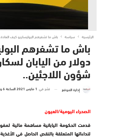
الرئيسية
سياسة
باش ما تشفرهم البوليساريو كيف العادة..
باش ما تشفرهم البولي
دولار من اليابان لسك
شؤون اللاجئين..
نشر في
1 مارس 2021 الساعة 6 و 26 دقيقة
إدارة الموقع
الصحراء اليومية/العيون
قدمت الحكومة اليابانية مساهمة مالية لمفوضي
لنداءاتها المتعلقة بالنقص الحاصل في الأغذي