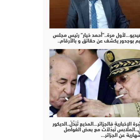
فيديو…لأول مرة..”أحمد خيار” رئيس مجلس
يم بوجدور يكشف عن حقائق و بالأرقام..
رة الإخبارية فالجزائر…المذيع تْبَدَّلْ..الديكور
دَّلْ..الملابس تْبدْلاَتْ مع بعض الفواصل
هارية عن الجزائر…