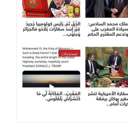
لملك محمد السادس:
الدَّقْ تَمْ..رَايْس كولومبيا جْدِيدْ
سيادة المغرب على
قرَّرْ إِسَدْ سفارات بْلاَدُو فالجزائر
وندعم المقترح الحكم
وُجنوب…
مستجدات
ارة الأمريكية تنشر
المَغْرِبْ.. المَكَانَةْ لِّي مَا
سفير بوكان برفقة
كَتْشْرَاشْ بْلَفْلُوسْ..
كرات أمام…