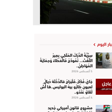
بار اليوم
سِرِّيَّةْ الدَّرَكْ المَلَكِي بِمِيرْ
اللِّفْتْ… نَمُوذَجْ فَالْعَطَاءْ وَحِمَايَةْ
المُوَاطِنْ..
5 أغسطس 2026
جَايْ فْكَارْ..فَلْبَراجْ فالدَّخْلَة دْيالْ
لعيون طَارُو بيهْ البوليس..هَا أشْ
لْقَاوْ عَنْدُو..
4 أغسطس 2026
مشروع قانون أميركي جْديد