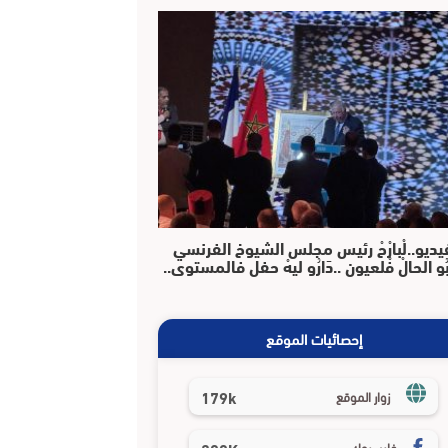
يديو..لْبارْحْ رئيس مجلس الشيوخ الفرنسي
بُو الحالْ فْلعيون ..دَارُو ليهْ حفل فالمستوى..
إحصائيات الموقع
179k
زوار الموقع
فايسبوك