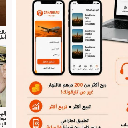
بال
إقل
النش
تْبَ
الإش