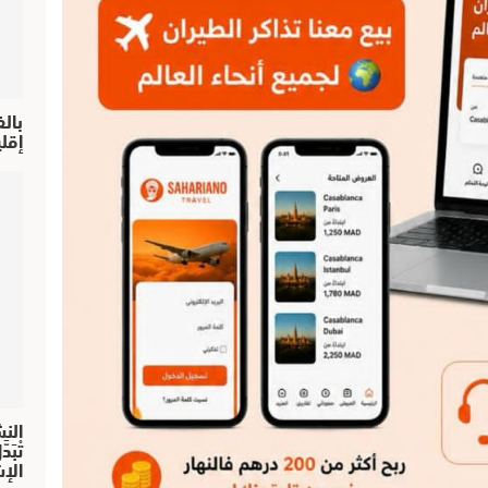
بال
إقل
النش
تْبَ
الإش