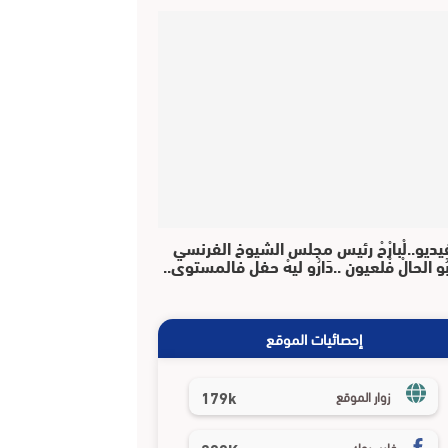
يديو..لْبارْحْ رئيس مجلس الشيوخ الفرنسي
بُو الحالْ فْلعيون ..دَارُو ليهْ حفل فالمستوى..
إحصائيات الموقع
179k
زوار الموقع
فايسبوك