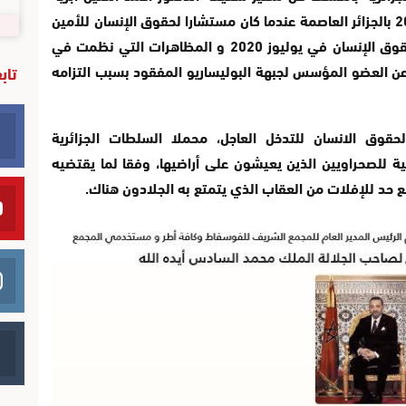
الذي إختطفته أجهزتها المخابراتية في يناير 2009 بالجزائر العاصمة عندما كان مستشارا لحقوق الإنسان للأمين
العام لجبهة البوليساريو، مؤكدا أن قرار لجنة حقوق الإنسان في يوليوز 2020 و المظاهرات التي نظمت في
تاب
عن العضو المؤسس لجبهة البوليساريو المفقود بسبب التزامه
قوق الانسان للتدخل العاجل، محملا السلطات الجزائرية
 للصحراويين الذين يعيشون على أراضيها، وفقا لما يقتضيه
ع حد للإفلات من العقاب الذي يتمتع به الجلادون هناك.