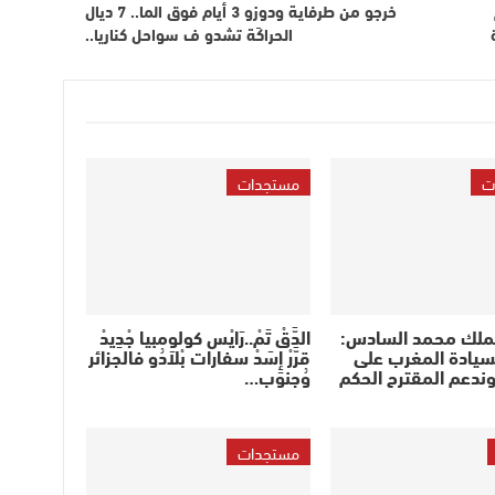
خرجو من طرفاية ودوزو 3 أيام فوق الما.. 7 ديال
الحراكَة تشدو ف سواحل كناريا..
ت
مستجدات
لملك محمد السادس:
الدَّقْ تَمْ..رَايْس كولومبيا جْدِيدْ
سيادة المغرب على
قرَّرْ إِسَدْ سفارات بْلاَدُو فالجزائر
وندعم المقترح الحكم
وُجنوب…
مستجدات