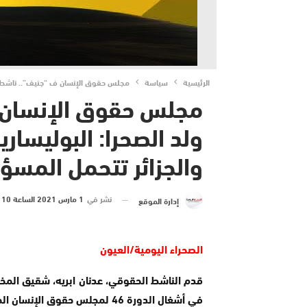
الرئيسية
سياسة
مجلس حقوق الإنسان ف “جنيف”.. ناشط حقو
مجلس حقوق الإنسان 
ولد الصحرا: البوليسار
والجزائر تتحمل المسؤو
نشر في
1 مارس 2021 الساعة 10 و 37 دقيقة
إدارة الموقع
الصحراء اليومية/العيون
قدم الناشط الحقوقي، عدنان ابريه، شقيق المختط
في أشغال الدورة 46 لمجلس حقوق الإنسان المنعقدبط بجنيف السويسرية.