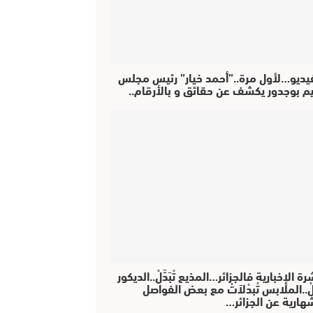
فيديو…لأول مرة..”أحمد خيار” رئيس مجلس
يم بوجدور يكشف عن حقائق و بالأرقام..
رة الإخبارية فالجزائر…المذيع تْبَدَّلْ..الديكور
دَّلْ..الملابس تْبدْلاَتْ مع بعض الفواصل
هارية عن الجزائر…