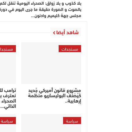
بلا كذوب و بلا زواق: الصحراء اليومية تنقل لكم
بالصوت و الصورة حقيقة ما جرى اليوم في دورة
مجلس جهة كليميم وادنون…
شاهد أيضا
مستجدات
مستجدا
مشروع قانون أميركي جْديد
ترامب ل
كَيْصَنَّفْ البوليساريو منظمة
نعترف ب
إرهابية..
الصحراء 
الذاتي…
سياسة
سياسة