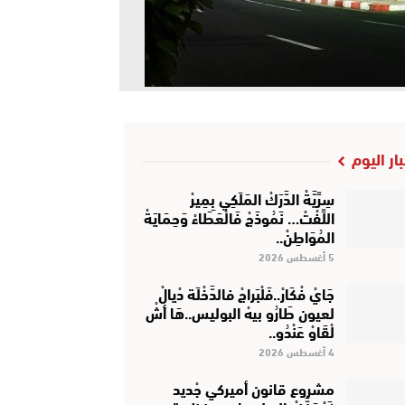
بار اليوم
سِرِّيَّةْ الدَّرَكْ المَلَكِي بِمِيرْ
اللِّفْتْ… نَمُوذَجْ فَالْعَطَاءْ وَحِمَايَةْ
المُوَاطِنْ..
5 أغسطس 2026
جَايْ فْكَارْ..فَلْبَراجْ فالدَّخْلَة دْيالْ
لعيون طَارُو بيهْ البوليس..هَا أشْ
لْقَاوْ عَنْدُو..
4 أغسطس 2026
مشروع قانون أميركي جْديد