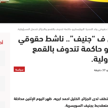
قي ولد الصحرا: البوليساريو حاكمة تندوف بالقمع والجزائر تتحمل المسؤولية.
ف “جنيف”.. ناشط حقوقي
أخ
يو حاكمة تندوف بالقمع
لية.
سياسة
ف لدى الجزائر، الخليل احمد ابريه، ظهر اليوم الإثنين مداخلة