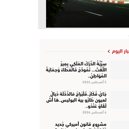
بار اليوم
سِرِّيَّةْ الدَّرَكْ المَلَكِي بِمِيرْ
اللِّفْتْ… نَمُوذَجْ فَالْعَطَاءْ وَحِمَايَةْ
المُوَاطِنْ..
5 أغسطس 2026
جَايْ فْكَارْ..فَلْبَراجْ فالدَّخْلَة دْيالْ
لعيون طَارُو بيهْ البوليس..هَا أشْ
لْقَاوْ عَنْدُو..
4 أغسطس 2026
مشروع قانون أميركي جْديد