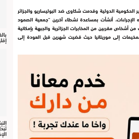
ر الحكومية الدولية وقدمت شكاوى ضد البوليساريو والجزائر
 الإجراءات، أنشأت بمساعدة نشطاء آخرين “جمعية الصمود
 من أشخاص مقربين من المخابرات الجزائرية والجبهة بإمكانية
بال
مخيمات إلى موريتانيا حيث قضيت شهرين قبل العودة إلى
إقل
النش
تْبَ
الإش