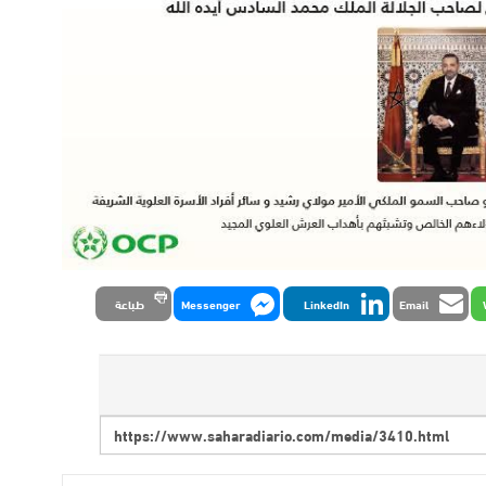
Email
LinkedIn
Messenger
طباعة