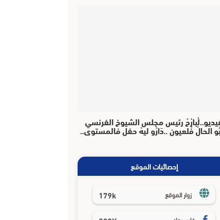
يديو..لْبارْحْ رئيس مجلس الشيوخ الفرنسي
بُو الحالْ فْلعيون ..دَارُو ليهْ حفل فالمستوى..
إحصائيات الموقع
179k
زوار الموقع
فايسبوك