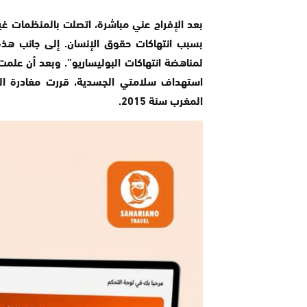
بعد الإفراج عني مباشرة، اتصلت بالمنظمات غي
بسبب انتهاكات حقوق الإنسان. إلى جانب هذه
لمناهضة انتهاكات البوليساريو”. وبعد أن علمت
استهداف سلامتي الجسدية، قررت مغادرة ال
المغرب سنة 2015.