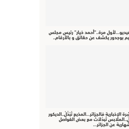
فيديو…لأول مرة..”أحمد خيار” رئيس مجلس
يم بوجدور يكشف عن حقائق و بالأرقام..
رة الإخبارية فالجزائر…المذيع تْبَدَّلْ..الديكور
دَّلْ..الملابس تْبدْلاَتْ مع بعض الفواصل
هارية عن الجزائر…