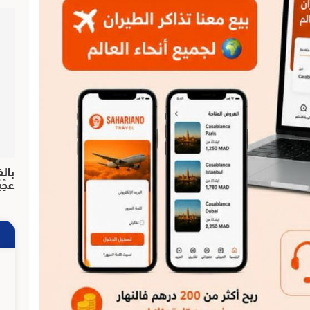
بالف
عَجْ