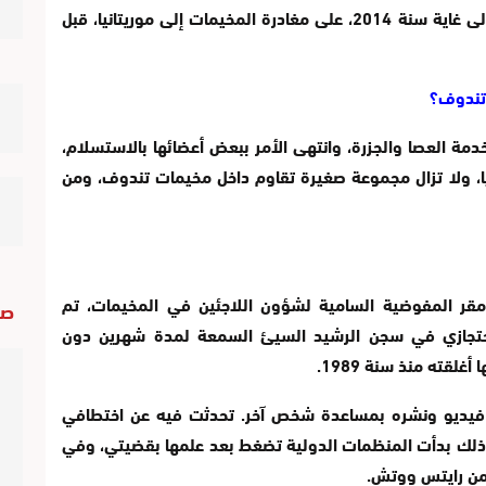
اعتقاله سنة 2013، وإيداعه في سجن الرشيد إلى غاية سنة 2014، على مغادرة المخيمات إلى موريتانيا، قبل
ساريو “حركة 5 مارس” مستخدمة العصا والجزرة، وانتهى الأمر ببعض أعضائها بالاستسلام،
نيا، ولا تزال مجموعة صغيرة تقاوم داخل مخيمات تندوف، ومن
قر المفوضية السامية لشؤون اللاجئين في المخيمات، تم
صو
 احتجازي في سجن الرشيد السيئ السمعة لمدة شهرين دون
لقته منذ سنة 1989.
 فيديو ونشره بمساعدة شخص آخر. تحدثت فيه عن اختطافي
لك بدأت المنظمات الدولية تضغط بعد علمها بقضيتي، وفي