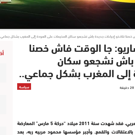
ش خصنا نتاخذو إجراءات جديدة باش نشجعو سكان المخيمات على العودة إلى المغرب بشكل جماعي..
اريو: جا الوقت فاش خصنا
أخ
ة باش نشجعو سكان
 إلى المغرب بشكل جماعي..
سياسة
لم تكن مخيمات تندوف بمنأى عن رياح الربيع العربي، فقد شهدت سنة 2011 ميلاد “حركة 5 مارس” المعارضة
 بالاعتقالات والقمع. وأجبر مؤسسها محمود مربيه ربه، بعد