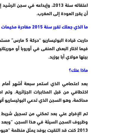
أن يقرر العودة إلى المغرب.
ما الذي جعلك تقرر سنة 2015 مغادرة مخيمات تندوف؟
حاربت قيادة البولي
فيما اختار البعض المنفى في أوروبا أو موريتا
بينها مولاي أبا بوزيد.
ماذا عنك؟
بعد اعتصامي الذي استمر سبعة أشهر أمام م
اختطافي من قبل المخابرات الجزائرية. وتم
محاكمة، وهو السجن الذي تدعي البوليساريو أنها أغ
تم الإفراج عني بعد تمكني من تسجيل شريط
وظروف السجن السيئة في هذا السجن، “وبعد ذ
2013 كنت قد التقيت بوفد يمثل منظمة “هيومن رايتس ووتش.