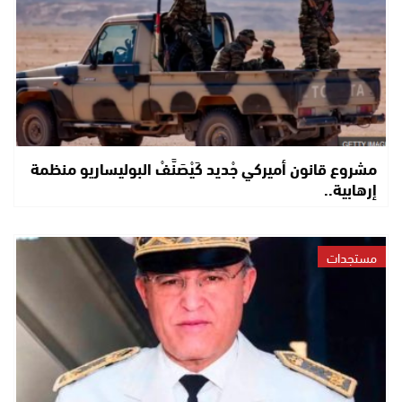
مشروع قانون أميركي جْديد كَيْصَنَّفْ البوليساريو منظمة
إرهابية..
مستجدات