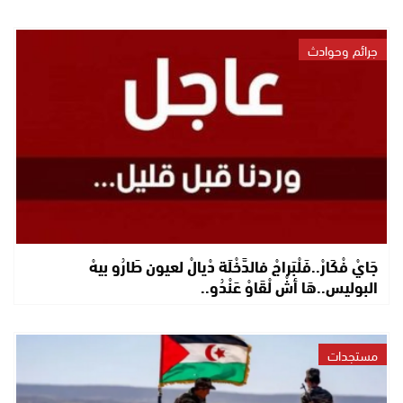
جرائم وحوادث
جَايْ فْكَارْ..فَلْبَراجْ فالدَّخْلَة دْيالْ لعيون طَارُو بيهْ
البوليس..هَا أشْ لْقَاوْ عَنْدُو..
مستجدات