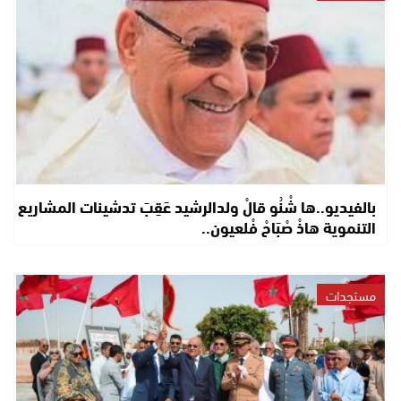
بالفيديو..ها شْنُو قالْ ولدالرشيد عَقِبَ تدشينات المشاريع
التنموية هاذْ صْبَاحْ فْلعيون..
مستجدات