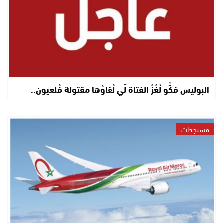
البوليس فَكُّو لُغْزْ الفتاة لِّي لْقَاوْهَا مَقتولة فْلعيون..
مستجدات