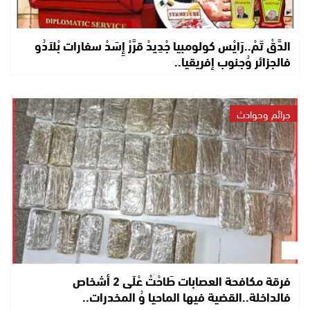
الدَّقْ تَمْ..رَايْس كولومبيا جْدِيدْ قرَّرْ إِسَدْ سفارات بْلاَدُو
فالجزائر وُجنوب إفريقيا..
جرائم وحوادث
فرقة مكافحة العصابات طَاحْتْ عْلَى 2 أشخاص
فالداخلة..القضية فيها الماحيا وُ المخدرات..