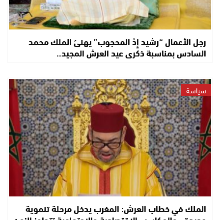
رجل الأعمال “رشيد إِدْ المحجوب” يهنئ الملك محمد
السادس بمناسبة ذكرى عيد العرش المجيد..
سياسة
الملك في خطاب العرش: المغرب يدخل مرحلة تنموية
جديدة.. والمكاسب الاقتصادية والاجتماعية تتجاوز الزمن