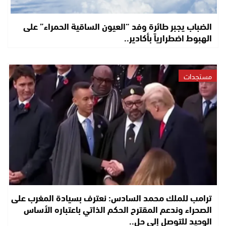
الضباب يجبر طائرة وفد “العيون الساقية الحمراء” على
الهبوط اضطرارياً بأكادير..
مستجدات
ترامب للملك محمد السادس: نعترف بسيادة المغرب على
الصحراء وندعم المقترح الحكم الذاتي باعتباره الأساس
الوحيد للتوصل إلى حل..