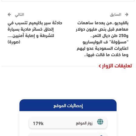
السابق
التالي
بالفيديو..من بعدما ساهمات
حادثة سير بكليميم تتسبب في
معاهم قبل بنص مليون دولار
إلحاق خسائر مادية بسيارة
و250 طن ديال التمر..
للشرطة و إصابة أمنيين….
“مسؤولة” ف البوليساريو
(صورة)
اعتابرات السعودية عدو ليهم
وما خلات ما قالت فيها..
تعليقات الزوار
إحصائيات الموقع
179k
زوار الموقع