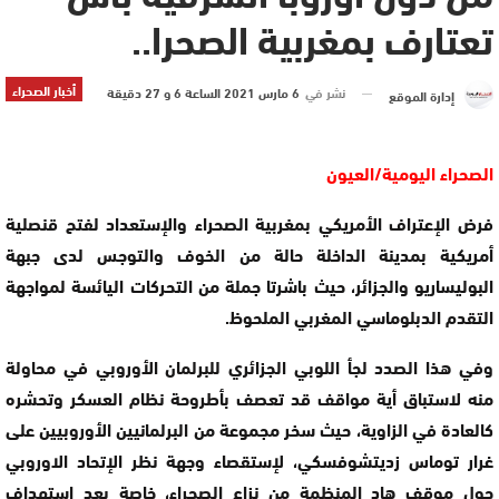
تعتارف بمغربية الصحرا..
أخبار الصحراء
نشر في
6 مارس 2021 الساعة 6 و 27 دقيقة
إدارة الموقع
الصحراء اليومية/العيون
فرض الإعتراف الأمريكي بمغربية الصحراء والإستعداد لفتح قنصلية
أمريكية بمدينة الداخلة حالة من الخوف والتوجس لدى جبهة
البوليساريو والجزائر، حيث باشرتا جملة من التحركات اليائسة لمواجهة
التقدم الدبلوماسي المغربي الملحوظ.
وفي هذا الصدد لجأ اللوبي الجزائري للبرلمان الأوروبي في محاولة
منه لاستباق أية مواقف قد تعصف بأطروحة نظام العسكر وتحشره
كالعادة في الزاوية، حيث سخر مجموعة من البرلمانيين الأوروبيين على
غرار توماس زديتشوفسكي، لإستقصاء وجهة نظر الإتحاد الاوروبي
حول موقف هاد المنظمة من نزاع الصحراء، خاصة بعد استهداف