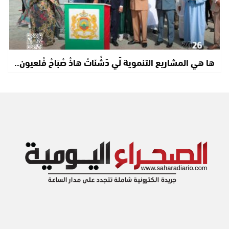
ها هي المشاريع التنموية لِّي دّشْنَاتْ هاذْ صْبَاحْ فْلعيون..