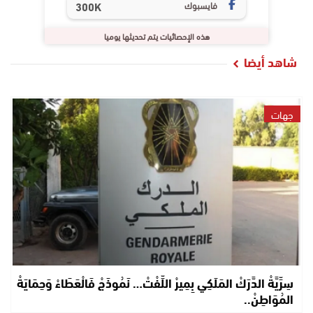
فايسبوك
300K
هذه الإحصائيات يتم تحديثها يوميا
شاهد أيضا
جهات
سِرِّيَّةْ الدَّرَكْ المَلَكِي بِمِيرْ اللِّفْتْ… نَمُوذَجْ فَالْعَطَاءْ وَحِمَايَةْ
المُوَاطِنْ..