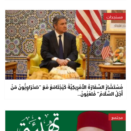
مستجدات
مُسْتَشَارْ السَّفَارَةْ الأَمْرِيكِيَّةْ كَيْجْتَامَعْ مْعَ “صَحْرَاوِيُّونْ مَنْ
أَجْلْ السَّلَامْ” فْلعْيُونْ..
مجتمع