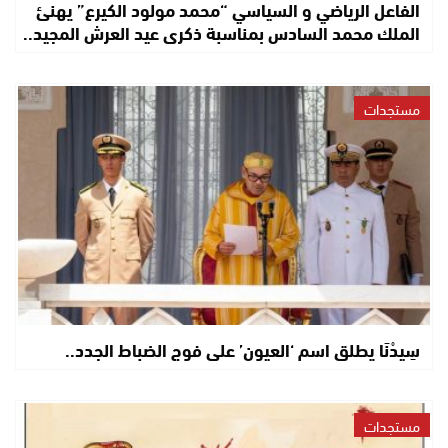
الفاعل الرياضي و السياسي “محمد مولود الكيرع” يهنئ
الملك محمد السادس بمناسبة ذكرى عيد العرش المجيد..
مستجدات
سِيدْنَا يطلق اسم ‘العيون’ على فوج الضباط الجدد..
مستجدات