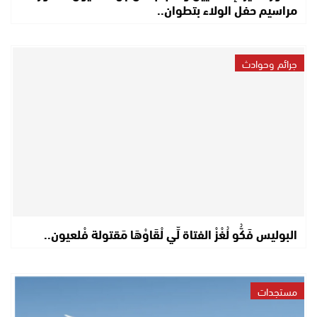
مراسيم حفل الولاء بتطوان..
جرائم وحوادث
البوليس فَكُّو لُغْزْ الفتاة لِّي لْقَاوْهَا مَقتولة فْلعيون..
مستجدات