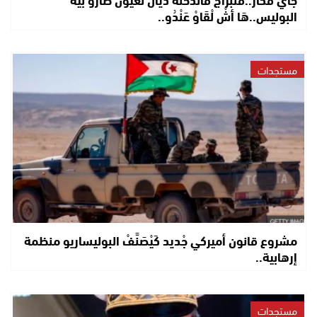
البوليس..هَا أشْ لْقَاوْ عَنْدُو..
مستجدات
مشروع قانون أميركي جْديد كَيْصَنَّفْ البوليساريو منظمة
إرهابية..
مستجدات