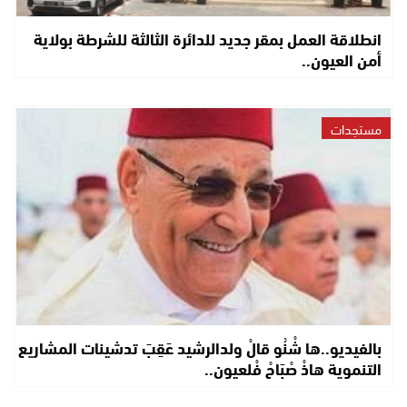
انطلاقة العمل بمقر جديد للدائرة الثالثة للشرطة بولاية
أمن العيون..
مستجدات
بالفيديو..ها شْنُو قالْ ولدالرشيد عَقِبَ تدشينات المشاريع
التنموية هاذْ صْبَاحْ فْلعيون..