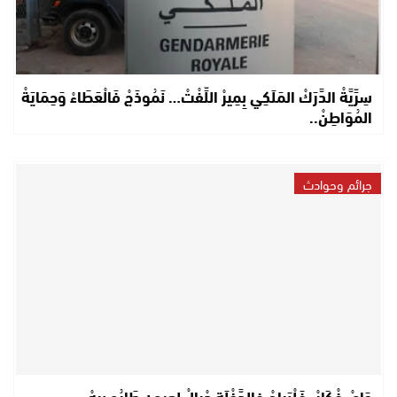
سِرِّيَّةْ الدَّرَكْ المَلَكِي بِمِيرْ اللِّفْتْ… نَمُوذَجْ فَالْعَطَاءْ وَحِمَايَةْ
المُوَاطِنْ..
جرائم وحوادث
جَايْ فْكَارْ..فَلْبَراجْ فالدَّخْلَة دْيالْ لعيون طَارُو بيهْ