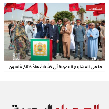
مستجدات
ها هي المشاريع التنموية لِّي دّشْنَاتْ هاذْ صْبَاحْ فْلعيون..