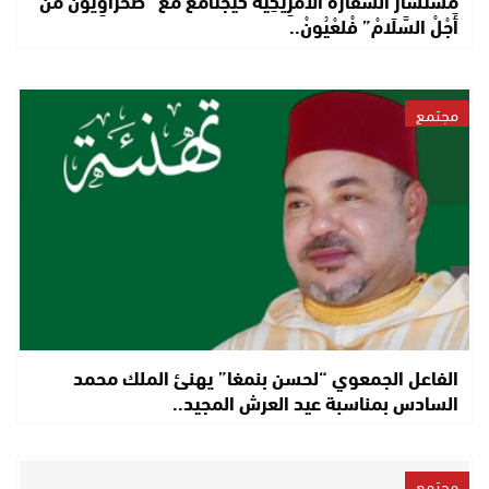
مُسْتَشَارْ السَّفَارَةْ الأَمْرِيكِيَّةْ كَيْجْتَامَعْ مْعَ “صَحْرَاوِيُّونْ مَنْ
أَجْلْ السَّلَامْ” فْلعْيُونْ..
مجتمع
الفاعل الجمعوي “لحسن بنمغا” يهنئ الملك محمد
السادس بمناسبة عيد العرش المجيد..
مجتمع