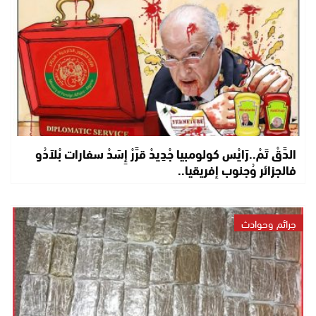
الدَّقْ تَمْ..رَايْس كولومبيا جْدِيدْ قرَّرْ إِسَدْ سفارات بْلاَدُو
فالجزائر وُجنوب إفريقيا..
جرائم وحوادث