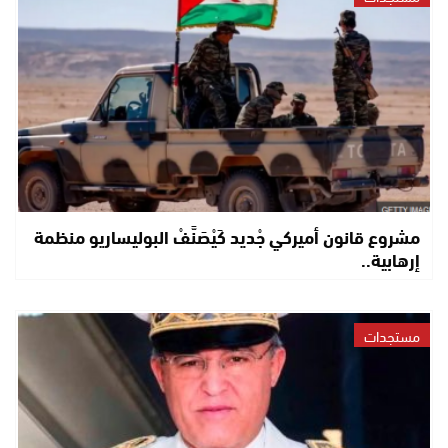
مشروع قانون أميركي جْديد كَيْصَنَّفْ البوليساريو منظمة
إرهابية..
مستجدات