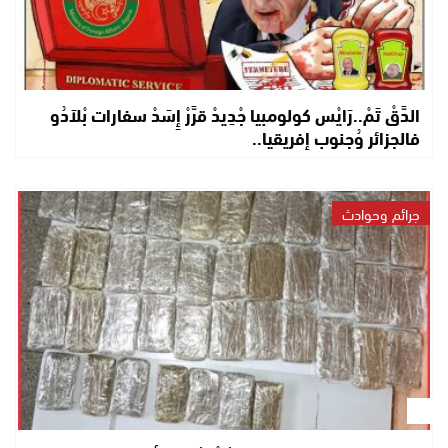
الدَّقْ تَمْ..رَايْس كولومبيا جْدِيدْ قرَّرْ إِسَدْ سفارات بْلاَدُو
فالجزائر وُجنوب إفريقيا..
جرائم وحوادث