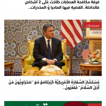
فرقة مكافحة العصابات طَاحْتْ عْلَى 2 أشخاص
فالداخلة..القضية فيها الماحيا وُ المخدرات..
مستجدات
مُسْتَشَارْ السَّفَارَةْ الأَمْرِيكِيَّةْ كَيْجْتَامَعْ مْعَ “صَحْرَاوِيُّونْ مَنْ
أَجْلْ السَّلَامْ” فْلعْيُونْ..