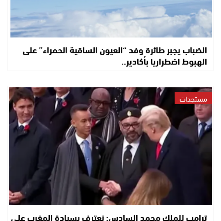
الضباب يجبر طائرة وفد “العيون الساقية الحمراء” على
الهبوط اضطرارياً بأكادير..
مستجدات
ترامب للملك محمد السادس: نعترف بسيادة المغرب على