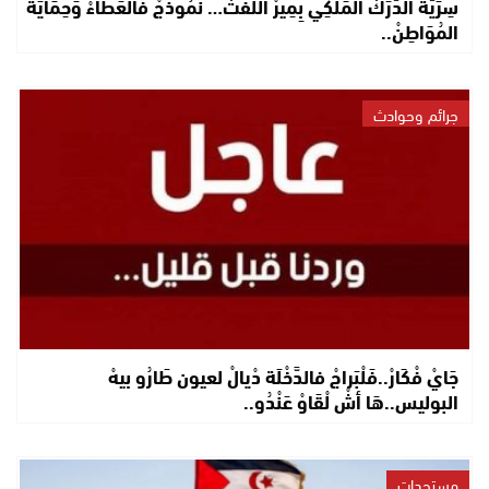
سِرِّيَّةْ الدَّرَكْ المَلَكِي بِمِيرْ اللِّفْتْ… نَمُوذَجْ فَالْعَطَاءْ وَحِمَايَةْ
المُوَاطِنْ..
جرائم وحوادث
جَايْ فْكَارْ..فَلْبَراجْ فالدَّخْلَة دْيالْ لعيون طَارُو بيهْ
البوليس..هَا أشْ لْقَاوْ عَنْدُو..
مستجدات