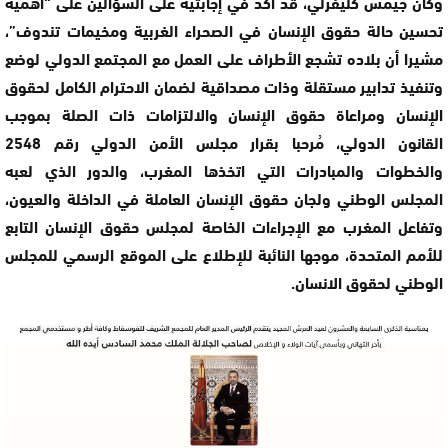
وكان جيمس كليفرلي، قد أكد في إجابتيه على السؤالين على “أهمية
تحسين حالة حقوق الإنسان في الصحراء الغربية ومخيمات تندوف”،
مشيرا أن بلاده تشجع الأطراف على العمل مع المجتمع الدولي لوضع
وتنفيذ تدابير مستقلة وذات مصداقية لضمان الاحترام الكامل لحقوق
الإنسان ومراعاة حقوق الإنسان والالتزامات ذات الصلة بموجب
القانون الدولي، مُرحبا بقرار مجلس الأمن الدولي رقم 2548
والخطوات والمبادرات التي اتخذها المغرب، والدور الذي لعبه
المجلس الوطني ولجان حقوق الإنسان العاملة في الداخلة والعيون،
وتفاعل المغرب مع الإجراءات الخاصة لمجلس حقوق الإنسان التابع
للأمم المتحدة، موجها النائبة للإطلاع على الموقع الرسمي للمجلس
الوطني لحقوق الانسان.