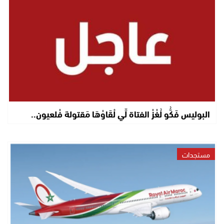
البوليس فَكُّو لُغْزْ الفتاة لِّي لْقَاوْهَا مَقتولة فْلعيون..
مستجدات