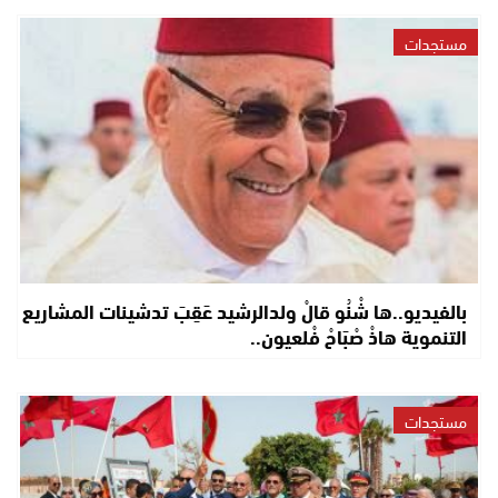
مستجدات
بالفيديو..ها شْنُو قالْ ولدالرشيد عَقِبَ تدشينات المشاريع
التنموية هاذْ صْبَاحْ فْلعيون..
مستجدات