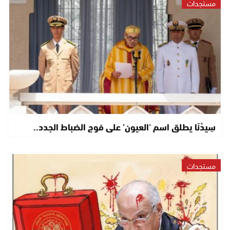
مستجدات
سِيدْنَا يطلق اسم ‘العيون’ على فوج الضباط الجدد..
مستجدات