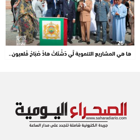
ها هي المشاريع التنموية لِّي دّشْنَاتْ هاذْ صْبَاحْ فْلعيون..