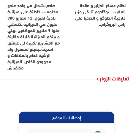
نظام عسكر الدزاير و عقدة
صادم..شحال من واحد عندو
المغرب.. بوگادوم تلاقى وزير
معلومات خاطئة على ميزانية
خارجية الطوگو و الصحرا على
بلدية لعيون..12 مليارو 900
راس البروگرام..
مليون هي الميزانية..كتمشي
منها 9 ملايير للموظفين..بيني
و بينكم الميزانية قليلة مقارنة
مع المشاريع لكبيرة لي عرفتها
لمدينة..بغيتو لمعقول ولد
الرشيد خدام بالعلاقات و
مجهودو الخاص..الميزانية
مكافياش
تعليقات الزوار
إحصائيات الموقع