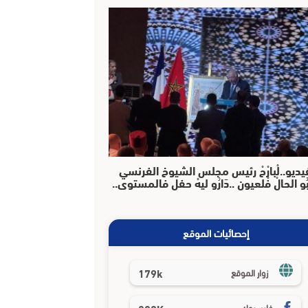
يديو..لْبارْحْ رئيس مجلس الشيوخ الفرنسي
بُو الحالْ فْلعيون ..دَارُو ليهْ حفل فالمستوى..
إحصائيات الموقع
179k
زوار الموقع
فايسبوك