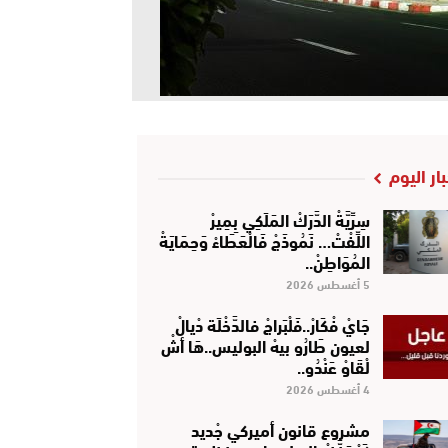
بار اليوم
سِرِّيَّةْ الدَّرَكْ المَلَكِي بِمِيرْ
اللِّفْتْ… نَمُوذَجْ فَالْعَطَاءْ وَحِمَايَةْ
المُوَاطِنْ..
5 أغسطس 2026
جَايْ فْكَارْ..فَلْبَراجْ فالدَّخْلَة دْيالْ
لعيون طَارُو بيهْ البوليس..هَا أشْ
لْقَاوْ عَنْدُو..
4 أغسطس 2026
مشروع قانون أميركي جْديد