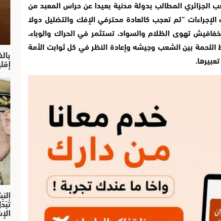
ب الجزائري المطالب بدولة مدنية بعيدا عن حراس المعبد من
ك الإجراءات “لم تعجب كالعادة محترفي الإفك والتضليل دولا
لخفافيش تهوى الظلام والسواد، تستثمر في الحراك والوباء،
 اللحمة بين الشعب وجيشه وإعادة النظر في كل ثوابت الأمة
بال
عبيرها.
إقل
النش
تْبَ
الإش