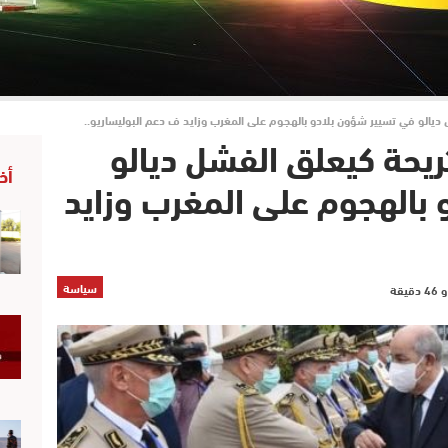
يالو في تسيير شؤون بلادو بالهجوم على المغرب وزايد ف دعم البوليساريو..
يحة كيعلق الفشل ديالو
أخ
بالهجوم على المغرب وزايد
سياسة