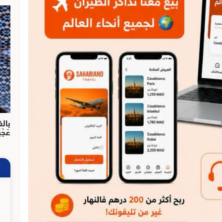
بالف
عَجْ