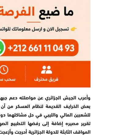
وأعرب الجيش الجزائري عن مواصلته دعم جبهة ا
بعض الخرايف القديمة لنظام العسكر من أن “م
للشعبين المالي والليبي في حل مشاكلهما دو
تقرير مصيره إضافة إلى رفضها التطبيع الص
المواقف الثابثة للدولة الجزائرية أحرجت وأزعجت