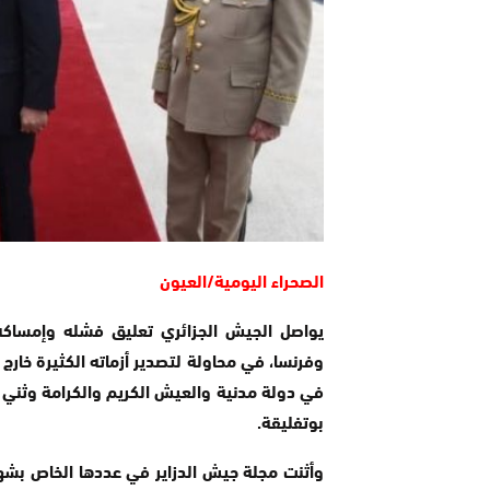
الصحراء اليومية/العيون
يواصل الجيش الجزائري تعليق فشله وإمساكه ب
وفرنسا، في محاولة لتصدير أزماته الكثيرة خارج 
في دولة مدنية والعيش الكريم والكرامة وثني حر
بوتفليقة.
وأثنت مجلة جيش الدزاير في عددها الخاص بشهر