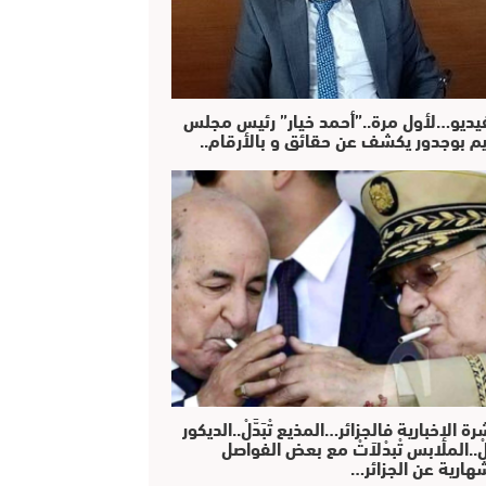
فيديو…لأول مرة..”أحمد خيار” رئيس مجلس
يم بوجدور يكشف عن حقائق و بالأرقام..
رة الإخبارية فالجزائر…المذيع تْبَدَّلْ..الديكور
دَّلْ..الملابس تْبدْلاَتْ مع بعض الفواصل
هارية عن الجزائر…