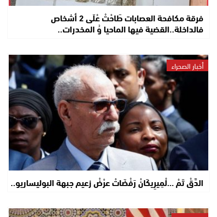
فرقة مكافحة العصابات طَاحْتْ عْلَى 2 أشخاص
فالداخلة..القضية فيها الماحيا وُ المخدرات..
أخبار الصحراء
الدَّقْ تَمْ …لْمِيرِيكَانْ رَفْضَاتْ عرْضْ زعيم جبهة البوليساريو..