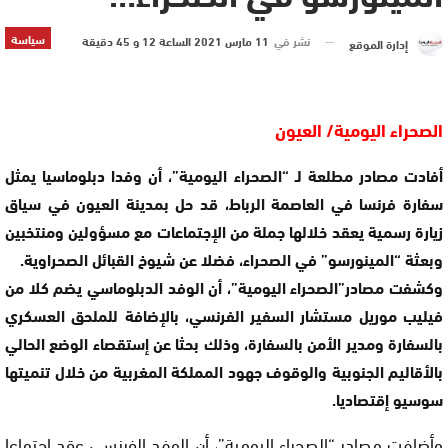
سياسة
نشر في
11 مارس 2021 الساعة 12 و 45 دقيقة
إدارة الموقع
الصحراء اليومية/ العيون
أفادت مصادر مطلعة لـ “الصحراء اليومية”، أن وفدا دبلوماسيا يمثل
سفارة فرنسا في العاصمة الرباط، قد حل بمدينة العيون في سياق
زيارة رسمية يعقد خلالها جملة من الإجتماعات مع مسؤولين ومنتخبين
وبعثة “المينورسو” في الصحراء، فضلا عن شيوخ القبائل الصحراوية.
وكشفت مصادر”الصحراء اليومية”، أن الوفد الدبلوماسي يضم كلا من
فيليب موريل مستشار السفير الفرنسي، بالإضافة للملحق العسكري
بالسفارة ومدير الأمن بالسفارة، وذلك بحثا عن إستقصاء الوضع الحالي
بالأقاليم الجنوبية والوقوف جهود المملكة المغربية من خلال تنميتها
سوسيو إقتصاديا.
وأضافت مصادر “الصحراء اليومية”، أن الوفد الفرنسي عقد إجتماعا