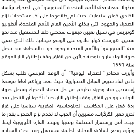
مطولا بمعية بعثة الأمم المتحدة “المينورسو” في الصحراء، برئاسة
الكندي كولن ستيوارت، حيث تم إطلاعهما على آخر مستجدات نزاع
الصحراء والجهود التي يبذلها الأمين العام للأمم المتحدة، أنطونيو
گوتيريس في سبيل تعيين مبعوث شخصي خلفا للمستقيل منذ نحو
سنتين، هورست كولر، علاوة على الوضع ميدانيا، ذلك الذي تتفي
فيه “المينورسو” والأمم المتحدة وجود حرب بالمنطقة منذ تنصل
جبهة البوليساريو بتوجيه جزائري من اتفاق وقف إطلاق النار الموقع
سنة 1991.
وأبرزت مصادر “الصحراء اليومية”، أن الوفد الفرنسي طلب بشكل
خاص لقاء شيوخ القبائل الصحراوية، حيث عقد وإياهم لقاءا موسعا
إستقصى فيه وجهة نظرهم عن حل قضية الصحراء وتنصل جبهة
البوليساريو من اتفاق وقف إطلاق النار، حيث أكدوا أن التنصل يعد
ردة فعل على المكاسب الدبلوماسية المغربية سياسيا على غرار
تحرير معبر الگرگرات، مشيرين أن الحرب لا تخدم نزاع الصحراء بقدر ما
تهدد أمن وإستقرار المنطقة برمتها وتهدد القارة الأوروبية أيضا،
وتؤزم وضع الساكنة المحلية الحالمة بمستقبل رغيد تحت السيادة