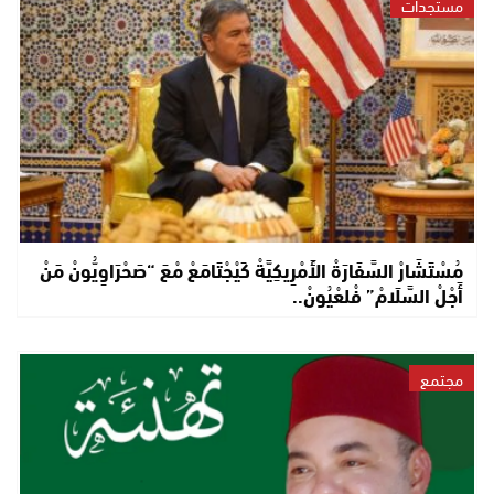
مستجدات
مُسْتَشَارْ السَّفَارَةْ الأَمْرِيكِيَّةْ كَيْجْتَامَعْ مْعَ “صَحْرَاوِيُّونْ مَنْ
أَجْلْ السَّلَامْ” فْلعْيُونْ..
مجتمع