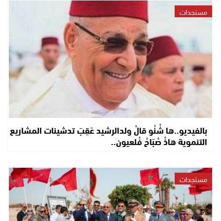
مستجدات
بالفيديو..ها شْنُو قالْ ولدالرشيد عَقِبَ تدشينات المشاريع
التنموية هاذْ صْبَاحْ فْلعيون..
مستجدات