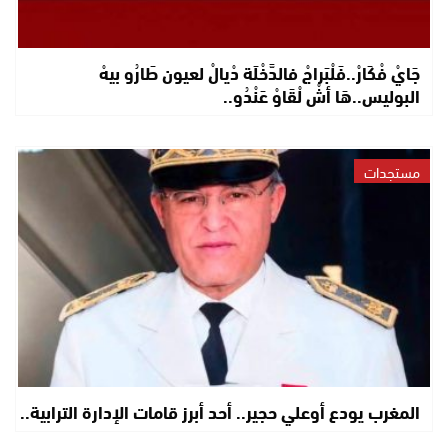
جَايْ فْكَارْ..فَلْبَراجْ فالدَّخْلَة دْيالْ لعيون طَارُو بيهْ
البوليس..هَا أشْ لْقَاوْ عَنْدُو..
مستجدات
المغرب يودع أوعلي حجير.. أحد أبرز قامات الإدارة الترابية..