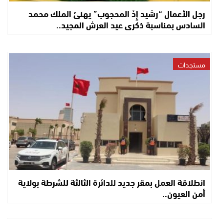
رجل الأعمال “رشيد إِدْ المحجوب” يهنئ الملك محمد
السادس بمناسبة ذكرى عيد العرش المجيد..
مستجدات
انطلاقة العمل بمقر جديد للدائرة الثالثة للشرطة بولاية
أمن العيون..