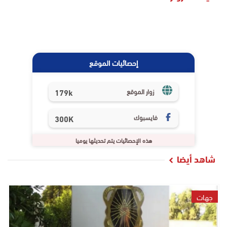
إحصائيات الموقع
179k
زوار الموقع
فايسبوك
300K
هذه الإحصائيات يتم تحديثها يوميا
شاهد أيضا
جهات