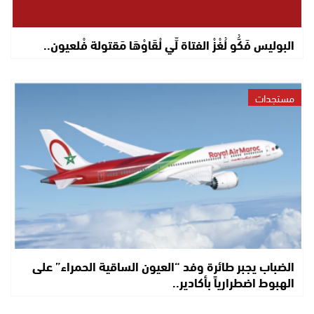
البوليس فَكُّو لُغْزْ الفتاة لِّي لْقَاوْهَا مَقتولة فْلعيون..
مستجدات
الضباب يجبر طائرة وفد “العيون الساقية الحمراء” على
الهبوط اضطرارياً بأكادير..