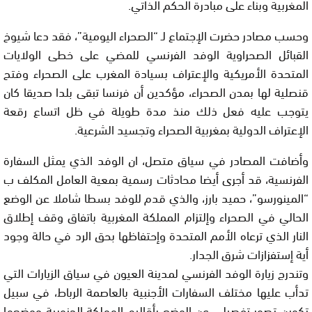
المغربية وبناء على مبادرة الحكم الذاتي.
وحسب مصادر حضرت الإجتماع لـ “الصحراء اليومية”، فقد دعا شيوخ
القبائل الصحراوية الوفد الفرنسي للمضي على خطى الولايات
المتحدة الأمريكية والإعتراف بسيادة المغرب على الصحراء وفتح
قنصلية لها بمدن الصحراء، مؤكدين أن فرنسا تبقى بلدا صديقا كان
يتوجب عليه فعل ذلك منذ مدة طويلة في ظل اتساع رقعة
الإعتراف الدولية بمغربية الصحراء وتجسيد الشرعية.
وأضافت المصادر في سياق متصل، ان الوفد الذي يمثل السفارة
الفرنسية، قد أجرى أيضا محادثات رسمية بمعية العامل المكلف ب
“المينورسو”، حميد بارز، والذي قدم للوفد بسطا شاملا عن الوضع
الحالي في الصحراء وإلتزام المملكة المغربية باتفاق وقف إطلاق
النار الذي ترعاه الأمم المتحدة وإحتفاظها بحق الرد في حالة وجود
أية إستفزازات شرق الجدار.
وتندرج زيارة الوفد الفرنسي لمدينة العيون في سياق الزيارات التي
تدأب عليها مختلف السفارات الأجنبية بالعاصمة الرباط، في سبيل
تكوين تصور تفصيلي عن الوضع بأقاليم المملكة الجنوبية ووضعها