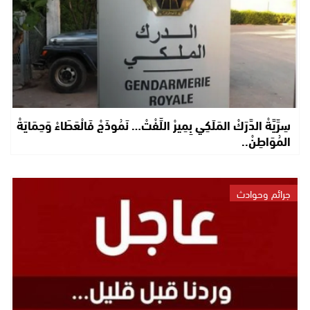
سِرِّيَّةْ الدَّرَكْ المَلَكِي بِمِيرْ اللِّفْتْ… نَمُوذَجْ فَالْعَطَاءْ وَحِمَايَةْ
المُوَاطِنْ..
جرائم وحوادث