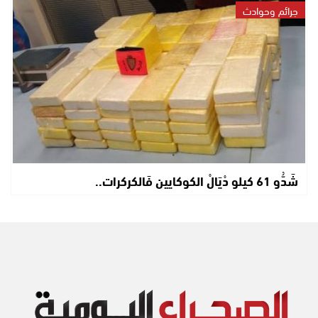
جرائم وحوادث
شَدُّو 61 كيلو دْيَالْ الكوكايين فَالكركرات..