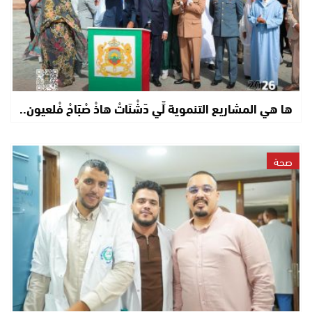
ها هي المشاريع التنموية لِّي دّشْنَاتْ هاذْ صْبَاحْ فْلعيون..
صحة