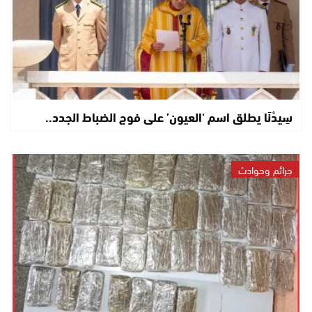
سِيدْنَا يطلق اسم ‘العيون’ على فوج الضباط الجدد..
جرائم وحوادث