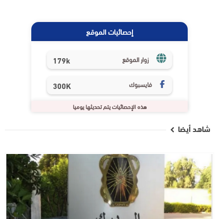
إحصائيات الموقع
179k
زوار الموقع
فايسبوك
300K
هذه الإحصائيات يتم تحديثها يوميا
شاهد أيضا
جهات