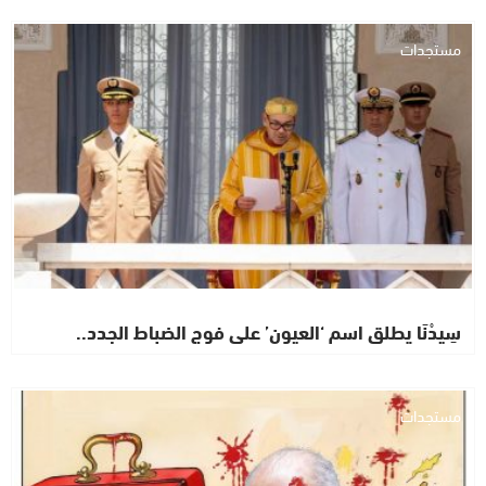
مستجدات
سِيدْنَا يطلق اسم ‘العيون’ على فوج الضباط الجدد..
مستجدات