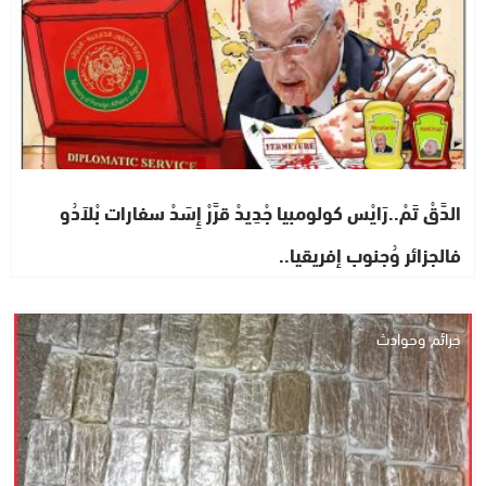
الدَّقْ تَمْ..رَايْس كولومبيا جْدِيدْ قرَّرْ إِسَدْ سفارات بْلاَدُو
فالجزائر وُجنوب إفريقيا..
جرائم وحوادث