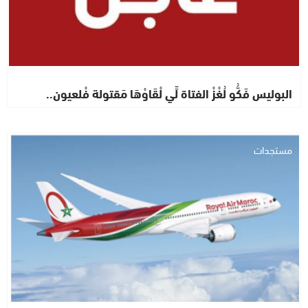
البوليس فَكُّو لُغْزْ الفتاة لِّي لْقَاوْهَا مَقتولة فْلعيون..
مستجدات