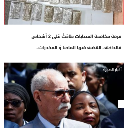
فرقة مكافحة العصابات طَاحْتْ عْلَى 2 أشخاص
فالداخلة..القضية فيها الماحيا وُ المخدرات..
أخبار الصحراء