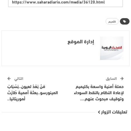
كلميم
إدارة الموقع
السابق
التالي
حملة أمنية واسعة بكليميم
مَنْ بَعْدْ لعيون..بَسْبَابْ
لإعادة النظام بالنقط السوداء
المينورسو..بعثة أممية طَارْتْ
وتوقيف مبحوث عنهم….
لْموريتانيا..
تعليقات الزوار