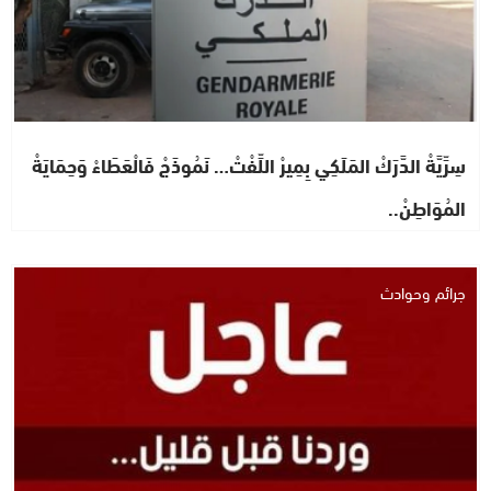
سِرِّيَّةْ الدَّرَكْ المَلَكِي بِمِيرْ اللِّفْتْ… نَمُوذَجْ فَالْعَطَاءْ وَحِمَايَةْ
المُوَاطِنْ..
جرائم وحوادث