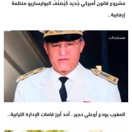
مشروع قانون أميركي جْديد كَيْصَنَّفْ البوليساريو منظمة
إرهابية..
مستجدات
المغرب يودع أوعلي حجير.. أحد أبرز قامات الإدارة الترابية..