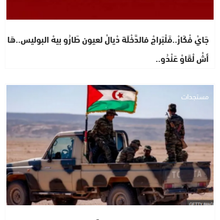
جَايْ فْكَارْ..فَلْبَراجْ فالدَّخْلَة دْيالْ لعيون طَارُو بيهْ البوليس..هَا
أشْ لْقَاوْ عَنْدُو..
مستجدات