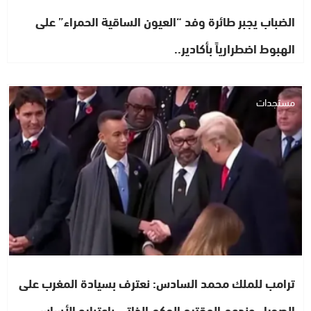
الضباب يجبر طائرة وفد “العيون الساقية الحمراء” على
الهبوط اضطرارياً بأكادير..
مستجدات
ترامب للملك محمد السادس: نعترف بسيادة المغرب على
الصحراء وندعم المقترح الحكم الذاتي باعتباره الأساس