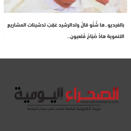
بالفيديو..ها شْنُو قالْ ولدالرشيد عَقِبَ تدشينات المشاريع
التنموية هاذْ صْبَاحْ فْلعيون..