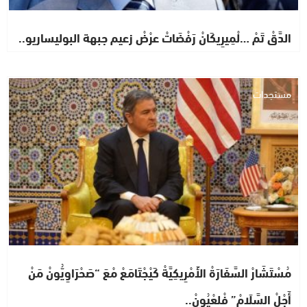
الدَّقْ تَمْ …لْمِيرِيكَانْ رَفْضَاتْ عرْضْ زعيم جبهة البوليساريو..
مستجدات
مُسْتَشَارْ السَّفَارَةْ الأَمْرِيكِيَّةْ كَيْجْتَامَعْ مْعَ “صَحْرَاوِيُّونْ مَنْ
أَجْلْ السَّلَامْ” فْلعْيُونْ..