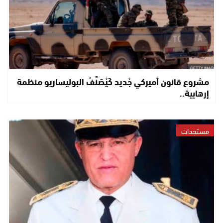
مشروع قانون أميركي جْديد كَيْصَنَّفْ البوليساريو منظمة
إرهابية..
مستجدات