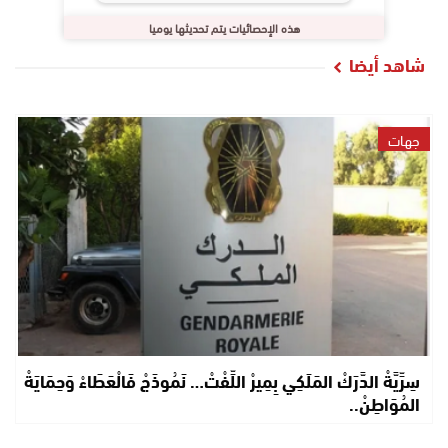
هذه الإحصائيات يتم تحديثها يوميا
شاهد أيضا
جهات
سِرِّيَّةْ الدَّرَكْ المَلَكِي بِمِيرْ اللِّفْتْ… نَمُوذَجْ فَالْعَطَاءْ وَحِمَايَةْ
المُوَاطِنْ..