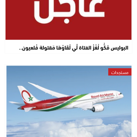
البوليس فَكُّو لُغْزْ الفتاة لِّي لْقَاوْهَا مَقتولة فْلعيون..
مستجدات