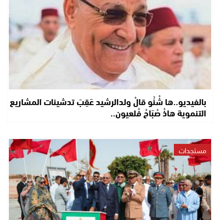
بالفيديو..ها شْنُو قالْ ولدالرشيد عَقِبَ تدشينات المشاريع
التنموية هاذْ صْبَاحْ فْلعيون..
مستجدات