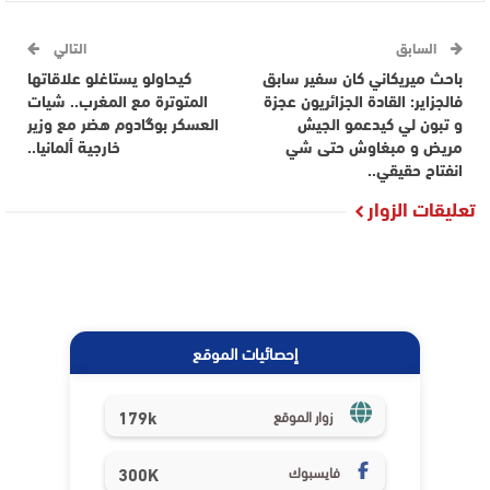
السابق
التالي
باحث ميريكاني كان سفير سابق
كيحاولو يستاغلو علاقاتها
فالجزاير: القادة الجزائريون عجزة
المتوترة مع المغرب.. شيات
و تبون لي كيدعمو الجيش
العسكر بوگادوم هضر مع وزير
مريض و مبغاوش حتى شي
خارجية ألمانيا..
انفتاح حقيقي..
تعليقات الزوار
إحصائيات الموقع
179k
زوار الموقع
فايسبوك
300K