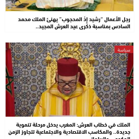
رجل الأعمال “رشيد إِدْ المحجوب” يهنئ الملك محمد
السادس بمناسبة ذكرى عيد العرش المجيد..
سياسة
الملك في خطاب العرش: المغرب يدخل مرحلة تنموية
جديدة.. والمكاسب الاقتصادية والاجتماعية تتجاوز الزمن
الحكومي والبرلماني..