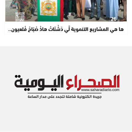
ها هي المشاريع التنموية لِّي دّشْنَاتْ هاذْ صْبَاحْ فْلعيون..