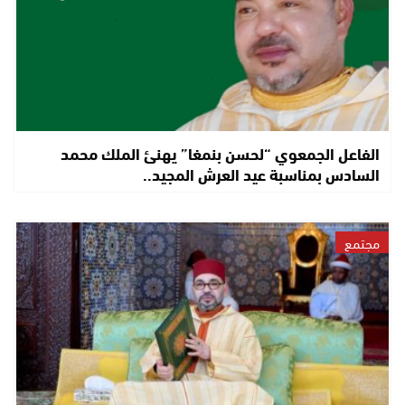
الفاعل الجمعوي “لحسن بنمغا” يهنئ الملك محمد
السادس بمناسبة عيد العرش المجيد..
مجتمع