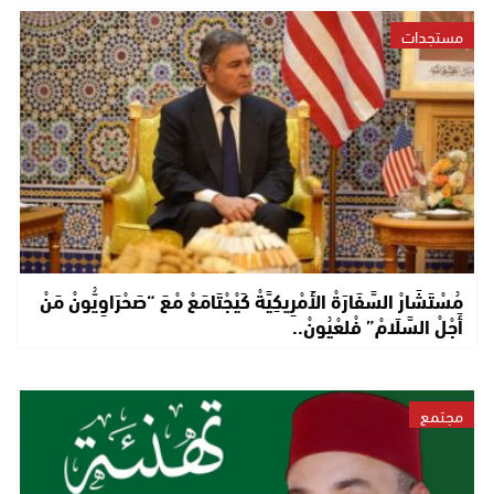
مستجدات
مُسْتَشَارْ السَّفَارَةْ الأَمْرِيكِيَّةْ كَيْجْتَامَعْ مْعَ “صَحْرَاوِيُّونْ مَنْ
أَجْلْ السَّلَامْ” فْلعْيُونْ..
مجتمع