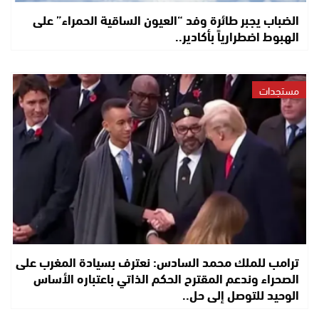
الضباب يجبر طائرة وفد “العيون الساقية الحمراء” على
الهبوط اضطرارياً بأكادير..
مستجدات
ترامب للملك محمد السادس: نعترف بسيادة المغرب على
الصحراء وندعم المقترح الحكم الذاتي باعتباره الأساس
الوحيد للتوصل إلى حل..