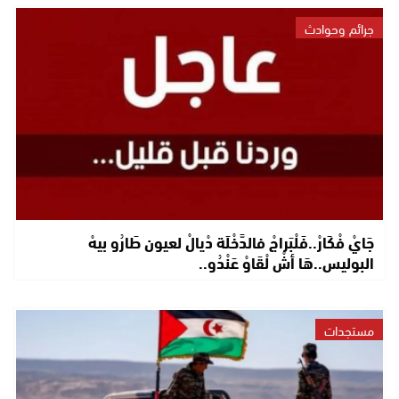
جرائم وحوادث
جَايْ فْكَارْ..فَلْبَراجْ فالدَّخْلَة دْيالْ لعيون طَارُو بيهْ
البوليس..هَا أشْ لْقَاوْ عَنْدُو..
مستجدات