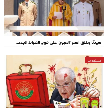
سِيدْنَا يطلق اسم ‘العيون’ على فوج الضباط الجدد..
مستجدات