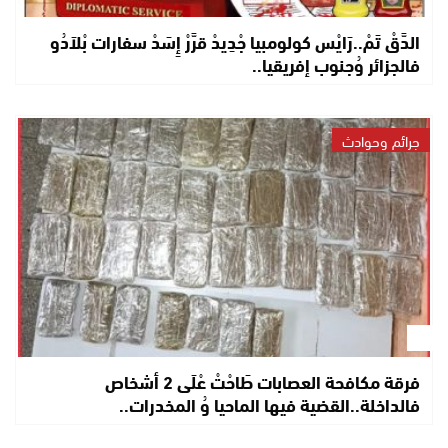
الدَّقْ تَمْ..رَايْس كولومبيا جْدِيدْ قرَّرْ إِسَدْ سفارات بْلاَدُو
فالجزائر وُجنوب إفريقيا..
جرائم وحوادث
فرقة مكافحة العصابات طَاحْتْ عْلَى 2 أشخاص
فالداخلة..القضية فيها الماحيا وُ المخدرات..