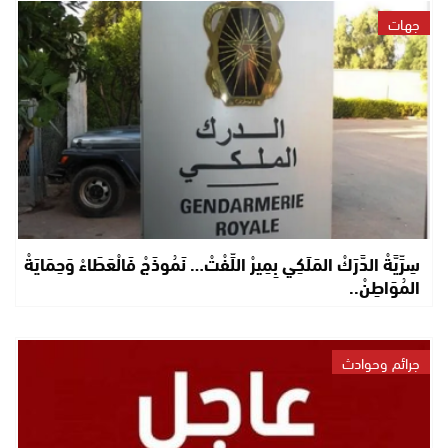
جهات
سِرِّيَّةْ الدَّرَكْ المَلَكِي بِمِيرْ اللِّفْتْ… نَمُوذَجْ فَالْعَطَاءْ وَحِمَايَةْ
المُوَاطِنْ..
جرائم وحوادث