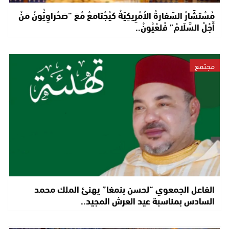
مُسْتَشَارْ السَّفَارَةْ الأَمْرِيكِيَّةْ كَيْجْتَامَعْ مْعَ “صَحْرَاوِيُّونْ مَنْ
أَجْلْ السَّلَامْ” فْلعْيُونْ..
مجتمع
الفاعل الجمعوي “لحسن بنمغا” يهنئ الملك محمد
السادس بمناسبة عيد العرش المجيد..