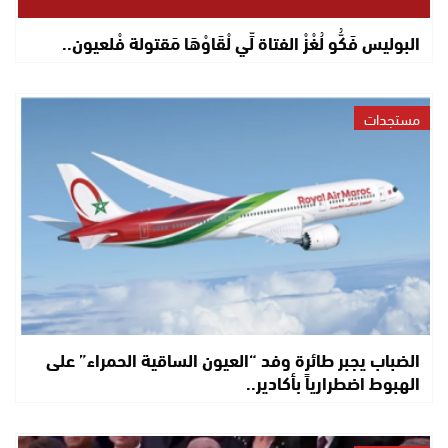
البوليس فَكُّو لُغْزْ الفتاة لِّي لْقَاوْهَا مَقتولة فْلعيون..
مستجدات
الضباب يجبر طائرة وفد “العيون الساقية الحمراء” على
الهبوط اضطرارياً بأكادير..