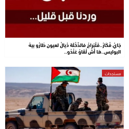
جَايْ فْكَارْ..فَلْبَراجْ فالدَّخْلَة دْيالْ لعيون طَارُو بيهْ
البوليس..هَا أشْ لْقَاوْ عَنْدُو..
مستجدات