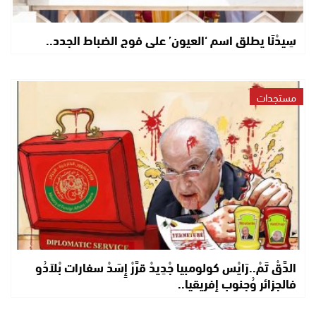
سِيدْنَا يطلق اسم ‘العيون’ على فوج الضباط الجدد..
مستجدات
الدَّقْ تَمْ..رَايْس كولومبيا جْدِيدْ قرَّرْ إِسَدْ سفارات بْلاَدُو
فالجزائر وُجنوب إفريقيا..