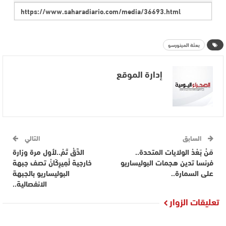
بعثة المينورسو
إدارة الموقع
السابق
التالي
مَنْ بَعْدْ الولايات المتحدة..
الدَّقْ تَمْ..لأول مرة وزارة
فرنسا تدين هجمات البوليساريو
خارجية لْمِيرِكَانْ تصف جبهة
على السمارة..
البوليساريو بالجبهة
الانفصالية..
تعليقات الزوار