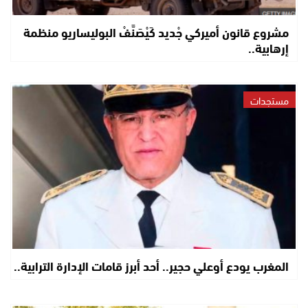
مشروع قانون أميركي جْديد كَيْصَنَّفْ البوليساريو منظمة
إرهابية..
مستجدات
المغرب يودع أوعلي حجير.. أحد أبرز قامات الإدارة الترابية..