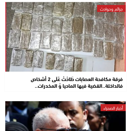
جرائم وحوادث
فرقة مكافحة العصابات طَاحْتْ عْلَى 2 أشخاص
فالداخلة..القضية فيها الماحيا وُ المخدرات..
أخبار الصحراء