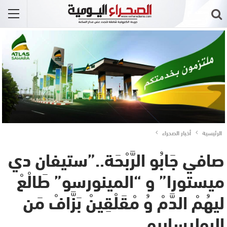
الرئيسية
أخبار الصحراء
صافي جَابُو الرَّبْحَة..”ستيفان دي
ميستورا” و “المينورسو” طَالْعْ
ليهُمْ الدَّمْ وُ مْقَلْقِينْ بَزَّافْ مَن
البوليساريو..