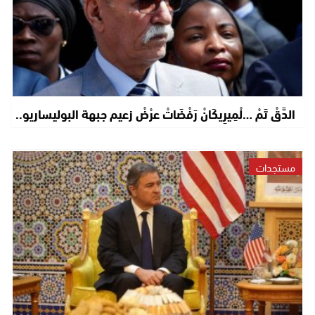
الدَّقْ تَمْ …لْمِيرِيكَانْ رَفْضَاتْ عرْضْ زعيم جبهة البوليساريو..
مستجدات