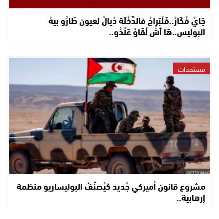
جَايْ فْكَارْ..فَلْبَراجْ فالدَّخْلَة دْيالْ لعيون طَارُو بيهْ
البوليس..هَا أشْ لْقَاوْ عَنْدُو..
مستجدات
مشروع قانون أميركي جْديد كَيْصَنَّفْ البوليساريو منظمة
إرهابية..