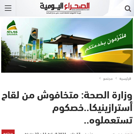
الرئيسية
مجتمع
وزارة الصحة: متخافوش من لقاح
أسترازينيكا..خصكوم
تستعملوه..
مجتمع
نشر في
17 مارس 2021 الساعة 11 و 27 دقيقة