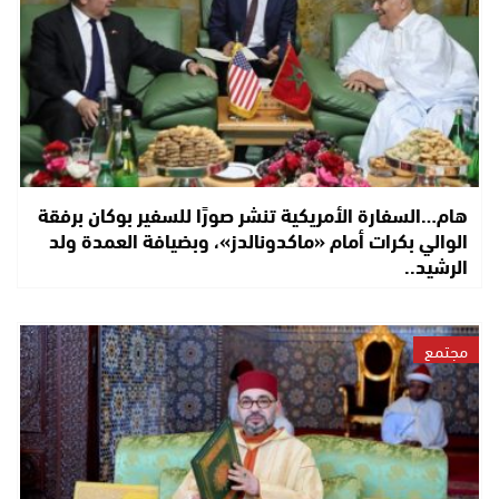
هام…السفارة الأمريكية تنشر صورًا للسفير بوكان برفقة
الوالي بكرات أمام «ماكدونالدز»، وبضيافة العمدة ولد
الرشيد..
مجتمع