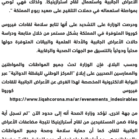
الأعراض الجانبية واستعمال لقاح أسترازينيكا. ولذلك فهي توصي
بمواصلة استعماله في حملات التلقيح على صعيد ربوع المملكة “.
وحرصت الوزارة على التشديد على أنها تتابع سلامة لقاحات فيروس
كورونا المتوفرة في المملكة بشكل مستمر من خلال متابعة ودراسة
حالات الأعراض الجانبية والأدلة العلمية والبيانات المتوفرة حولها
محلياً ودولياً بالتنسيق مع الجهات الصحية والرقابية.
وحسب البلاغ، فإن الوزارة تحث جميع المواطنات والمواطنين
والممارسين الصحيين على إبلاغ “المركز الوطني لليقظة الدوائية” عبر
البوابة الالكترونية المخصصة لهذا الغرض عن الأعراض الجانبية للقاحات
فيروس كورونا
https://www.liqahcorona.ma/ar/evenements_indesirables
من جهة اخرى، تؤكد وزارة الصحة أنه إلى حدود الآن “لم تسجل أية
وفاة ضمن المستفيدين من لقاح أسترازينيكا نتيجة مضاعفات الأعراض
الجانبية للقاح، كما أن حماية سلامة وصحة جميع المواطنات
والمواطنين هي من أولوياتها ولن تدخر أي جهد لتحقيق ذلك”، مضيفة