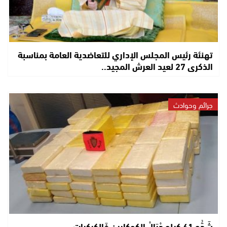
تهنئة رئيس المجلس الإداري للتعاضدية العامة بمناسبة
الذكرى 27 لعيد العرش المجيد..
جرائم وحوادث
شَدُّو 61 كيلو دْيَالْ الكوكايين فَالكركرات..