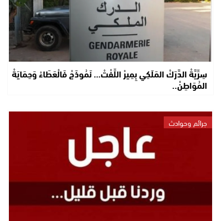
سِرِّيَّةْ الدَّرَكْ المَلَكِي بِمِيرْ اللِّفْتْ… نَمُوذَجْ فَالْعَطَاءْ وَحِمَايَةْ
المُوَاطِنْ..
جرائم وحوادث