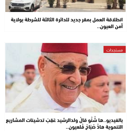
انطلاقة العمل بمقر جديد للدائرة الثالثة للشرطة بولاية
أمن العيون..
مستجدات
بالفيديو..ها شْنُو قالْ ولدالرشيد عَقِبَ تدشينات المشاريع
التنموية هاذْ صْبَاحْ فْلعيون..