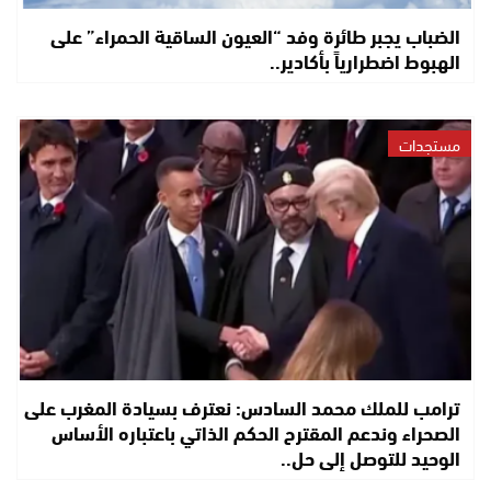
الضباب يجبر طائرة وفد “العيون الساقية الحمراء” على
الهبوط اضطرارياً بأكادير..
مستجدات
ترامب للملك محمد السادس: نعترف بسيادة المغرب على
الصحراء وندعم المقترح الحكم الذاتي باعتباره الأساس
الوحيد للتوصل إلى حل..