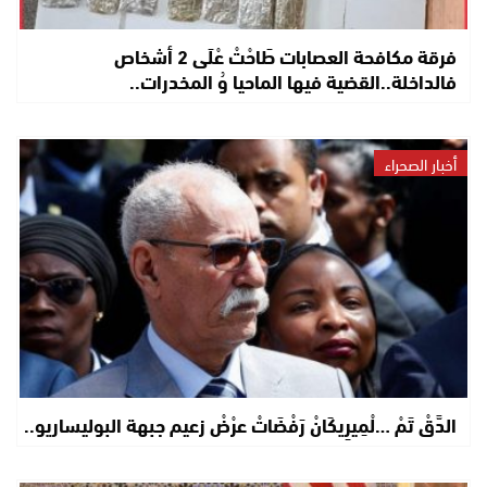
فرقة مكافحة العصابات طَاحْتْ عْلَى 2 أشخاص
فالداخلة..القضية فيها الماحيا وُ المخدرات..
أخبار الصحراء
الدَّقْ تَمْ …لْمِيرِيكَانْ رَفْضَاتْ عرْضْ زعيم جبهة البوليساريو..