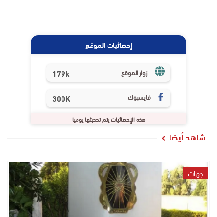
إحصائيات الموقع
179k
زوار الموقع
فايسبوك
300K
هذه الإحصائيات يتم تحديثها يوميا
شاهد أيضا
جهات