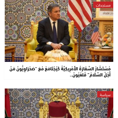
مستجدات
مُسْتَشَارْ السَّفَارَةْ الأَمْرِيكِيَّةْ كَيْجْتَامَعْ مْعَ “صَحْرَاوِيُّونْ مَنْ
أَجْلْ السَّلَامْ” فْلعْيُونْ..
سياسة