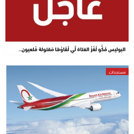
البوليس فَكُّو لُغْزْ الفتاة لِّي لْقَاوْهَا مَقتولة فْلعيون..
مستجدات