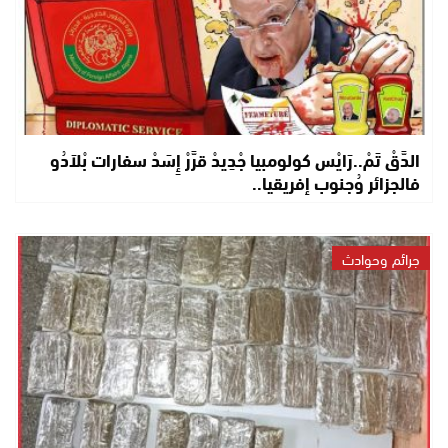
الدَّقْ تَمْ..رَايْس كولومبيا جْدِيدْ قرَّرْ إِسَدْ سفارات بْلاَدُو
فالجزائر وُجنوب إفريقيا..
جرائم وحوادث