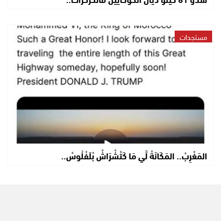
مستجدات
المَغْرِبْ.. المَكَانَةْ لِّي مَا كَتْشْرَاشْ بْلَفْلُوسْ..