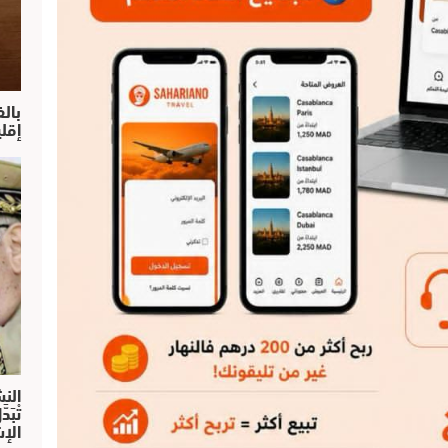
بال
إقل
النش
تْبَ
الإش