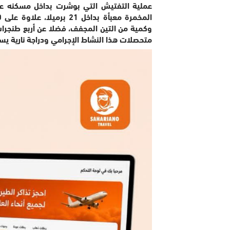
وكمية من التين المجفف، فضلا عن أربع طنجرا
متحصلات هذا النشاط الإجرامي ودراجة نارية يس