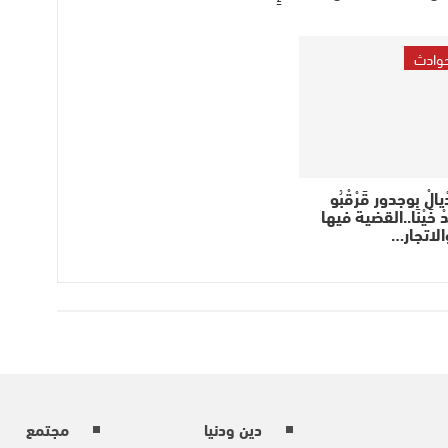
حوادث
دْيالْ بوجدور قَرْقْبُو
دْ خَيْنَا..القضية فيها
الاتجار…
دين ودنيا
مجتمع