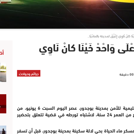
ا كانْ نَاوِي إغَرَّقْ لمدينة بالماحْيَا..
ى وَاحْدْ خَيْنَا كانْ نَاوِي
أخ
جرائم وحوادث
تمكنت فرقة الشرطة القضائية بالمنطقة الإقليمية للأمن بمدينة بوجدور، عصر اليوم السبت 6 يونيو، من
توقيف شخصٍ من ذوي السوابق القضائية يبلغ من العمر 24 سنة، لاشتباه تورطه في قضية تتعلق بتحضير
كر ماء الحياة بحي لالة سكينة بمدينة بوجدور، قبل أن تسفر