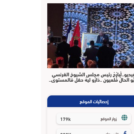
يديو..لْبارْحْ رئيس مجلس الشيوخ الفرنسي
بُو الحالْ فْلعيون ..دَارُو ليهْ حفل فالمستوى..
إحصائيات الموقع
179k
زوار الموقع
فايسبوك