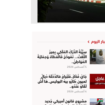
بار اليوم
سِرِّيَّةْ الدَّرَكْ المَلَكِي بِمِيرْ
اللِّفْتْ… نَمُوذَجْ فَالْعَطَاءْ وَحِمَايَةْ
المُوَاطِنْ..
5 أغسطس 2026
جَايْ فْكَارْ..فَلْبَراجْ فالدَّخْلَة دْيالْ
لعيون طَارُو بيهْ البوليس..هَا أشْ
لْقَاوْ عَنْدُو..
4 أغسطس 2026
مشروع قانون أميركي جْديد