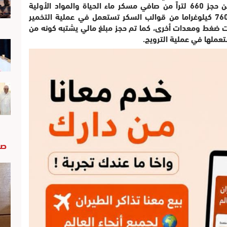
عملية التفتيش التي بوشرت بداخل مسكنه عن حجز 660 لتراً من صافي مسكر ماء الحياة والمواد الأولية
المخمرة معبأة بداخل 21 برميلا، علاوة على 760 كيلوغراما من قوالب السكر تستعمل في عملية التخمير
ت ضغط ومعدات أخرى، كما تم حجز مبلغ مالي يشتبه كونه من
تعملها في عملية الترويج.
صو