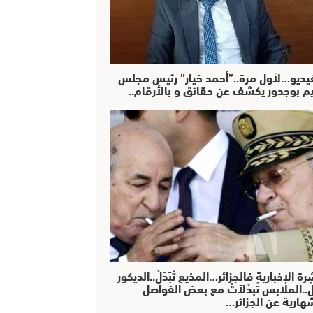
فيديو…لأول مرة..”أحمد خيار” رئيس مجلس
يم بوجدور يكشف عن حقائق و بالأرقام..
رة الإخبارية فالجزائر…المذيع تْبَدَّلْ..الديكور
دَّلْ..الملابس تْبدْلاَتْ مع بعض الفواصل
هارية عن الجزائر…