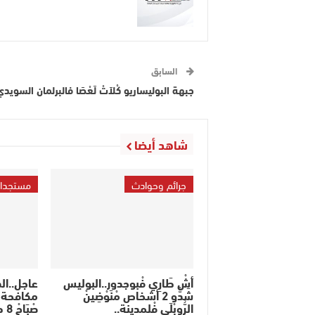
السابق
جبهة البوليساريو كْلاَتْ لَعْصَا فالبرلمان السويدي
شاهد أيضا
جرائم وحوادث
مستجدا
أشْ طَارِي فْبوجدور..البوليس
عاجل..ا
شَدُّو 2 أشخاص مْنَوْضِينْ
مكافحة ا
الرُّوبْلَى فْلمدينة..