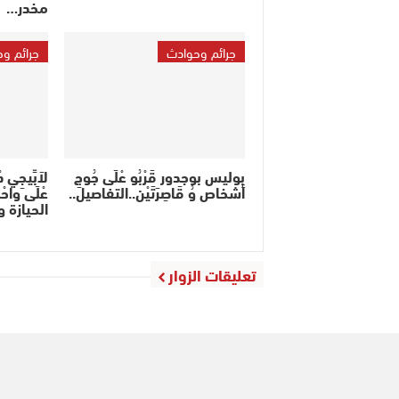
مخدر…
جرائم وحوادث
جرائم و
بوليس بوجدور قَرْبُو عْلَى جُوجِ
لاَبِّيجِي 
أشخاص وُ قَاصِرَتَيْن..التفاصيل..
عْلَى واحْ
الحيازة و
تعليقات الزوار