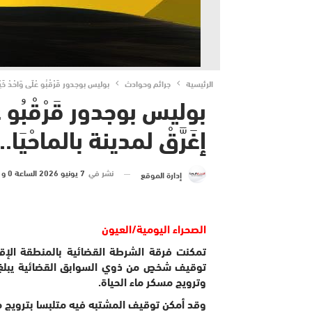
الرئيسية
جرائم وحوادث
بوليس بوجدور قَرْقْبُو عْلَى وَاحْدْ خَيْنَ
بوليس بوجدور قَرْقْبُو عْلَ
إغَرَّقْ لمدينة بالماحْيَا..
نشر في
7 يونيو 2026 الساعة 0 و 00 دقيقة
إدارة الموقع
الصحراء اليومية/العيون
وترويج مسكر ماء الحياة.
وقد أمكن توقيف المشتبه فيه متلبسا بترويج مس