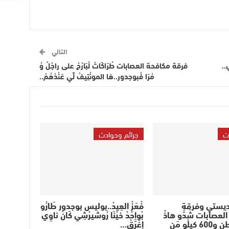
التالي
..
فرقة مكافحة العصابات طْرَاكَاتْ لْبَارْحْ على راجْلْ وُ
مْرَا فْبوجدور..هَا المونْتِيفْ لِّي عَنْدْهُمْ..
ت
جرائم وحوادث
لديستي وفرقة
فْعَزْ العِيدْ..بوليس بوجدور طَارُو
لعصابات شَدُّو هاذْ
بْواحْدْ خيْنَا رُوشيرْشِي كَانْ ناوِي
صْبَاحْ 8 طن و600 كيلُو مَن
إِغَرَّقْ…