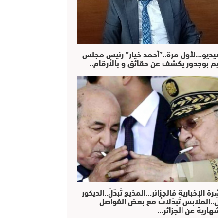
فيديو…لأول مرة..”أحمد خيار” رئيس مجلس
يم بوجدور يكشف عن حقائق و بالأرقام..
رة الإخبارية فالجزائر…المذيع تْبَدَّلْ..الديكور
دَّلْ..الملابس تْبدْلاَتْ مع بعض الفواصل
هارية عن الجزائر…