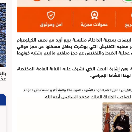
يشات بمدينة الداخلة، متلبسة ببيع أزيد من نصف الكيلوغرام
ر عملية التفتيش التي بوشرت بداخل مسكنها عن حجز حوالي
عملية الضبط والتفتيش عن حجز مبلغين ماليين يشتبه كونهما
رهن إشارة البحث الذي تشرف عليه النيابة العامة المختصة،
بالف
هذا النشاط الإجرامي.
عَجْ