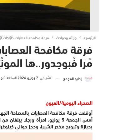
الرئيسية
جرائم وحوادث
فرقة مكافحة العصابات طْرَاكَاتْ لْبَارْحْ
فرقة مكافحة العصابات طْرَ
مْرَا فْبوجدور..هَا المونْتِ
نشر في
7 يونيو 2026 الساعة 0 و 05 دقيقة
إدارة الموقع
الصحراء اليومية/العيون
أوقفت فرقة مكافحة العصابات بالمصلحة الجهوية
بحيازة وترويج مخدر الشيرا، وحجز حوالي كيلوغرا