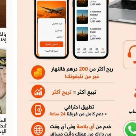
بال
إقل
النش
تْبَ
الإش