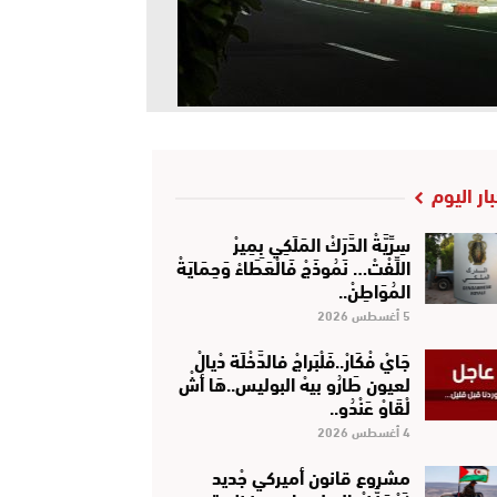
بار اليوم
سِرِّيَّةْ الدَّرَكْ المَلَكِي بِمِيرْ
اللِّفْتْ… نَمُوذَجْ فَالْعَطَاءْ وَحِمَايَةْ
المُوَاطِنْ..
5 أغسطس 2026
جَايْ فْكَارْ..فَلْبَراجْ فالدَّخْلَة دْيالْ
لعيون طَارُو بيهْ البوليس..هَا أشْ
لْقَاوْ عَنْدُو..
4 أغسطس 2026
مشروع قانون أميركي جْديد