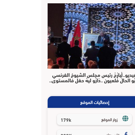
يديو..لْبارْحْ رئيس مجلس الشيوخ الفرنسي
بُو الحالْ فْلعيون ..دَارُو ليهْ حفل فالمستوى..
إحصائيات الموقع
179k
زوار الموقع
فايسبوك