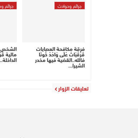
جرائم وحوادث
جرائم و
فرقة مكافحة العصابات
الشخص لِّي
قَرْقْبَاتْ عْلَى وَاحْدْ خُونَا
مالية قَرْ
فالله..القضية فيها مخدر
الداخلة..
الشيرا…
تعليقات الزوار