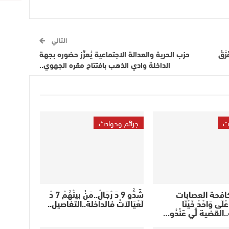
التالي
َّقْ
حزب الحرية والعدالة الاجتماعية يُعزِّز حضوره بجهة
الداخلة وادي الذهب بافتتاح مقره الجهوي..
ت
جرائم وحوادث
افحة العصابات
شَدُّو 9 دَ رْجَالْ..مَنْ بينْهُمْ 7 دْ
ْلَى وَاحْدْ خَيْنَا
لَعْيَالاَتْ فالداخلة..التفاصيل..
.القضية لِّي عَنْدُو…