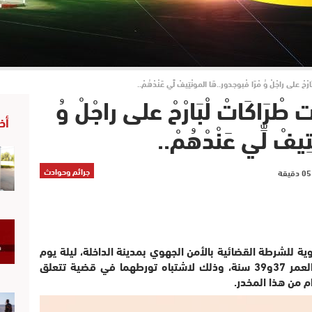
 على راجْلْ وُ مْرَا فْبوجدور..هَا المونْتِيفْ لِّي عَنْدْهُمْ..
اكَاتْ لْبَارْحْ على راجْلْ وُ
أخ
يفْ لِّي عَنْدْهُمْ..
جرائم وحوادث
 للشرطة القضائية بالأمن الجهوي بمدينة الداخلة، ليلة يوم
أمس الجمعة 5 يونيو، امرأة ورجلا يبلغان من العمر 37و39 سنة، وذلك لاشتباه تورطهما في قضية تتعلق
م من هذا المخدر.