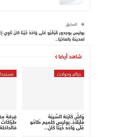
السابق
بوليس بوجدور قَرْقْبُو عْلَى وَاحْدْ خَيْنَا كانْ نَاوِي إغَر
لمدينة بالماحْيَا..
شاهد أيضا
جرائم وحوادث
مستجدا
وَاشْ كَايْنة السِّيبَة
فرقة مك
فْلَبْلاَدْ..بوليس كلميم طَاحُو
طْرَاكَاتْ ع
عْلَى وَاحْدْ خَيْنَا كَانْ…
فالداخلة.