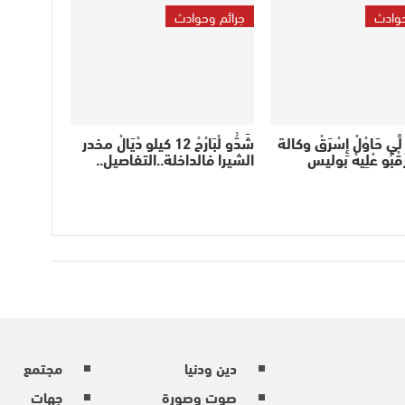
حوادث
جرائم وحوادث
 حَاوْلْ إِسْرَقْ وكالة
شَدُّو لْبَارْحْ 12 كيلو دْيَالْ مخدر
قْبُو عْلِيهْ بوليس
الشيرا فالداخلة..التفاصيل..
دين ودنيا
مجتمع
صوت وصورة
جهات