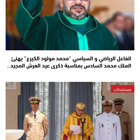
الفاعل الرياضي و السياسي “محمد مولود الكيرع” يهنئ
الملك محمد السادس بمناسبة ذكرى عيد العرش المجيد..
مستجدات