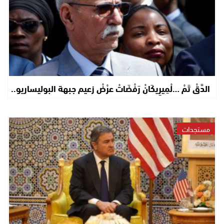
الدَّقْ تَمْ …لْمِيرِيكَانْ رَفْضَاتْ عرْضْ زعيم جبهة البوليساريو..
مستجدات