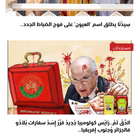
سِيدْنَا يطلق اسم ‘العيون’ على فوج الضباط الجدد..
مستجدات
الدَّقْ تَمْ..رَايْس كولومبيا جْدِيدْ قرَّرْ إِسَدْ سفارات بْلاَدُو
فالجزائر وُجنوب إفريقيا..