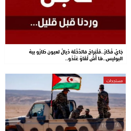
جَايْ فْكَارْ..فَلْبَراجْ فالدَّخْلَة دْيالْ لعيون طَارُو بيهْ
البوليس..هَا أشْ لْقَاوْ عَنْدُو..
مستجدات