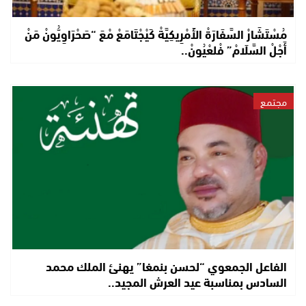
مُسْتَشَارْ السَّفَارَةْ الأَمْرِيكِيَّةْ كَيْجْتَامَعْ مْعَ “صَحْرَاوِيُّونْ مَنْ
أَجْلْ السَّلَامْ” فْلعْيُونْ..
مجتمع
الفاعل الجمعوي “لحسن بنمغا” يهنئ الملك محمد
السادس بمناسبة عيد العرش المجيد..