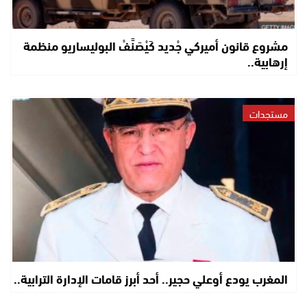
مشروع قانون أميركي جْديد كَيْصَنَّفْ البوليساريو منظمة
إرهابية..
مستجدات
المغرب يودع أوعلي حجير.. أحد أبرز قامات الإدارة الترابية..