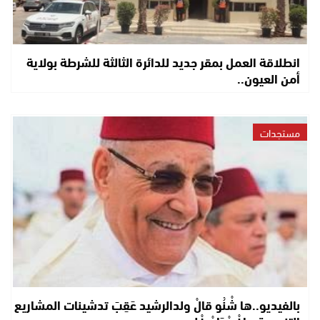
انطلاقة العمل بمقر جديد للدائرة الثالثة للشرطة بولاية
أمن العيون..
مستجدات
بالفيديو..ها شْنُو قالْ ولدالرشيد عَقِبَ تدشينات المشاريع