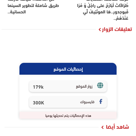
طْرَاكَاتْ لْبَارْحْ على راجْلْ وُ مْرَا
طريق شاملة لتطوير السينما
فْبوجدور..هَا المونْتِيفْ لِّي
الحسانية..
عَنْدْهُمْ..
تعليقات الزوار
إحصائيات الموقع
179k
زوار الموقع
فايسبوك
300K
هذه الإحصائيات يتم تحديثها يوميا
شاهد أيضا