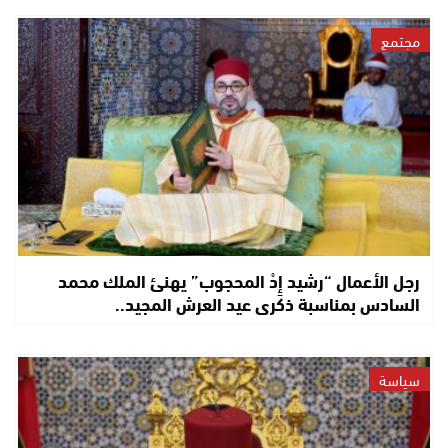
مجتمع
رجل الأعمال “رشيد إِدْ المحجوب” يهنئ الملك محمد
السادس بمناسبة ذكرى عيد العرش المجيد..
سياسة