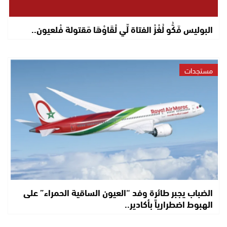
البوليس فَكُّو لُغْزْ الفتاة لِّي لْقَاوْهَا مَقتولة فْلعيون..
مستجدات
الضباب يجبر طائرة وفد “العيون الساقية الحمراء” على
الهبوط اضطرارياً بأكادير..