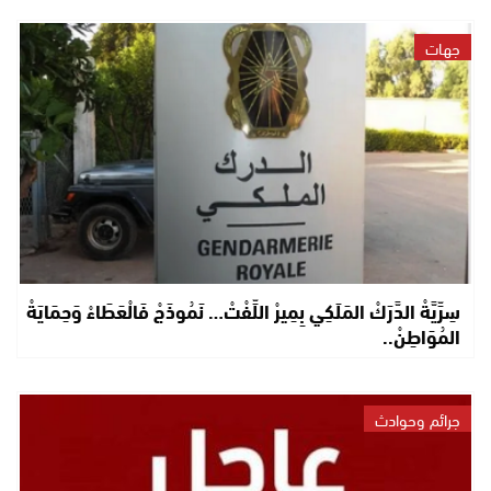
جهات
سِرِّيَّةْ الدَّرَكْ المَلَكِي بِمِيرْ اللِّفْتْ… نَمُوذَجْ فَالْعَطَاءْ وَحِمَايَةْ
المُوَاطِنْ..
جرائم وحوادث