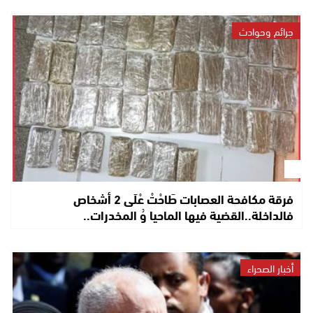
جرائم وحوادث
فرقة مكافحة العصابات طَاحْتْ عْلَى 2 أشخاص
فالداخلة..القضية فيها الماحيا وُ المخدرات..
أخبار الصحراء