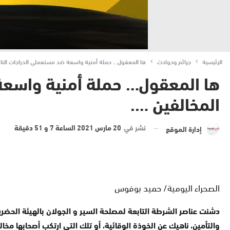
الرئيسية
جرائم وحوادث
ها المعقول… حملة أمنية واسعة ضد مستعملي الدراجات النار
ها المعقول… حملة أمنية واسعة 
المخالفين ….
نشر في
20 مارس 2021 الساعة 7 و 51 دقيقة
إدارة الموقع
الصحراء اليومية/ حميد بوفوس
دشنت عناصر الشرطة التابعة لمصلحة السير و الجولان بالهيئة الحضري
والتأمين، ناهيك عن الخوذة الوقائية، أو تلك التي ارتكب أصحابها مخال