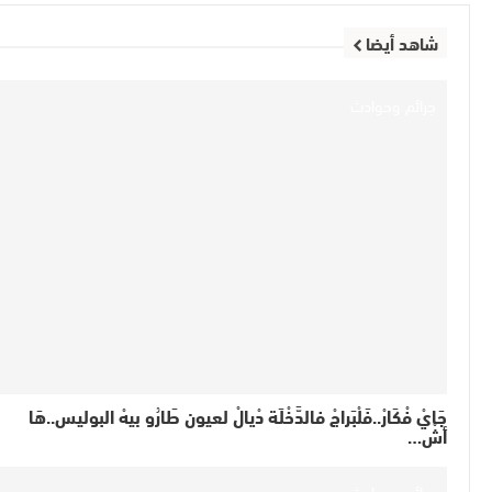
شاهد أيضا
جرائم وحوادث
جَايْ فْكَارْ..فَلْبَراجْ فالدَّخْلَة دْيالْ لعيون طَارُو بيهْ البوليس..هَا
أشْ…
جرائم وحوادث