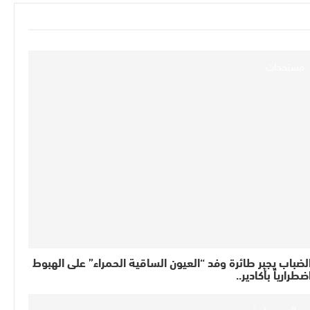
مستجدات
لضباب يجبر طائرة وفد “العيون الساقية الحمراء” على الهبوط
ضطرارياً بأكادير..
جرائم وحوادث