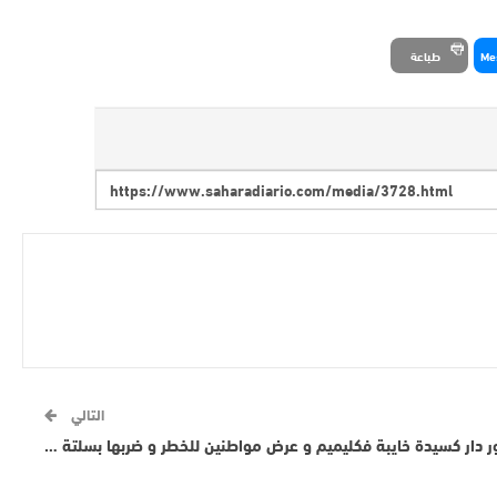
Me
طباعة
التالي
ور دار كسيدة خايبة فكليميم و عرض مواطنين للخطر و ضربها بسلتة …