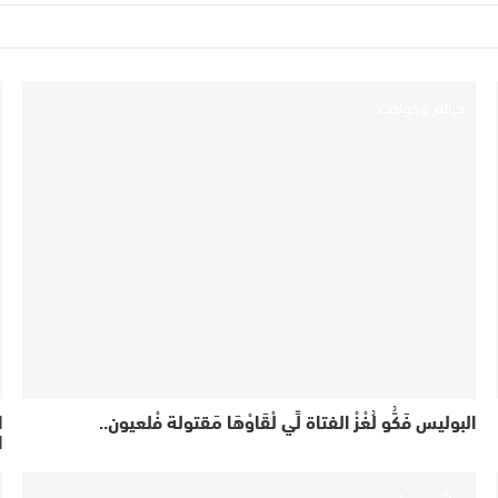
جرائم وحوادث
البوليس فَكُّو لُغْزْ الفتاة لِّي لْقَاوْهَا مَقتولة فْلعيون..
ا
ا
جرائم وحوادث