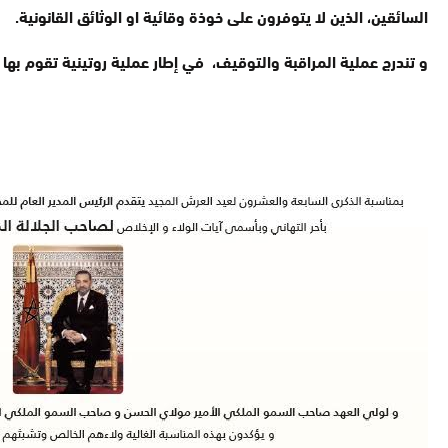
السائقين، الذين لا يتوفرون على خوذة وقائية او الوثائق القانونية.
و تندرج عملية المراقبة والتوقيف، في إطار عملية روتينية تقوم بها ا