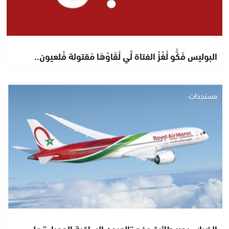
البوليس فَكُّو لُغْزْ الفتاة لِّي لْقَاوْهَا مَقتولة فْلعيون..
مستجدات
الضباب يجبر طائرة وفد “العيون الساقية الحمراء” على