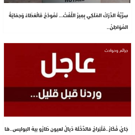
سِرِّيَّةْ الدَّرَكْ المَلَكِي بِمِيرْ اللِّفْتْ… نَمُوذَجْ فَالْعَطَاءْ وَحِمَايَةْ
المُوَاطِنْ..
جرائم وحوادث
جَايْ فْكَارْ..فَلْبَراجْ فالدَّخْلَة دْيالْ لعيون طَارُو بيهْ البوليس..هَا