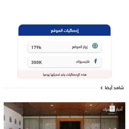
إحصائيات الموقع
179k
زوار الموقع
فايسبوك
300K
هذه الإحصائيات يتم تحديثها يوميا
شاهد أيضا
أخبار الصحراء