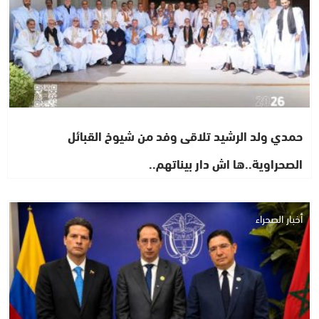
حمدي ولد الرشيد تلاقى وفد من شيوخ القبائل
الصحراوية..ها اش دار بيناتهم..
أخبار الصحراء