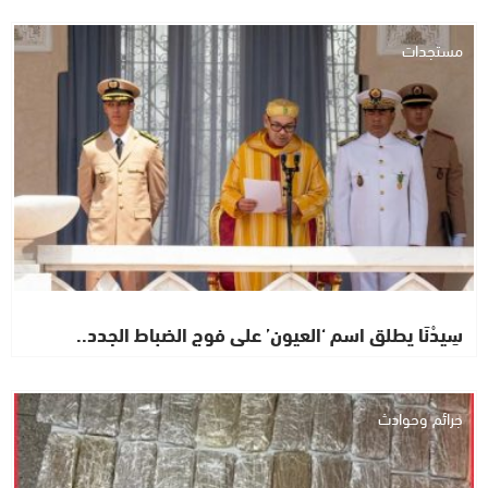
مستجدات
سِيدْنَا يطلق اسم ‘العيون’ على فوج الضباط الجدد..
جرائم وحوادث