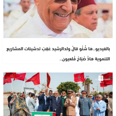
بالفيديو..ها شْنُو قالْ ولدالرشيد عَقِبَ تدشينات المشاريع
التنموية هاذْ صْبَاحْ فْلعيون..
مستجدات