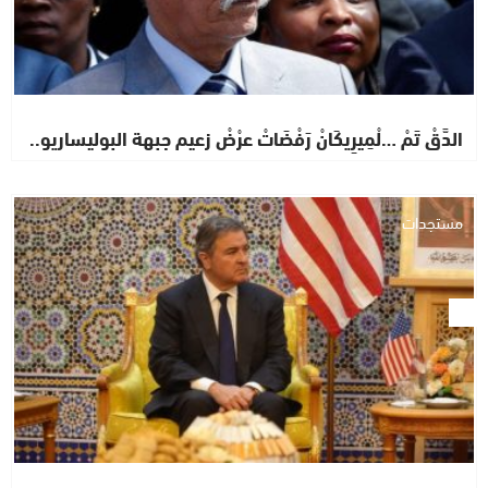
الدَّقْ تَمْ …لْمِيرِيكَانْ رَفْضَاتْ عرْضْ زعيم جبهة البوليساريو..
مستجدات