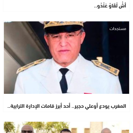
أشْ لْقَاوْ عَنْدُو..
مستجدات
المغرب يودع أوعلي حجير.. أحد أبرز قامات الإدارة الترابية..
مستجدات