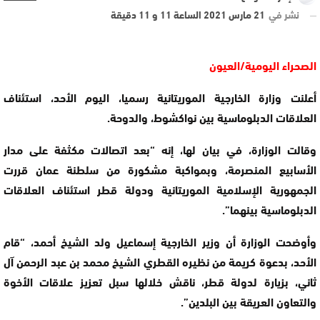
نشر في
21 مارس 2021 الساعة 11 و 11 دقيقة
الصحراء اليومية/العيون
أعلنت وزارة الخارجية الموريتانية رسميا، اليوم الأحد، استئناف
العلاقات الدبلوماسية بين نواكشوط، والدوحة.
وقالت الوزارة، في بيان لها، إنه “بعد اتصالات مكثفة على مدار
الأسابيع المنصرمة، وبمواكبة مشكورة من سلطنة عمان قررت
الجمهورية الإسلامية الموريتانية ودولة قطر استئناف العلاقات
الدبلوماسية بينهما”.
وأوضحت الوزارة أن وزير الخارجية إسماعيل ولد الشيخ أحمد، “قام
الأحد، بدعوة كريمة من نظيره القطري الشيخ محمد بن عبد الرحمن آل
ثاني، بزيارة لدولة قطر، ناقش خلالها سبل تعزيز علاقات الأخوة
والتعاون العريقة بين البلدين”.