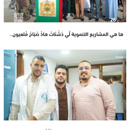
ها هي المشاريع التنموية لِّي دّشْنَاتْ هاذْ صْبَاحْ فْلعيون..
صحة