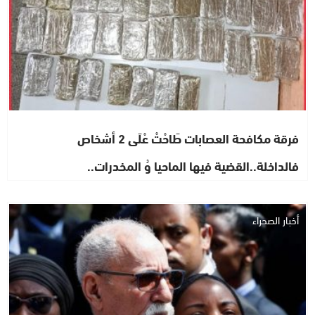
فرقة مكافحة العصابات طَاحْتْ عْلَى 2 أشخاص
فالداخلة..القضية فيها الماحيا وُ المخدرات..
أخبار الصحراء