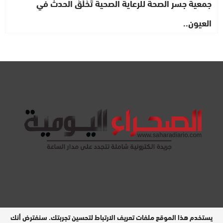
جمعية جسر الصحة للرعاية الصحية تَخْلُقُ الحدث في
العيون..
يستخدم هذا الموقع ملفات تعريف الارتباط لتحسين تجربتك. سنفترض أنك