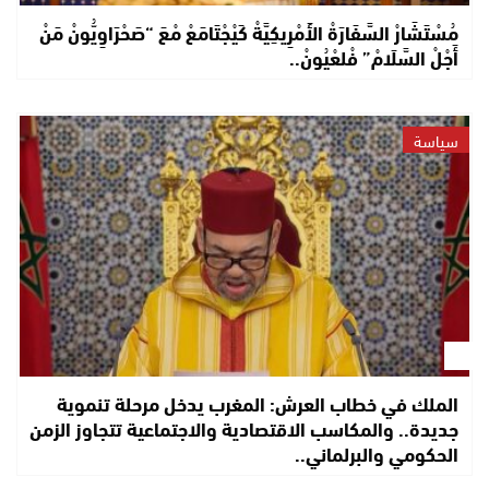
مُسْتَشَارْ السَّفَارَةْ الأَمْرِيكِيَّةْ كَيْجْتَامَعْ مْعَ “صَحْرَاوِيُّونْ مَنْ
أَجْلْ السَّلَامْ” فْلعْيُونْ..
سياسة
الملك في خطاب العرش: المغرب يدخل مرحلة تنموية
جديدة.. والمكاسب الاقتصادية والاجتماعية تتجاوز الزمن
الحكومي والبرلماني..