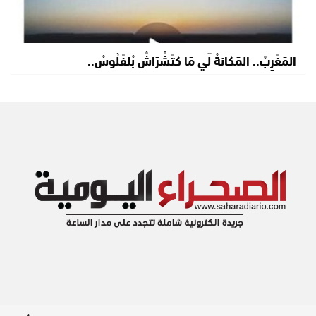
المَغْرِبْ.. المَكَانَةْ لِّي مَا كَتْشْرَاشْ بْلَفْلُوسْ..