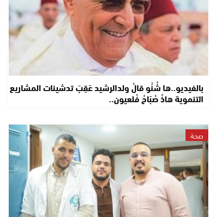
بالفيديو..ها شْنُو قالْ ولدالرشيد عَقِبَ تدشينات المشاريع
التنموية هاذْ صْبَاحْ فْلعيون..
صحة