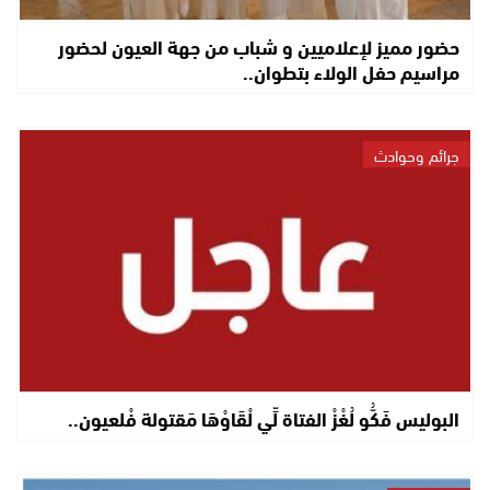
حضور مميز لإعلاميين و شباب من جهة العيون لحضور
مراسيم حفل الولاء بتطوان..
جرائم وحوادث
البوليس فَكُّو لُغْزْ الفتاة لِّي لْقَاوْهَا مَقتولة فْلعيون..