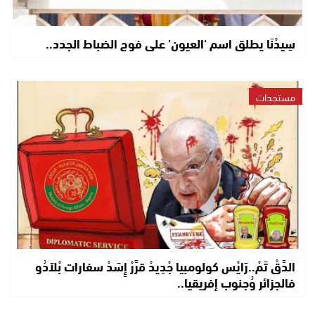
سِيدْنَا يطلق اسم ‘العيون’ على فوج الضباط الجدد..
مستجدات
الدَّقْ تَمْ..رَايْس كولومبيا جْدِيدْ قرَّرْ إِسَدْ سفارات بْلاَدُو
فالجزائر وُجنوب إفريقيا..