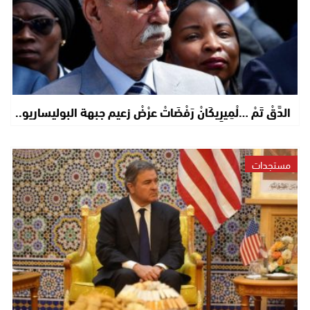
الدَّقْ تَمْ …لْمِيرِيكَانْ رَفْضَاتْ عرْضْ زعيم جبهة البوليساريو..
مستجدات