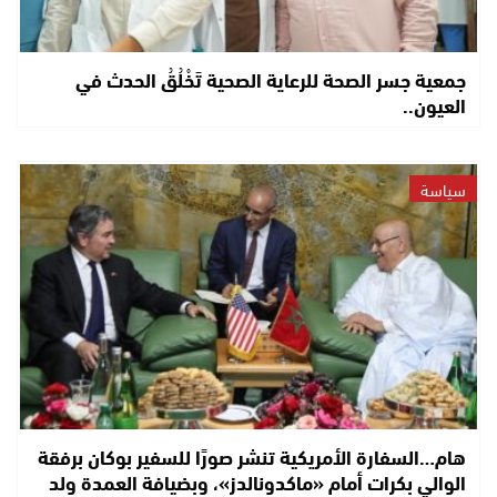
جمعية جسر الصحة للرعاية الصحية تَخْلُقُ الحدث في
العيون..
سياسة
هام…السفارة الأمريكية تنشر صورًا للسفير بوكان برفقة
الوالي بكرات أمام «ماكدونالدز»، وبضيافة العمدة ولد