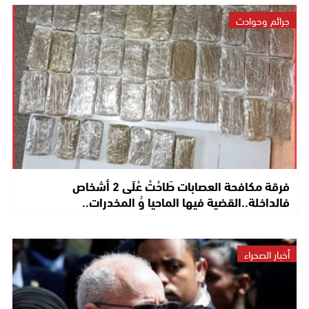
جرائم وحوادث
فرقة مكافحة العصابات طَاحْتْ عْلَى 2 أشخاص
فالداخلة..القضية فيها الماحيا وُ المخدرات..
أخبار الصحراء