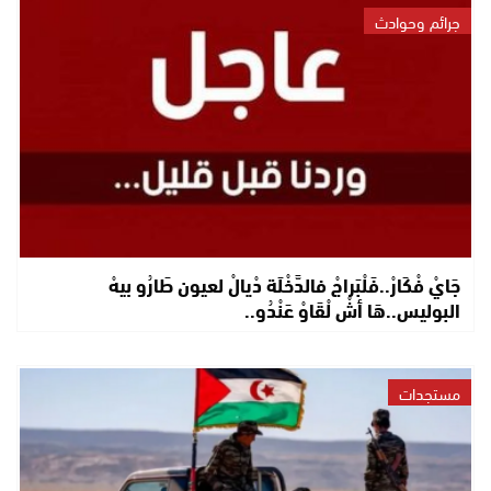
جرائم وحوادث
جَايْ فْكَارْ..فَلْبَراجْ فالدَّخْلَة دْيالْ لعيون طَارُو بيهْ
البوليس..هَا أشْ لْقَاوْ عَنْدُو..
مستجدات