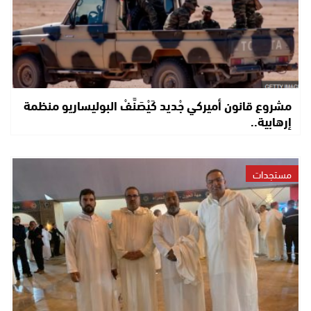
مشروع قانون أميركي جْديد كَيْصَنَّفْ البوليساريو منظمة
إرهابية..
مستجدات