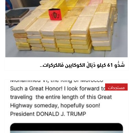
شَدُّو 61 كيلو دْيَالْ الكوكايين فَالكركرات..
مستجدات