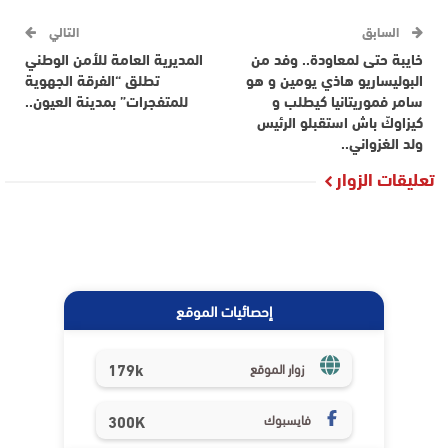
السابق
التالي
خايبة حتى لمعاودة.. وفد من
المديرية العامة للأمن الوطني
البوليساريو هاذي يومين و هو
تطلق “الفرقة الجهوية
سامر فموريتانيا كيطلب و
للمتفجرات” بمدينة العيون..
كيزاوكّ باش استقبلو الرئيس
ولد الغزواني..
تعليقات الزوار
إحصائيات الموقع
179k
زوار الموقع
فايسبوك
300K