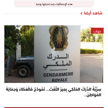
هذه الإحصائيات يتم تحديثها يوميا
شاهد أيضا
جهات
سِرِّيَّةْ الدَّرَكْ المَلَكِي بِمِيرْ اللِّفْتْ… نَمُوذَجْ فَالْعَطَاءْ وَحِمَايَةْ
المُوَاطِنْ..