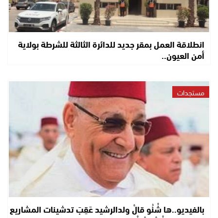
انطلاقة العمل بمقر جديد للدائرة الثالثة للشرطة بولاية
أمن العيون..
مستجدات
بالفيديو..ها شْنُو قالْ ولدالرشيد عَقِبَ تدشينات المشاريع