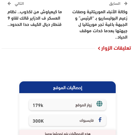
السابق
التالي
وكالة الأنباء الموريتانية وصفات
ما كيعياوش من لكذوب.. نظام
زعيم البوليساريو بـ “الرئيس” و
العسكر ف الدزاير قالك لقاو 9
الجبهة باغية تجر موريتانيا ل
قنطار ديال الكيف حدا الحدود..
جيهتها بعدما خدات موقف
الحياد..
تعليقات الزوار
إحصائيات الموقع
179k
زوار الموقع
فايسبوك
300K
هذه الإحصائيات يتم تحديثها يوميا