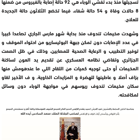
تسجيلها منذ بدء تفشي الوباء هي 92 حالة إصابة بالفيروس من ضمنها
8 حالات وفاة و 54 حالة شفاء، فيما تخضع الثلاثون حالة الجديدة
للعلاج.
وشهدت مخيمات تندوف منذ بداية شهر مارس الجاري تصاعدا كبيرا
في عدد الإصابات دون تمكن جبهة البوليساريو من احتواء الموقف و
توفير التطبيب و الرعاية الصحية للمصابين، وذلك في ظل الصمت
الجزائري وتغاضي نظامه العسكري عن تقديم يد العون لساكنة
المخيمات أو حتى توجيه كميات من اللقاح اللي ما عندهومش منها
بزاف أصلا و عاطينها للهضرة و المزايدات الخاوية، و ف الأخير لقاو
سكان مخيمات تندوف ريوسهم في مواجهة الوباء دون وسائل
لمكافحته.