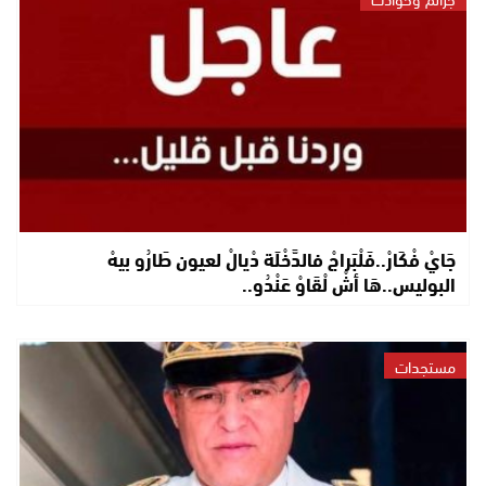
جَايْ فْكَارْ..فَلْبَراجْ فالدَّخْلَة دْيالْ لعيون طَارُو بيهْ
البوليس..هَا أشْ لْقَاوْ عَنْدُو..
مستجدات