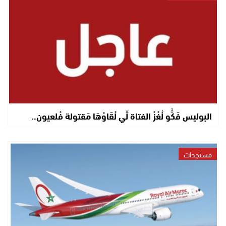
البوليس فَكُّو لُغْزْ الفتاة لِّي لْقَاوْهَا مَقتولة فْلعيون..
مستجدات