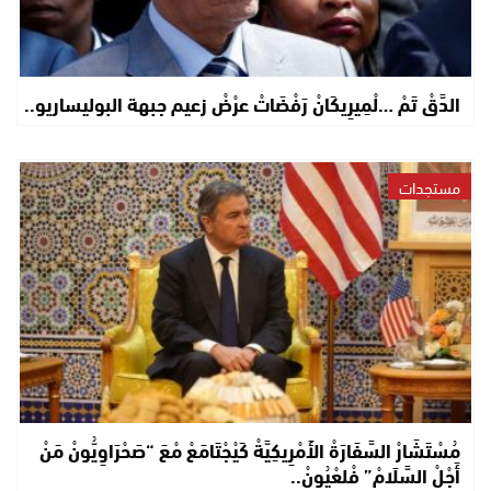
الدَّقْ تَمْ …لْمِيرِيكَانْ رَفْضَاتْ عرْضْ زعيم جبهة البوليساريو..
مستجدات
مُسْتَشَارْ السَّفَارَةْ الأَمْرِيكِيَّةْ كَيْجْتَامَعْ مْعَ “صَحْرَاوِيُّونْ مَنْ
أَجْلْ السَّلَامْ” فْلعْيُونْ..