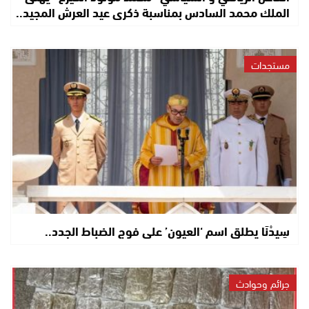
الملك محمد السادس بمناسبة ذكرى عيد العرش المجيد..
مستجدات
سِيدْنَا يطلق اسم ‘العيون’ على فوج الضباط الجدد..
جرائم وحوادث