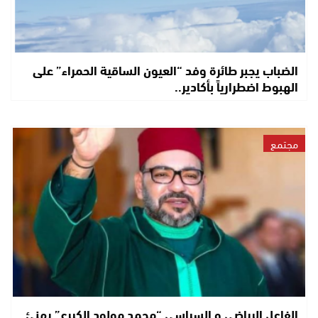
الضباب يجبر طائرة وفد “العيون الساقية الحمراء” على
الهبوط اضطرارياً بأكادير..
مجتمع
الفاعل الرياضي و السياسي “محمد مولود الكيرع” يهنئ