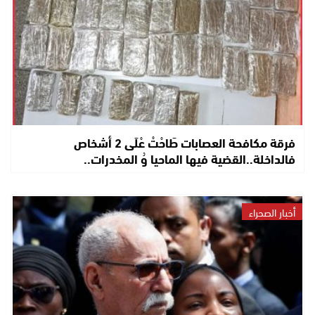
فرقة مكافحة العصابات طَاحْتْ عْلَى 2 أشخاص
فالداخلة..القضية فيها الماحيا وُ المخدرات..
أخبار الصحراء