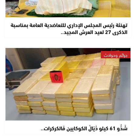
تهنئة رئيس المجلس الإداري للتعاضدية العامة بمناسبة
الذكرى 27 لعيد العرش المجيد..
جرائم وحوادث
شَدُّو 61 كيلو دْيَالْ الكوكايين فَالكركرات..