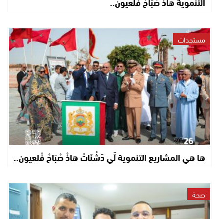
التنموية هاذْ صْبَاحْ فْلعيون..
مستجدات
ها هي المشاريع التنموية لِّي دّشْنَاتْ هاذْ صْبَاحْ فْلعيون..
صحة