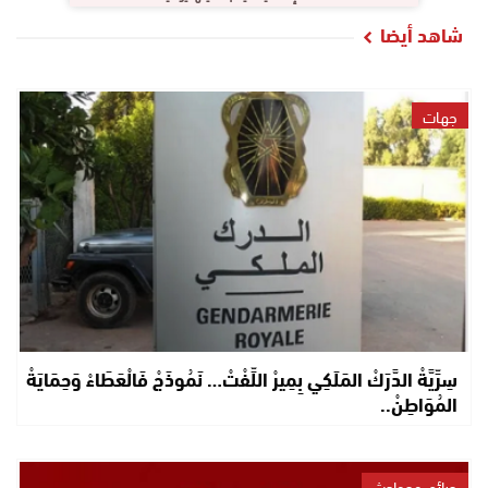
شاهد أيضا
جهات
سِرِّيَّةْ الدَّرَكْ المَلَكِي بِمِيرْ اللِّفْتْ… نَمُوذَجْ فَالْعَطَاءْ وَحِمَايَةْ
المُوَاطِنْ..
جرائم وحوادث