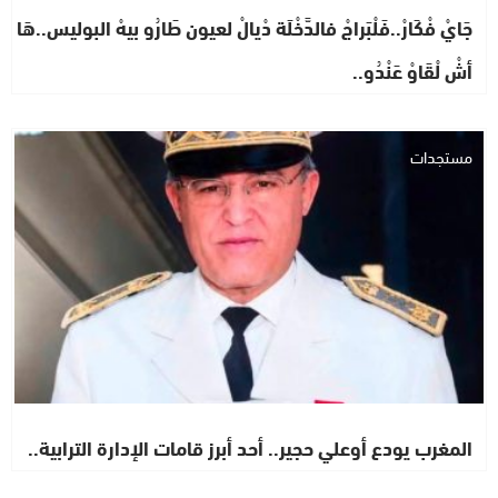
جَايْ فْكَارْ..فَلْبَراجْ فالدَّخْلَة دْيالْ لعيون طَارُو بيهْ البوليس..هَا
أشْ لْقَاوْ عَنْدُو..
مستجدات
المغرب يودع أوعلي حجير.. أحد أبرز قامات الإدارة الترابية..