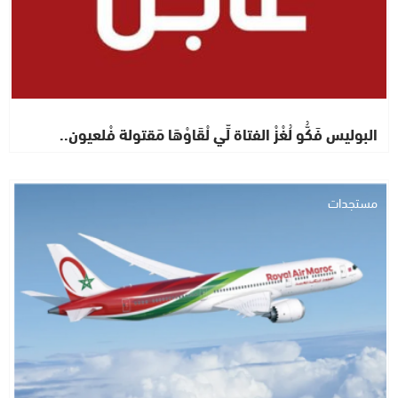
البوليس فَكُّو لُغْزْ الفتاة لِّي لْقَاوْهَا مَقتولة فْلعيون..
مستجدات