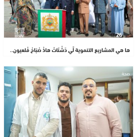
ها هي المشاريع التنموية لِّي دّشْنَاتْ هاذْ صْبَاحْ فْلعيون..
صحة