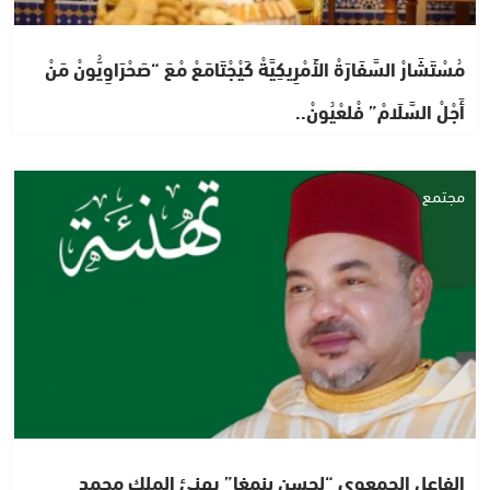
مُسْتَشَارْ السَّفَارَةْ الأَمْرِيكِيَّةْ كَيْجْتَامَعْ مْعَ “صَحْرَاوِيُّونْ مَنْ
أَجْلْ السَّلَامْ” فْلعْيُونْ..
مجتمع
الفاعل الجمعوي “لحسن بنمغا” يهنئ الملك محمد