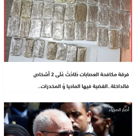
فرقة مكافحة العصابات طَاحْتْ عْلَى 2 أشخاص
فالداخلة..القضية فيها الماحيا وُ المخدرات..
أخبار الصحراء