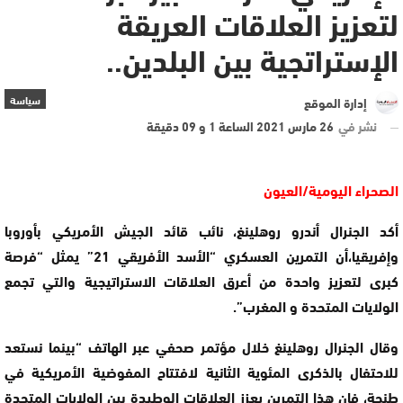
لتعزيز العلاقات العريقة
الإستراتجية بين البلدين..
سياسة
إدارة الموقع
نشر في
26 مارس 2021 الساعة 1 و 09 دقيقة
الصحراء اليومية/العيون
أكد الجنرال أندرو روهلينغ، نائب قائد الجيش الأمريكي بأوروبا
وإفريقيا،أن التمرين العسكري “الأسد الأفريقي 21” يمثل “فرصة
كبرى لتعزيز واحدة من أعرق العلاقات الاستراتيجية والتي تجمع
الولايات المتحدة و المغرب”.
وقال الجنرال روهلينغ خلال مؤتمر صحفي عبر الهاتف “بينما نستعد
للاحتفال بالذكرى المئوية الثانية لافتتاح المفوضية الأمريكية في
طنجة، فإن هذا التمرين يعزز العلاقات الوطيدة بين الولايات المتحدة