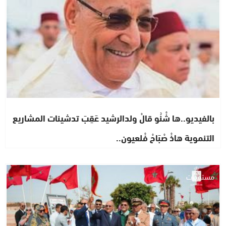
بالفيديو..ها شْنُو قالْ ولدالرشيد عَقِبَ تدشينات المشاريع
التنموية هاذْ صْبَاحْ فْلعيون..
مستجدات