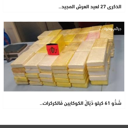
الذكرى 27 لعيد العرش المجيد..
جرائم وحوادث
شَدُّو 61 كيلو دْيَالْ الكوكايين فَالكركرات..