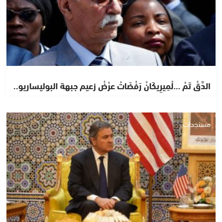
الدَّقْ تَمْ …لْمِيرِيكَانْ رَفْضَاتْ عرْضْ زعيم جبهة البوليساريو..
مستجدات