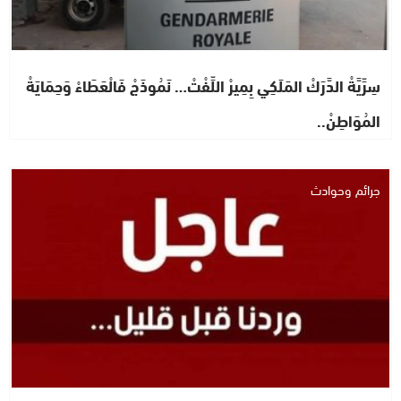
سِرِّيَّةْ الدَّرَكْ المَلَكِي بِمِيرْ اللِّفْتْ… نَمُوذَجْ فَالْعَطَاءْ وَحِمَايَةْ
المُوَاطِنْ..
جرائم وحوادث