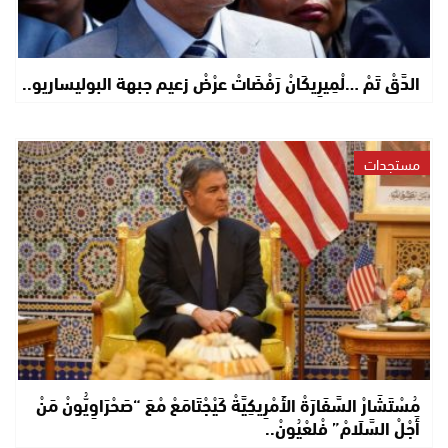
الدَّقْ تَمْ …لْمِيرِيكَانْ رَفْضَاتْ عرْضْ زعيم جبهة البوليساريو..
مستجدات
مُسْتَشَارْ السَّفَارَةْ الأَمْرِيكِيَّةْ كَيْجْتَامَعْ مْعَ “صَحْرَاوِيُّونْ مَنْ
أَجْلْ السَّلَامْ” فْلعْيُونْ..