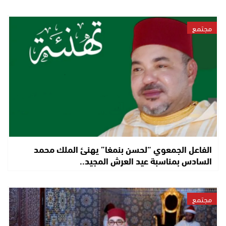
مجتمع
الفاعل الجمعوي “لحسن بنمغا” يهنئ الملك محمد
السادس بمناسبة عيد العرش المجيد..
مجتمع