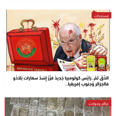
مستجدات
الدَّقْ تَمْ..رَايْس كولومبيا جْدِيدْ قرَّرْ إِسَدْ سفارات بْلاَدُو
فالجزائر وُجنوب إفريقيا..
جرائم وحوادث