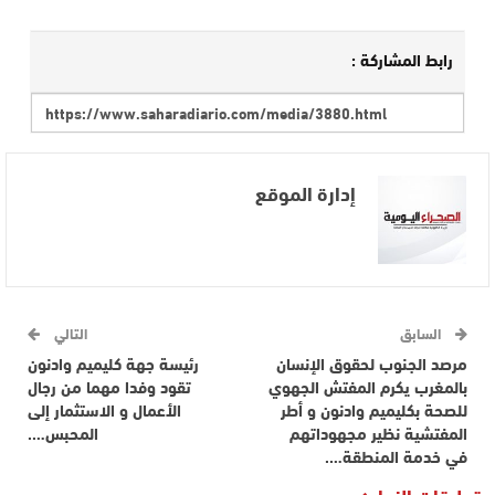
رابط المشاركة :
إدارة الموقع
السابق
التالي
مرصد الجنوب لحقوق الإنسان
رئيسة جهة كليميم وادنون
بالمغرب يكرم المفتش الجهوي
تقود وفدا مهما من رجال
للصحة بكليميم وادنون و أطر
الأعمال و الاستثمار إلى
المفتشية نظير مجهوداتهم
المحبس….
في خدمة المنطقة….