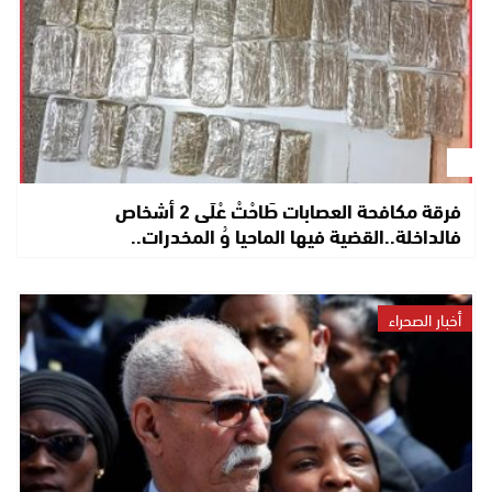
فرقة مكافحة العصابات طَاحْتْ عْلَى 2 أشخاص
فالداخلة..القضية فيها الماحيا وُ المخدرات..
أخبار الصحراء