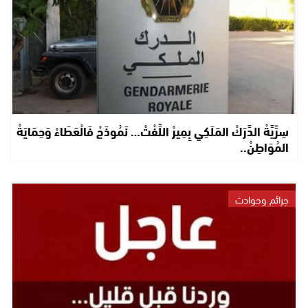
سِرِّيَّةْ الدَّرَكْ المَلَكِي بِمِيرْ اللِّفْتْ… نَمُوذَجْ فَالْعَطَاءْ وَحِمَايَةْ
المُوَاطِنْ..
جرائم وحوادث