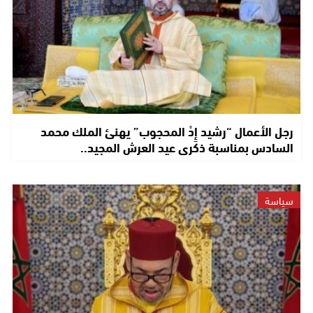
رجل الأعمال “رشيد إِدْ المحجوب” يهنئ الملك محمد
السادس بمناسبة ذكرى عيد العرش المجيد..
سياسة