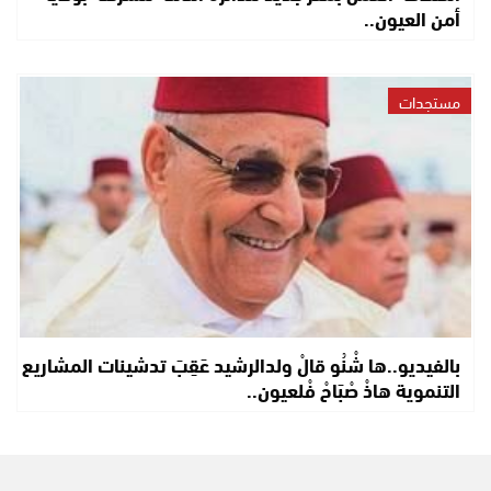
أمن العيون..
مستجدات
بالفيديو..ها شْنُو قالْ ولدالرشيد عَقِبَ تدشينات المشاريع
التنموية هاذْ صْبَاحْ فْلعيون..