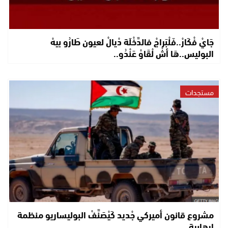
جَايْ فْكَارْ..فَلْبَراجْ فالدَّخْلَة دْيالْ لعيون طَارُو بيهْ
البوليس..هَا أشْ لْقَاوْ عَنْدُو..
مستجدات
مشروع قانون أميركي جْديد كَيْصَنَّفْ البوليساريو منظمة
إرهابية..