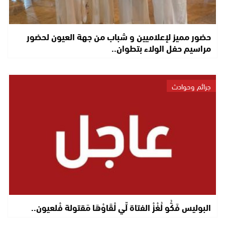
حضور مميز لإعلاميين و شباب من جهة العيون لحضور
مراسيم حفل الولاء بتطوان..
جرائم وحوادث
البوليس فَكُّو لُغْزْ الفتاة لِّي لْقَاوْهَا مَقتولة فْلعيون..