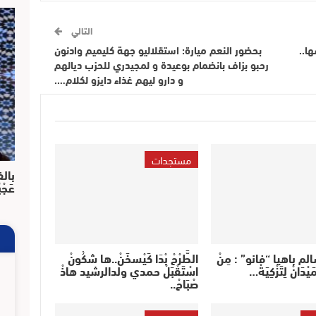
التالي
ا..
بحضور النعم ميارة: استقلاليو جهة كليميم وادنون
رحبو بزاف بانضمام بوعيدة و لمجيدري للحزب ديالهم
و دارو ليهم غذاء دايزو لكلام….
مستجدات
بالف
عَجْ
سالم باهيا “فانو” : مِنْ
الطَّرْحْ بْدَا كَيْسخَنْ..ها شكُونْ
يْدَانْ لِتَزْكِيَةْ…
اسْتَقْبَلْ حمدي ولدالرشيد هاذْ
صْبَاحْ..