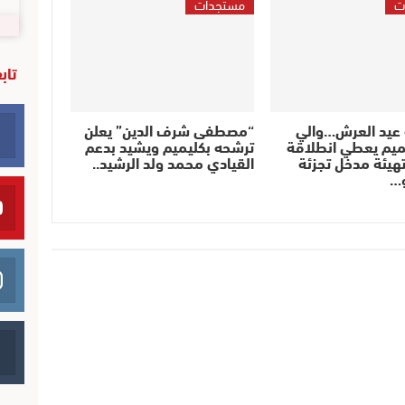
ت
مستجدات
تاب
 عيد العرش…والي
“مصطفى شرف الدين” يعلن
ميم يعطي انطلاقة
ترشحه بكليميم ويشيد بدعم
هيئة مدخل تجزئة
القيادي محمد ولد الرشيد..
و…