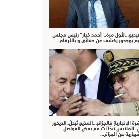
فيديو…لأول مرة..”أحمد خيار” رئيس مجلس
يم بوجدور يكشف عن حقائق و بالأرقام..
رة الإخبارية فالجزائر…المذيع تْبَدَّلْ..الديكور
دَّلْ..الملابس تْبدْلاَتْ مع بعض الفواصل
هارية عن الجزائر…