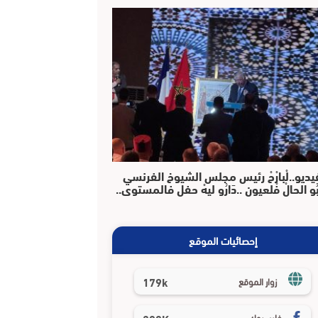
يديو..لْبارْحْ رئيس مجلس الشيوخ الفرنسي
بُو الحالْ فْلعيون ..دَارُو ليهْ حفل فالمستوى..
إحصائيات الموقع
179k
زوار الموقع
فايسبوك