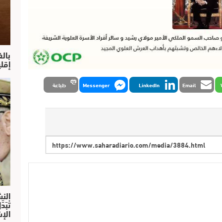
بال
إقل
Email
LinkedIn
Messenger
طباعة
النش
تْبَ
الإش