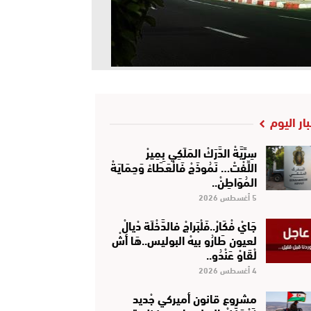
بار اليوم
سِرِّيَّةْ الدَّرَكْ المَلَكِي بِمِيرْ
اللِّفْتْ… نَمُوذَجْ فَالْعَطَاءْ وَحِمَايَةْ
المُوَاطِنْ..
5 أغسطس 2026
جَايْ فْكَارْ..فَلْبَراجْ فالدَّخْلَة دْيالْ
لعيون طَارُو بيهْ البوليس..هَا أشْ
لْقَاوْ عَنْدُو..
4 أغسطس 2026
مشروع قانون أميركي جْديد