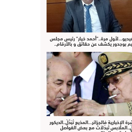
فيديو…لأول مرة..”أحمد خيار” رئيس مجلس
يم بوجدور يكشف عن حقائق و بالأرقام..
رة الإخبارية فالجزائر…المذيع تْبَدَّلْ..الديكور
دَّلْ..الملابس تْبدْلاَتْ مع بعض الفواصل