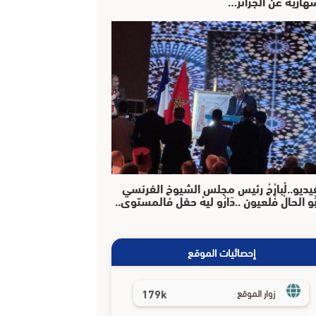
هارية عن الجزائر…
يديو..لْبارْحْ رئيس مجلس الشيوخ الفرنسي
بُو الحالْ فْلعيون ..دَارُو ليهْ حفل فالمستوى..
إحصائيات الموقع
179k
زوار الموقع