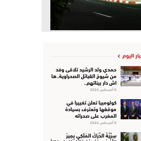
بار اليوم
حمدي ولد الرشيد تلاقى وفد
من شيوخ القبائل الصحراوية..ها
اش دار بيناتهم..
8 أغسطس 2026
كولومبيا تعلن تغييرا في
موقفها وتعترف بسيادة
المغرب على صحرائه
8 أغسطس 2026
سِرِّيَّةْ الدَّرَكْ المَلَكِي بِمِيرْ