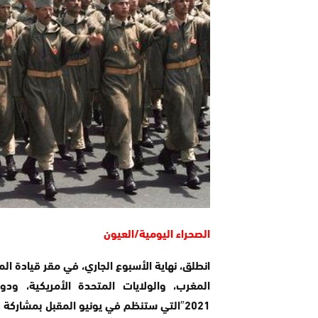
الصحراء اليومية/العيون
انطلق، نهاية الأسبوع الجاري، في مقر قيادة ال
المغرب، والولايات المتحدة الأمريكية، ود
2021″التي ستنظم في يونيو المقبل بمشاركة 8 آلاف عسكري من عدة دول.