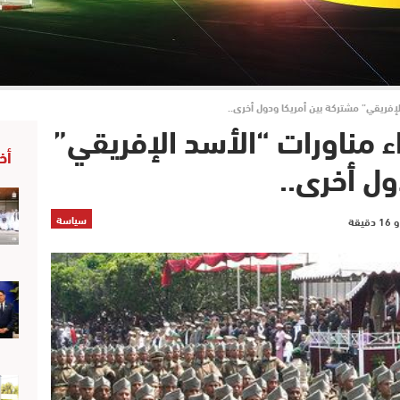
لإفريقي” مشتركة بين أمريكا ودول أخرى..
ء مناورات “الأسد الإفريقي”
أخ
ول أخرى..
سياسة