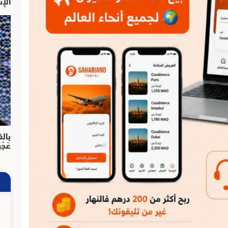
الإش
بالف
عَجْ