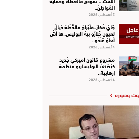
اللِّفْتْ… نَمُوذَجْ فَالْعَطَاءْ وَحِمَايَةْ
المُوَاطِنْ..
5 أغسطس 2026
جَايْ فْكَارْ..فَلْبَراجْ فالدَّخْلَة دْيالْ
لعيون طَارُو بيهْ البوليس..هَا أشْ
لْقَاوْ عَنْدُو..
4 أغسطس 2026
مشروع قانون أميركي جْديد
كَيْصَنَّفْ البوليساريو منظمة
إرهابية..
4 أغسطس 2026
ت وصورة