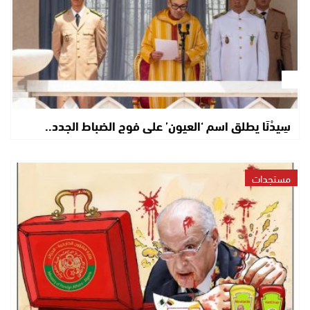
سِيدْنَا يطلق اسم ‘العيون’ على فوج الضباط الجدد..
مستجدات