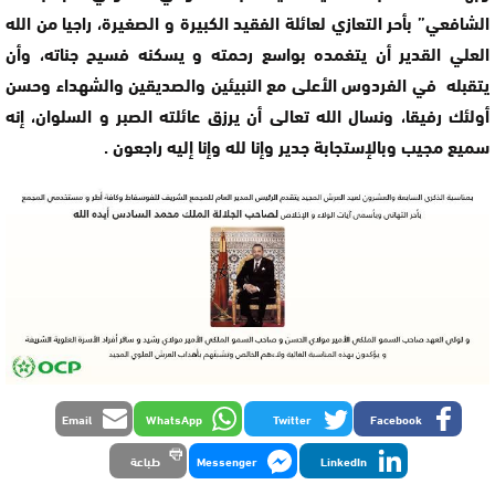
الشافعي” بأحر التعازي لعائلة الفقيد الكبيرة و الصغيرة، راجيا من الله
العلي القدير أن يتغمده بواسع رحمته و يسكنه فسيح جناته، وأن
يتقبله في الفردوس الأعلى مع النبيئين والصديقين والشهداء وحسن
أولئك رفيقا، ونسال الله تعالى أن يرزق عائلته الصبر و السلوان، إنه
سميع مجيب وبالإستجابة جدير وإنا لله وإنا إليه راجعون .
Email
WhatsApp
Twitter
Facebook
LinkedIn
Messenger
طباعة