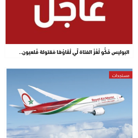
البوليس فَكُّو لُغْزْ الفتاة لِّي لْقَاوْهَا مَقتولة فْلعيون..
مستجدات