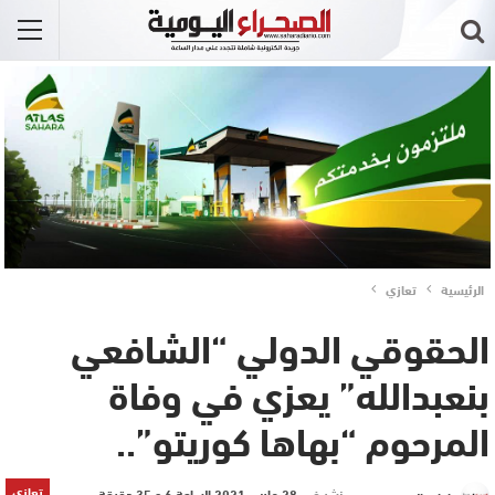
الرئيسية
تعازي
الحقوقي الدولي “الشافعي
بنعبدالله” يعزي في وفاة
المرحوم “بهاها كوريتو”..
تعازي
نشر في
28 مارس 2021 الساعة 6 و 35 دقيقة