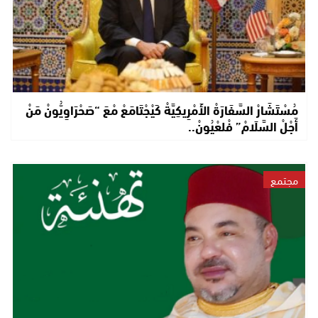
مُسْتَشَارْ السَّفَارَةْ الأَمْرِيكِيَّةْ كَيْجْتَامَعْ مْعَ “صَحْرَاوِيُّونْ مَنْ
أَجْلْ السَّلَامْ” فْلعْيُونْ..
مجتمع