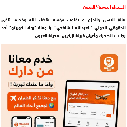
الصحراء اليومية/العيون
ببالغ الأسى والحزن و بقلوب مؤمنه بقضاء الله وقدره، تلقى
الحقوقي الدولي “بنعبدالله الشافعي” نبأ وفاة “بهاها كوريتو” أحد
رجالات الصحراء وأعيان قبيلة ازركيين بمدينة العيون.