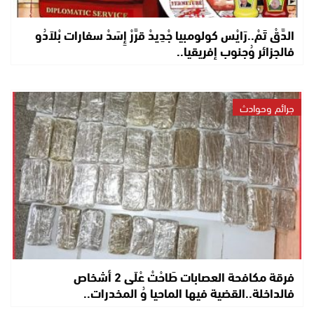
الدَّقْ تَمْ..رَايْس كولومبيا جْدِيدْ قرَّرْ إِسَدْ سفارات بْلاَدُو
فالجزائر وُجنوب إفريقيا..
جرائم وحوادث
فرقة مكافحة العصابات طَاحْتْ عْلَى 2 أشخاص
فالداخلة..القضية فيها الماحيا وُ المخدرات..