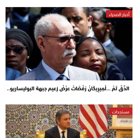
أخبار الصحراء
الدَّقْ تَمْ …لْمِيرِيكَانْ رَفْضَاتْ عرْضْ زعيم جبهة البوليساريو..
مستجدات