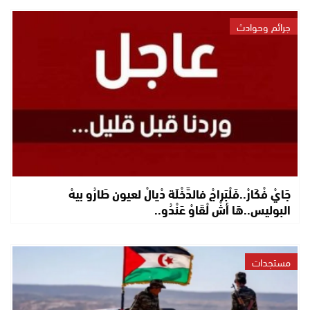
جرائم وحوادث
جَايْ فْكَارْ..فَلْبَراجْ فالدَّخْلَة دْيالْ لعيون طَارُو بيهْ
البوليس..هَا أشْ لْقَاوْ عَنْدُو..
مستجدات