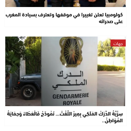
كولومبيا تعلن تغييرا في موقفها وتعترف بسيادة المغرب
على صحرائه
جهات
سِرِّيَّةْ الدَّرَكْ المَلَكِي بِمِيرْ اللِّفْتْ… نَمُوذَجْ فَالْعَطَاءْ وَحِمَايَةْ
المُوَاطِنْ..