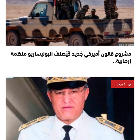
مشروع قانون أميركي جْديد كَيْصَنَّفْ البوليساريو منظمة
إرهابية..
مستجدات