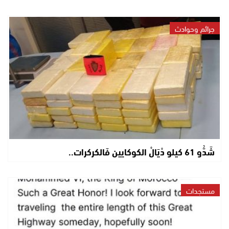
جرائم وحوادث
شَدُّو 61 كيلو دْيَالْ الكوكايين فَالكركرات..
مستجدات