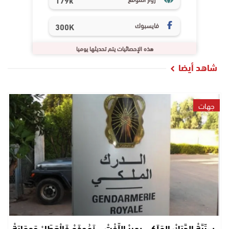
فايسبوك
300K
هذه الإحصائيات يتم تحديثها يوميا
شاهد أيضا
جهات
سِرِّيَّةْ الدَّرَكْ المَلَكِي بِمِيرْ اللِّفْتْ… نَمُوذَجْ فَالْعَطَاءْ وَحِمَايَةْ