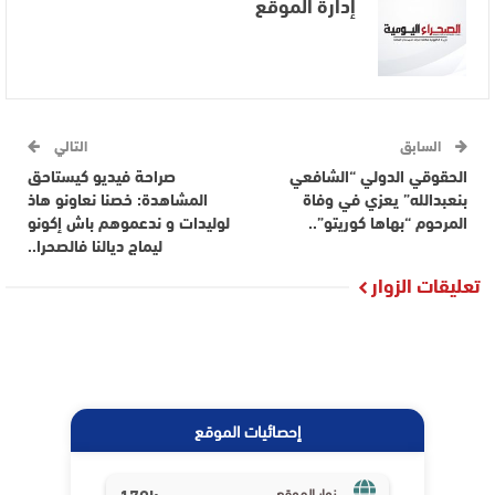
إدارة الموقع
السابق
التالي
الحقوقي الدولي “الشافعي
صراحة فيديو كيستاحق
بنعبدالله” يعزي في وفاة
المشاهدة: خصنا نعاونو هاذ
المرحوم “بهاها كوريتو”..
لوليدات و ندعموهم باش إكونو
ليماج ديالنا فالصحرا..
تعليقات الزوار
إحصائيات الموقع
179k
زوار الموقع