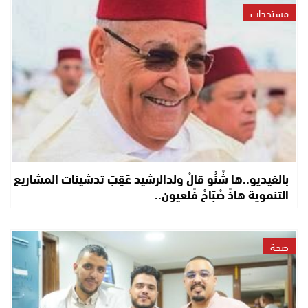
مستجدات
بالفيديو..ها شْنُو قالْ ولدالرشيد عَقِبَ تدشينات المشاريع
التنموية هاذْ صْبَاحْ فْلعيون..
صحة