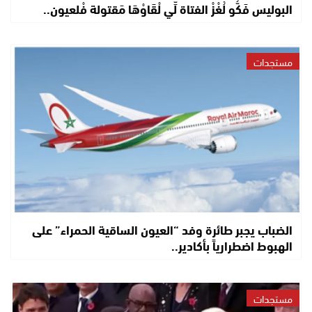
البوليس فَكُّو لُغْزْ الفتاة لِّي لْقَاوْهَا مَقتولة فْلعيون..
مستجدات
الضباب يجبر طائرة وفد “العيون الساقية الحمراء” على
الهبوط اضطرارياً بأكادير..
مستجدات