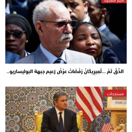
الدَّقْ تَمْ …لْمِيرِيكَانْ رَفْضَاتْ عرْضْ زعيم جبهة البوليساريو..
مستجدات