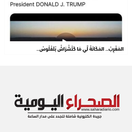
المَغْرِبْ.. المَكَانَةْ لِّي مَا كَتْشْرَاشْ بْلَفْلُوسْ..