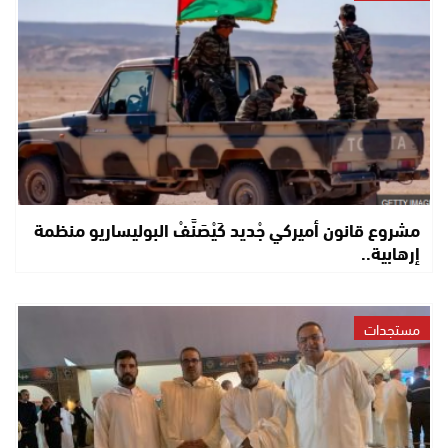
مشروع قانون أميركي جْديد كَيْصَنَّفْ البوليساريو منظمة
إرهابية..
مستجدات