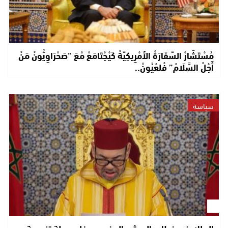
مُسْتَشَارْ السَّفَارَةْ الأَمْرِيكِيَّةْ كَيْجْتَامَعْ مْعَ “صَحْرَاوِيُّونْ مَنْ
أَجْلْ السَّلَامْ” فْلعْيُونْ..
سياسة
الملك في خطاب العرش: المغرب يدخل مرحلة تنموية