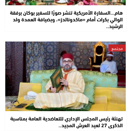
هام…السفارة الأمريكية تنشر صورًا للسفير بوكان برفقة
الوالي بكرات أمام «ماكدونالدز»، وبضيافة العمدة ولد
الرشيد..
مجتمع
تهنئة رئيس المجلس الإداري للتعاضدية العامة بمناسبة
الذكرى 27 لعيد العرش المجيد..