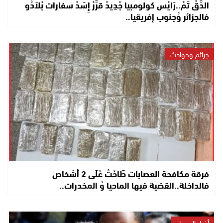
الدَّقْ تَمْ..رَايْس كولومبيا جْدِيدْ قرَّرْ إِسَدْ سفارات بْلاَدُو
فالجزائر وُجنوب إفريقيا..
جرائم وحوادث
فرقة مكافحة العصابات طَاحْتْ عْلَى 2 أشخاص
فالداخلة..القضية فيها الماحيا وُ المخدرات..
أخبار الصحراء