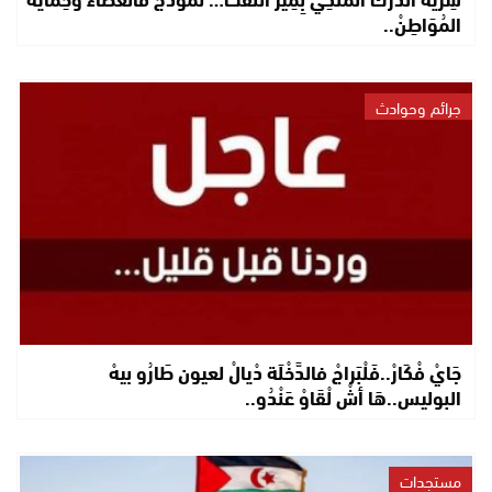
المُوَاطِنْ..
جرائم وحوادث
جَايْ فْكَارْ..فَلْبَراجْ فالدَّخْلَة دْيالْ لعيون طَارُو بيهْ
البوليس..هَا أشْ لْقَاوْ عَنْدُو..
مستجدات