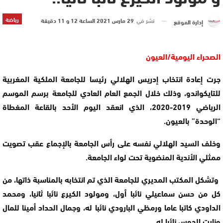
رياضة
نشر في
29 مارس 2021 الساعة 12 و 11 دقيقة
إدارة الموقع
الصحراء اليومية/العيون
جرت إعادة انتخاب إدريس الهلالي رئيسا للجامعة الملكية المغربية
للتايكواندو، وذلك خلال الجمع العام العادي للجامعة برسم الموسم
الرياضي 2019-2020، الذي انعقد اليوم الأحد بالقاعة المغطاة
“الوحدة” بالعيون.
وخلف السيد الهلالي نفسه على رأس الجامعة بالإجماع عقب تصويت
ممثلي الأندية المنضوية تحت لواء الجامعة.
وتشكل المكتب المديري للجامعة الذي تم انتخابه بالمناسبة ذاتها، من
كل من حسن سماعيلي نائبا أول، ومولود الكيرع نائبا ثانيا، ومحمد
الداودي كاتبا عاما ورمظي البارودي نائبا له، وجمال الحداد أمينا للمال
ونايت الحوس نائبا له.