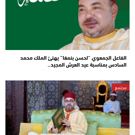
الفاعل الجمعوي “لحسن بنمغا” يهنئ الملك محمد
السادس بمناسبة عيد العرش المجيد..
مجتمع