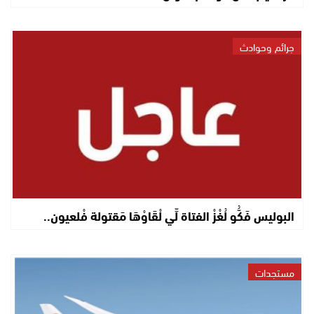
جرائم وحوادث
البوليس فَكُّو لُغْزْ الفتاة لِّي لْقَاوْهَا مَقتولة فْلعيون..
مستجدات