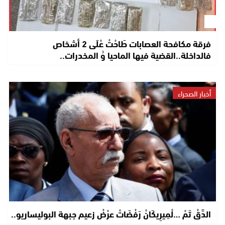
فرقة مكافحة العصابات طَاحْتْ عْلَى 2 أشخاص
فالداخلة..القضية فيها الماحيا وُ المخدرات..
أخبار الصحراء
الدَّقْ تَمْ …لْمِيرِيكَانْ رَفْضَاتْ عرْضْ زعيم جبهة البوليساريو..