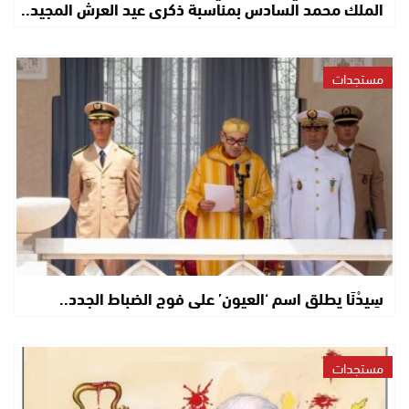
الملك محمد السادس بمناسبة ذكرى عيد العرش المجيد..
مستجدات
سِيدْنَا يطلق اسم ‘العيون’ على فوج الضباط الجدد..
مستجدات