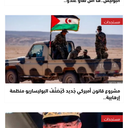
مستجدات
مشروع قانون أميركي جْديد كَيْصَنَّفْ البوليساريو منظمة
إرهابية..
مستجدات