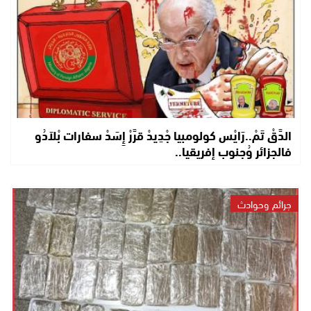
الدَّقْ تَمْ..رَايْس كولومبيا جْدِيدْ قرَّرْ إِسَدْ سفارات بْلاَدُو
فالجزائر وُجنوب إفريقيا..
جرائم وحوادث