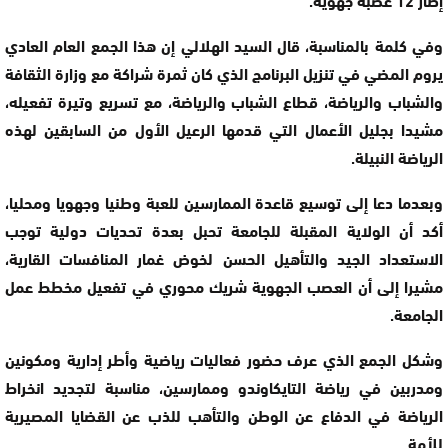
وفي كلمة بالمناسبة، قال السيد الهلالي إن هذا الجمع العام العادي
يروم المضي في تنزيل البرنامج الذي كان ثمرة شراكة مع وزارة الثقافة
والشباب والرياضة، قطاع الشباب والرياضة، مع تسريع وتيرة تفعيله،
مشيدا بجليل الأعمال التي قدمها الرعيل الأول من السابقين لهذه
الرياضة النبيلة.
وبعدما دعا إلى توسيع قاعدة الممارسين للعبة وطنيا وجهويا ومحليا،
أكد أن الولاية المقبلة للجامعة تحبل بعدة تحديات دولية توجب
الاستعداد الجيد والتأهيل الحسن لخوض غمار المنافسات القارية،
مشيرا إلى أن العصب الجهوية شريك محوري في تفعيل مخطط عمل
الجامعة.
وشكل الجمع الذي عرف حضور فعاليات رياضية وأطر إدارية ومكونين
ومدربين في رياضة التايكاوندو وممارسين، مناسبة لتجديد انخراط
الرياضة في الدفاع عن الوطن والتأهب للذب عن القضايا المصيرية
للأمة.