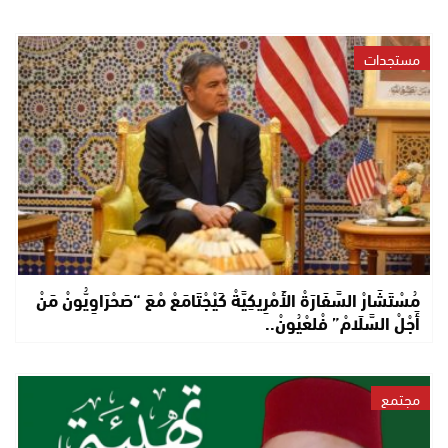
مستجدات
مُسْتَشَارْ السَّفَارَةْ الأَمْرِيكِيَّةْ كَيْجْتَامَعْ مْعَ “صَحْرَاوِيُّونْ مَنْ
أَجْلْ السَّلَامْ” فْلعْيُونْ..
مجتمع