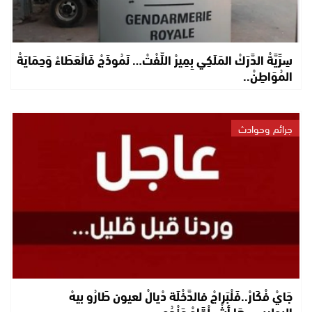
سِرِّيَّةْ الدَّرَكْ المَلَكِي بِمِيرْ اللِّفْتْ… نَمُوذَجْ فَالْعَطَاءْ وَحِمَايَةْ
المُوَاطِنْ..
جرائم وحوادث
جَايْ فْكَارْ..فَلْبَراجْ فالدَّخْلَة دْيالْ لعيون طَارُو بيهْ
البوليس..هَا أشْ لْقَاوْ عَنْدُو..