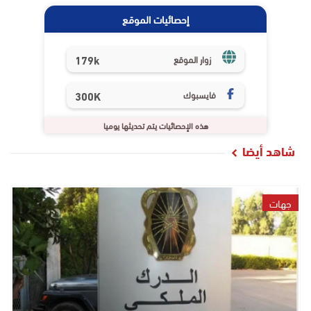
إحصائيات الموقع
179k
زوار الموقع
فايسبوك
300K
هذه الإحصائيات يتم تحديثها يوميا
شاهد أيضا
جهات