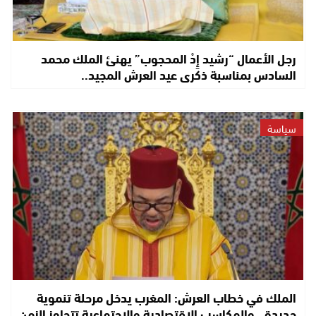
رجل الأعمال “رشيد إِدْ المحجوب” يهنئ الملك محمد
السادس بمناسبة ذكرى عيد العرش المجيد..
سياسة
الملك في خطاب العرش: المغرب يدخل مرحلة تنموية
جديدة.. والمكاسب الاقتصادية والاجتماعية تتجاوز الزمن