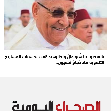
بالفيديو..ها شْنُو قالْ ولدالرشيد عَقِبَ تدشينات المشاريع
التنموية هاذْ صْبَاحْ فْلعيون..