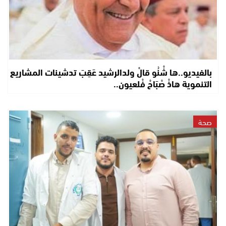
بالفيديو..ها شْنُو قالْ ولدالرشيد عَقِبَ تدشينات المشاريع
التنموية هاذْ صْبَاحْ فْلعيون..
صحة