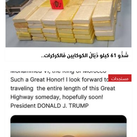
شَدُّو 61 كيلو دْيَالْ الكوكايين فَالكركرات..
مستجدات