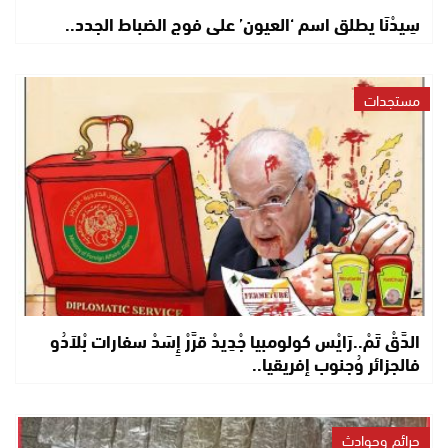
سِيدْنَا يطلق اسم ‘العيون’ على فوج الضباط الجدد..
مستجدات
الدَّقْ تَمْ..رَايْس كولومبيا جْدِيدْ قرَّرْ إِسَدْ سفارات بْلاَدُو
فالجزائر وُجنوب إفريقيا..
جرائم وحوادث