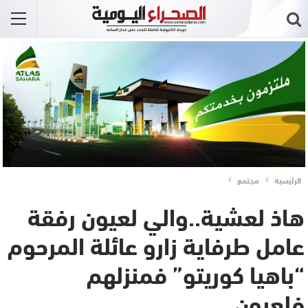
الرئيسية
مجتمع
هاذ لعشية..والي لعيون رفقة
عامل طرفاية زارو عائلة المرحوم
“باهيا كوريتو” فمنزلهم
فلعيون..