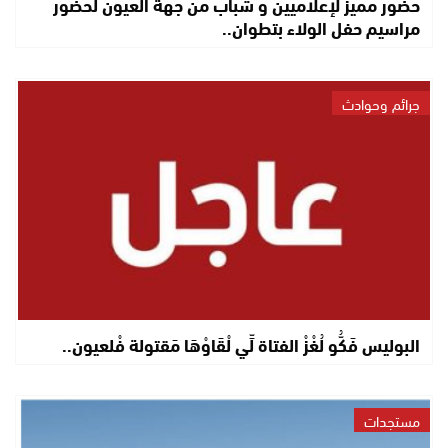
حضور مميز لإعلاميين و شباب من جهة العيون لحضور
مراسيم حفل الولاء بتطوان..
جرائم وحوادث
البوليس فَكُّو لُغْزْ الفتاة لِّي لْقَاوْهَا مَقتولة فْلعيون..
مستجدات