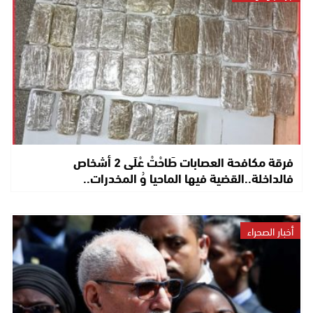
فرقة مكافحة العصابات طَاحْتْ عْلَى 2 أشخاص
فالداخلة..القضية فيها الماحيا وُ المخدرات..
أخبار الصحراء