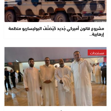
مشروع قانون أميركي جْديد كَيْصَنَّفْ البوليساريو منظمة
إرهابية..
مستجدات