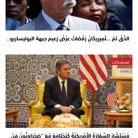
الدَّقْ تَمْ …لْمِيرِيكَانْ رَفْضَاتْ عرْضْ زعيم جبهة البوليساريو..
مستجدات
مُسْتَشَارْ السَّفَارَةْ الأَمْرِيكِيَّةْ كَيْجْتَامَعْ مْعَ “صَحْرَاوِيُّونْ مَنْ