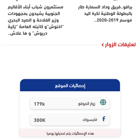
برافو..فريق وداد السمارة طار
مستثمرون شباب أبناء الأقاليم
بالبطولة الوطنية لكرة اليد
الجنوبية يشيدون بمجهودات
موسم 2019-2020..
وزير الفلاحة و الصيد البحري
“اخنوش”و كاتبته العامة “زكية
دريوش” و ها علاش..
تعليقات الزوار
إحصائيات الموقع
179k
زوار الموقع
فايسبوك
300K
هذه الإحصائيات يتم تحديثها يوميا