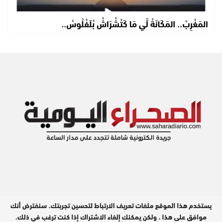
المَغْرِبْ.. المَكَانَةْ لِّي مَا كَتْشْرَاشْ بْلَفْلُوسْ..
يستخدم هذا الموقع ملفات تعريف الارتباط لتحسين تجربتك. سنفترض أنك
مدير النشر : عبد الله بيه
موافق على هذا ، ولكن يمكنك إلغاء الاشتراك إذا كنت ترغب في ذلك.