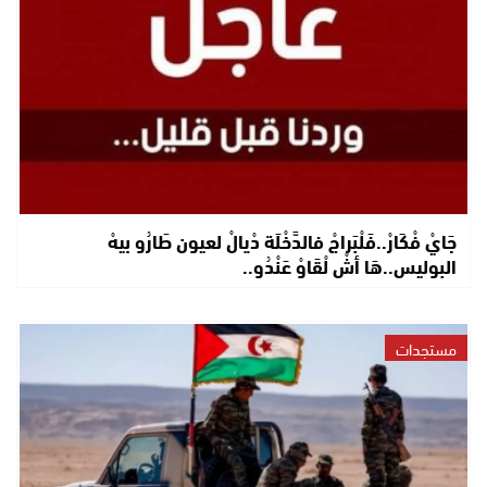
جَايْ فْكَارْ..فَلْبَراجْ فالدَّخْلَة دْيالْ لعيون طَارُو بيهْ
البوليس..هَا أشْ لْقَاوْ عَنْدُو..
مستجدات