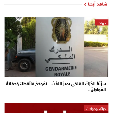
شاهد أيضا
جهات
سِرِّيَّةْ الدَّرَكْ المَلَكِي بِمِيرْ اللِّفْتْ… نَمُوذَجْ فَالْعَطَاءْ وَحِمَايَةْ
المُوَاطِنْ..
جرائم وحوادث