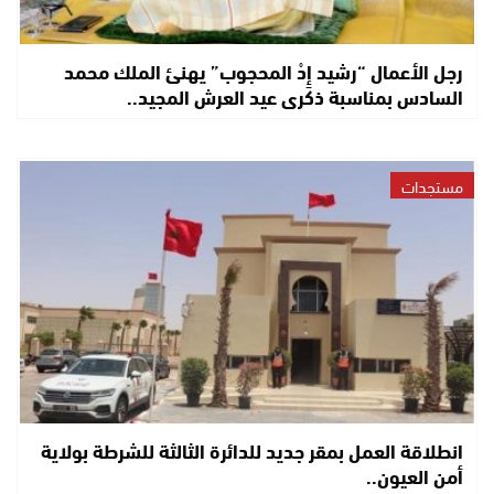
رجل الأعمال “رشيد إِدْ المحجوب” يهنئ الملك محمد
السادس بمناسبة ذكرى عيد العرش المجيد..
مستجدات
انطلاقة العمل بمقر جديد للدائرة الثالثة للشرطة بولاية
أمن العيون..