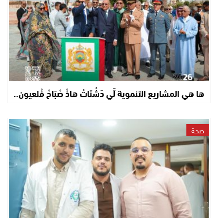
ها هي المشاريع التنموية لِّي دّشْنَاتْ هاذْ صْبَاحْ فْلعيون..
صحة