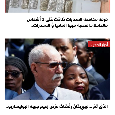
فرقة مكافحة العصابات طَاحْتْ عْلَى 2 أشخاص
فالداخلة..القضية فيها الماحيا وُ المخدرات..
أخبار الصحراء
الدَّقْ تَمْ …لْمِيرِيكَانْ رَفْضَاتْ عرْضْ زعيم جبهة البوليساريو..