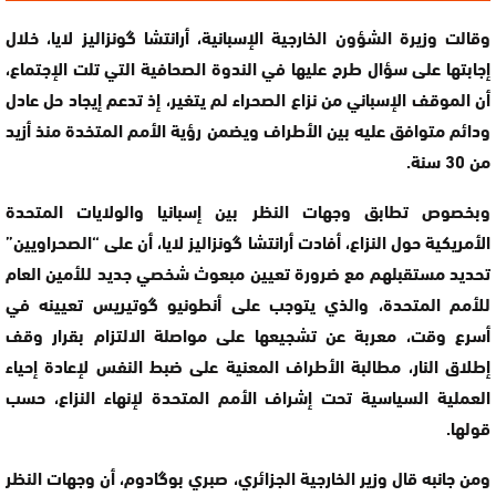
وقالت وزيرة الشؤون الخارجية الإسبانية، أرانتشا گونزاليز لايا، خلال
إجابتها على سؤال طرح عليها في الندوة الصحافية التي تلت الإجتماع،
أن الموقف الإسباني من نزاع الصحراء لم يتغير، إذ تدعم إيجاد حل عادل
ودائم متوافق عليه بين الأطراف ويضمن رؤية الأمم المتخدة منذ أزيد
من 30 سنة.
وبخصوص تطابق وجهات النظر بين إسبانيا والولايات المتحدة
الأمريكية حول النزاع، أفادت أرانتشا گونزاليز لايا، أن على “الصحراويين”
تحديد مستقبلهم مع ضرورة تعيين مبعوث شخصي جديد للأمين العام
للأمم المتحدة، والذي يتوجب على أنطونيو گوتيريس تعيينه في
أسرع وقت، معربة عن تشجيعها على مواصلة الالتزام بقرار وقف
إطلاق النار، مطالبة الأطراف المعنية على ضبط النفس لإعادة إحياء
العملية السياسية تحت إشراف الأمم المتحدة لإنهاء النزاع، حسب
قولها.
ومن جانبه قال وزير الخارجية الجزائري، صبري بوگادوم، أن وجهات النظر