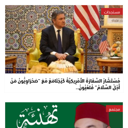
مستجدات
مُسْتَشَارْ السَّفَارَةْ الأَمْرِيكِيَّةْ كَيْجْتَامَعْ مْعَ “صَحْرَاوِيُّونْ مَنْ
أَجْلْ السَّلَامْ” فْلعْيُونْ..
مجتمع