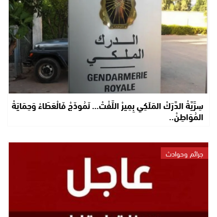
سِرِّيَّةْ الدَّرَكْ المَلَكِي بِمِيرْ اللِّفْتْ… نَمُوذَجْ فَالْعَطَاءْ وَحِمَايَةْ
المُوَاطِنْ..
جرائم وحوادث