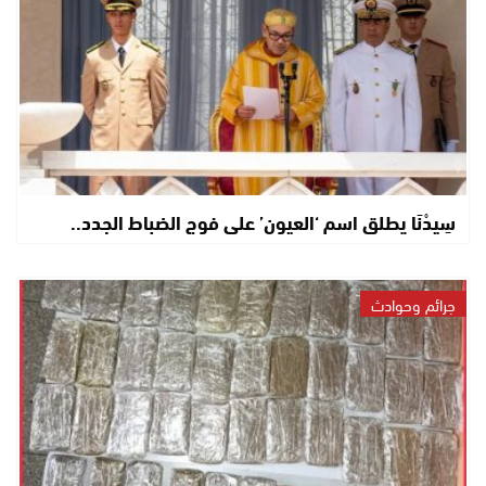
سِيدْنَا يطلق اسم ‘العيون’ على فوج الضباط الجدد..
جرائم وحوادث