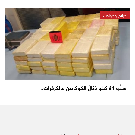
جرائم وحوادث
شَدُّو 61 كيلو دْيَالْ الكوكايين فَالكركرات..