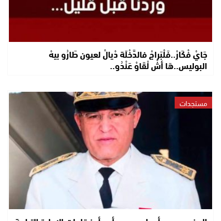
جَايْ فْكَارْ..فَلْبَراجْ فالدَّخْلَة دْيالْ لعيون طَارُو بيهْ
البوليس..هَا أشْ لْقَاوْ عَنْدُو..
مستجدات