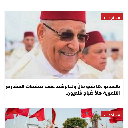
مستجدات
بالفيديو..ها شْنُو قالْ ولدالرشيد عَقِبَ تدشينات المشاريع
التنموية هاذْ صْبَاحْ فْلعيون..
مستجدات