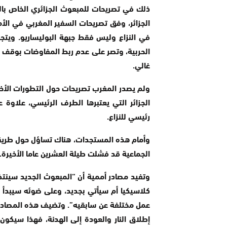
ذلك في تصريحات للمبعوث الجزائري الخاص بالص
الجزائر، وفق تصريحات السفير المغربي في الأم
في النزاع وليس فقط جبهة البوليساريو. ويتج
الحربية، وتصر على عدم ربط المفاوضات بوقف إطل
غالي.
ولم يصدر المغرب تصريحات حول التطورات الأخي
الجزائر التي يعتبرها الطرف الرئيسي، علاوة
رئيسي للنزاع.
وأمام هذه المستجدات، هناك تساؤل حول طريقة
الجماعية قد فشلت طيلة العشرين عاما الأخيرة.
وتفيد مصادر أممية أن “المبعوث الجديد سينتظ
كلاسيكيا أم سيأتي بجديد، وعلى ضوئه سيبدأ نش
عمل مختلفة عن سابقيه”. وتضيف هذه المصادر:
إطلاق النار والعودة إلى الهدنة، فهذا سيكو