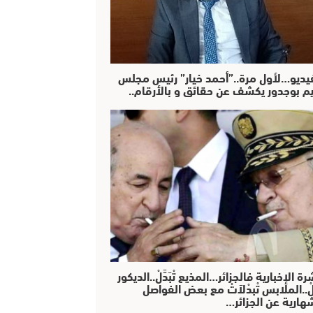
فيديو…لأول مرة..”أحمد خيار” رئيس مجلس
يم بوجدور يكشف عن حقائق و بالأرقام..
رة الإخبارية فالجزائر…المذيع تْبَدَّلْ..الديكور
دَّلْ..الملابس تْبدْلاَتْ مع بعض الفواصل
هارية عن الجزائر…