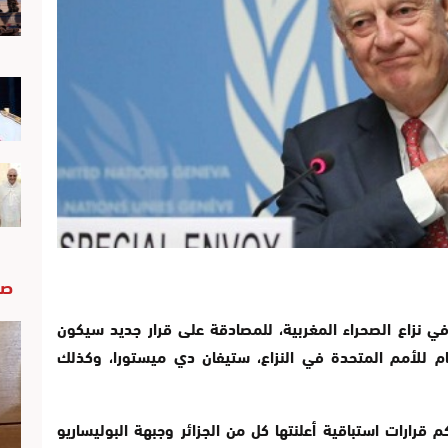
صو
 نزاع الصحراء المغربية، للمصادقة على قرار جديد سيكون
م للأمم المتحدة في النزاع، ستيفان دي ميستورا، وكذلك
رارات استباقية أعلنتها كل من الجزائر وجبهة البوليساريو