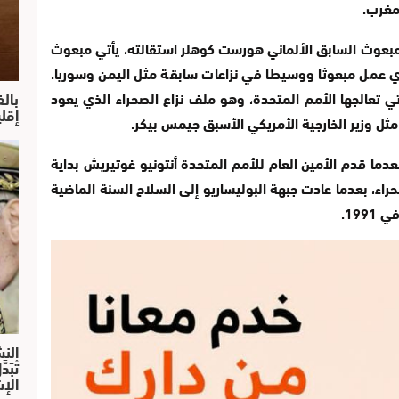
مغرب.
بعوث السابق الألماني هورست كوهلر استقالته، يأتي مبعوث
ذي عمل مبعوثا ووسيطا في نزاعات سابقة مثل اليمن وسوريا.
بال
 تعالجها الأمم المتحدة، وهو ملف نزاع الصحراء الذي يعود
إقل
ل وزير الخارجية الأمريكي الأسبق جيمس بيكر.
ما قدم الأمين العام للأمم المتحدة أنتونيو غوتيريش بداية
راء، بعدما عادت جبهة البوليساريو إلى السلاح السنة الماضية
199.
النش
تْبَ
الإش