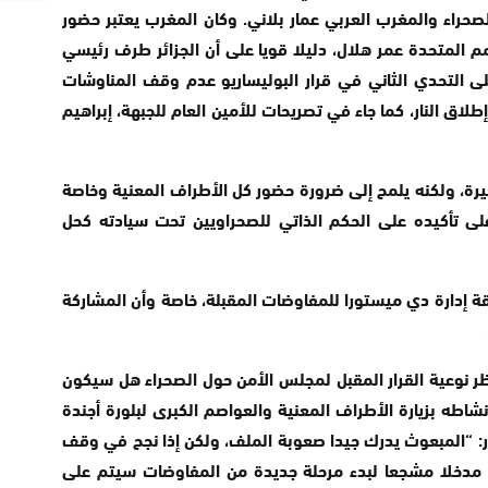
حراء والمغرب العربي عمار بلاني. وكان المغرب يعتبر حضور
م المتحدة عمر هلال، دليلا قويا على أن الجزائر طرف رئيسي
لى التحدي الثاني في قرار البوليساريو عدم وقف المناوشات
اق النار، كما جاء في تصريحات للأمين العام للجبهة، إبراهيم
رة، ولكنه يلمح إلى ضرورة حضور كل الأطراف المعنية وخاصة
 على تأكيده على الحكم الذاتي للصحراويين تحت سيادته كحل
 إدارة دي ميستورا للمفاوضات المقبلة، خاصة وأن المشاركة
ر نوعية القرار المقبل لمجلس الأمن حول الصحراء هل سيكون
اطه بزيارة الأطراف المعنية والعواصم الكبرى لبلورة أجندة
 “المبعوث يدرك جيدا صعوبة الملف، ولكن إذا نجح في وقف
ن مدخلا مشجعا لبدء مرحلة جديدة من المفاوضات سيتم على