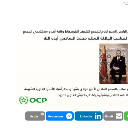
”.
Email
LinkedIn
Messenger
طباعة