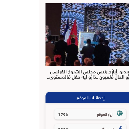
يديو..لْبارْحْ رئيس مجلس الشيوخ الفرنسي
بُو الحالْ فْلعيون ..دَارُو ليهْ حفل فالمستوى..
إحصائيات الموقع
179k
زوار الموقع
فايسبوك