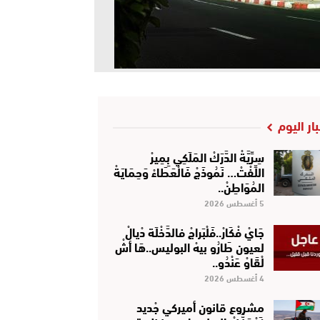
بار اليوم
سِرِّيَّةْ الدَّرَكْ المَلَكِي بِمِيرْ
اللِّفْتْ… نَمُوذَجْ فَالْعَطَاءْ وَحِمَايَةْ
المُوَاطِنْ..
5 أغسطس 2026
جَايْ فْكَارْ..فَلْبَراجْ فالدَّخْلَة دْيالْ
لعيون طَارُو بيهْ البوليس..هَا أشْ
لْقَاوْ عَنْدُو..
4 أغسطس 2026
مشروع قانون أميركي جْديد