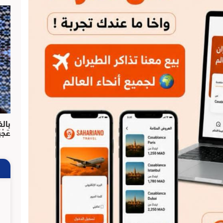
بالف
عَجْ