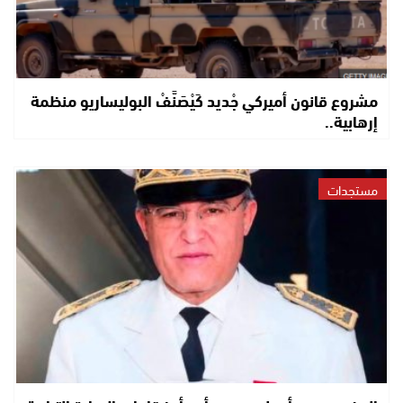
مشروع قانون أميركي جْديد كَيْصَنَّفْ البوليساريو منظمة
إرهابية..
مستجدات