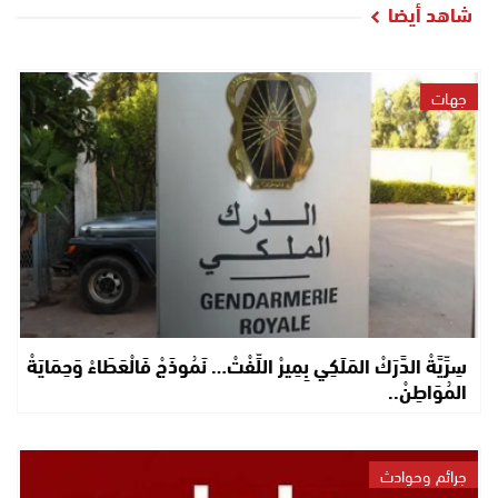
شاهد أيضا
جهات
سِرِّيَّةْ الدَّرَكْ المَلَكِي بِمِيرْ اللِّفْتْ… نَمُوذَجْ فَالْعَطَاءْ وَحِمَايَةْ
المُوَاطِنْ..
جرائم وحوادث