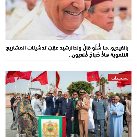
بالفيديو..ها شْنُو قالْ ولدالرشيد عَقِبَ تدشينات المشاريع
التنموية هاذْ صْبَاحْ فْلعيون..
مستجدات