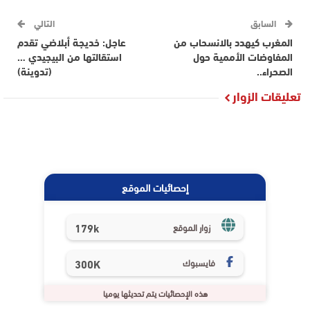
السابق
التالي
المغرب كيهدد بالانسحاب من
عاجل: خديجة أبلاضي تقدم
المفاوضات الأممية حول
استقالتها من البيجيدي …
الصحراء..
(تدوينة)
تعليقات الزوار
إحصائيات الموقع
179k
زوار الموقع
فايسبوك
300K
هذه الإحصائيات يتم تحديثها يوميا