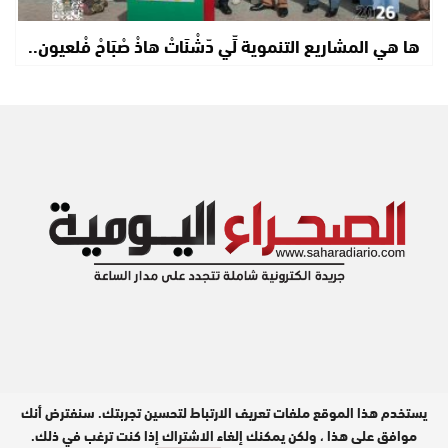
ها هي المشاريع التنموية لِّي دّشْنَاتْ هاذْ صْبَاحْ فْلعيون..
يستخدم هذا الموقع ملفات تعريف الارتباط لتحسين تجربتك. سنفترض أنك
مدير النشر : عبد الله بيه
موافق على هذا ، ولكن يمكنك إلغاء الاشتراك إذا كنت ترغب في ذلك.