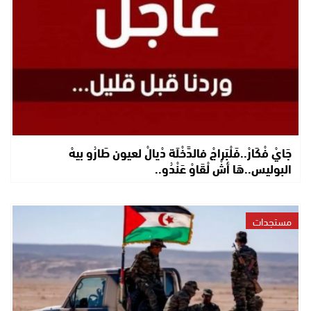
جَايْ فْكَارْ..فَلْبَراجْ فالدَّخْلَة دْيالْ لعيون طَارُو بيهْ
البوليس..هَا أشْ لْقَاوْ عَنْدُو..
مستجدات