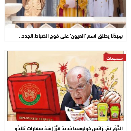
سِيدْنَا يطلق اسم ‘العيون’ على فوج الضباط الجدد..
مستجدات
الدَّقْ تَمْ..رَايْس كولومبيا جْدِيدْ قرَّرْ إِسَدْ سفارات بْلاَدُو