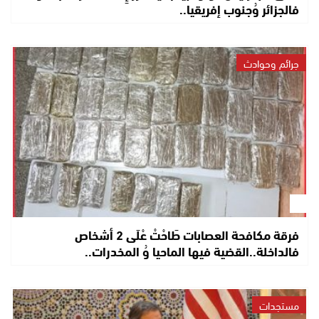
فالجزائر وُجنوب إفريقيا..
جرائم وحوادث
فرقة مكافحة العصابات طَاحْتْ عْلَى 2 أشخاص
فالداخلة..القضية فيها الماحيا وُ المخدرات..
مستجدات