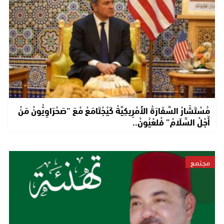
مُسْتَشَارْ السَّفَارَةْ الأَمْرِيكِيَّةْ كَيْجْتَامَعْ مْعَ “صَحْرَاوِيُّونْ مَنْ
أَجْلْ السَّلَامْ” فْلعْيُونْ..
مجتمع