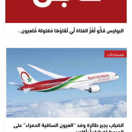
البوليس فَكُّو لُغْزْ الفتاة لِّي لْقَاوْهَا مَقتولة فْلعيون..
مستجدات
الضباب يجبر طائرة وفد “العيون الساقية الحمراء” على
الهبوط اضطرارياً بأكادير..