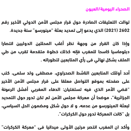
الصحراء اليومية/العيون
توالت التعليقات الصادرة حول قرار مجلس الأمن الدولي الأخير رقم
2602 (2021) الذي يدعو إلى تمديد بعثة “مينورسو” سنة جديدة.
وإذا كان القرار من وجهة نظر أغلب المحللين الدوليين انتصارا
دبلوماسيا كاسحا للمغرب فإنه كذلك خطوة متقدمة تقرب من طي
الملف بشكل نهائي فى رأي المتابعين لتطوراته .
أحد أولئك المتابعين الناشط الصحراوي، مصطفى ولد سلمى، كتب
على صفحته بموقع التواصل معلقا على قرار مجلس الأمن الأخير
“قضي الأمر الذي فيه تستفتيان: الدهاء المغربي أفشل الرعونة
الجزائرية”، موضحا أن معركة مجلس الأمن لم تكن تدور حول التمديد
لبعثة المينورسو من عدمه، و لا حول شكل ومضمون الحل السياسي،
بل “كانت المعركة تدور حول الكركرات”.
وأكد ان المغرب انتصر مرتين الأولى ميدانيا فى “معركة الكركرات”