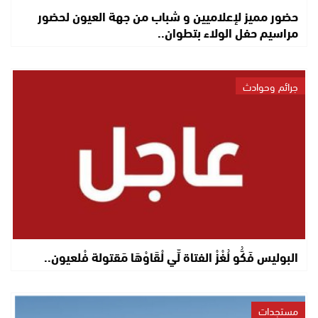
حضور مميز لإعلاميين و شباب من جهة العيون لحضور
مراسيم حفل الولاء بتطوان..
جرائم وحوادث
البوليس فَكُّو لُغْزْ الفتاة لِّي لْقَاوْهَا مَقتولة فْلعيون..
مستجدات