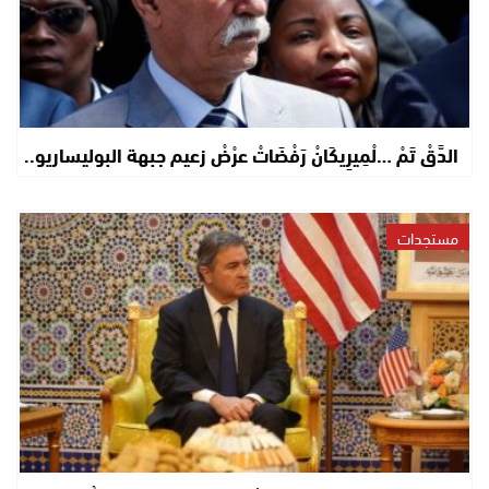
الدَّقْ تَمْ …لْمِيرِيكَانْ رَفْضَاتْ عرْضْ زعيم جبهة البوليساريو..
مستجدات