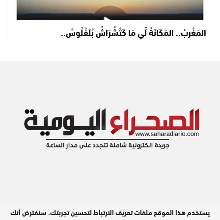
المَغْرِبْ.. المَكَانَةْ لِّي مَا كَتْشْرَاشْ بْلَفْلُوسْ..
يستخدم هذا الموقع ملفات تعريف الارتباط لتحسين تجربتك. سنفترض أنك