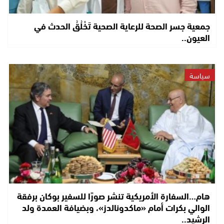
جمعية جسر الصحة للرعاية الصحية تَخْلُقُ الحدث في
العيون..
سياسة
هام…السفارة الأمريكية تنشر صورًا للسفير بوكان برفقة
الوالي بكرات أمام «ماكدونالدز»، وبضيافة العمدة ولد
الرشيد..