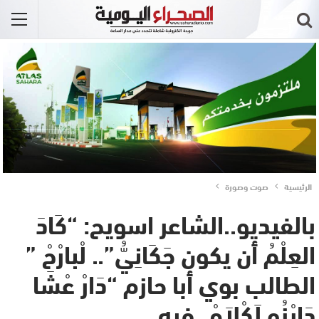
الرئيسية
صوت وصورة
بالفيديو..الشاعر اسويح: “كَادَ
العِلْمُ أن يكون جَكَانِيُّ”.. لْبارْحْ ”
الطالب بوي أبا حازم “دَارْ عْشَا
دَايْزُو لَكْلاَمْ..فيه