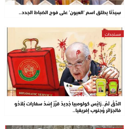
سِيدْنَا يطلق اسم ‘العيون’ على فوج الضباط الجدد..
مستجدات
الدَّقْ تَمْ..رَايْس كولومبيا جْدِيدْ قرَّرْ إِسَدْ سفارات بْلاَدُو
فالجزائر وُجنوب إفريقيا..