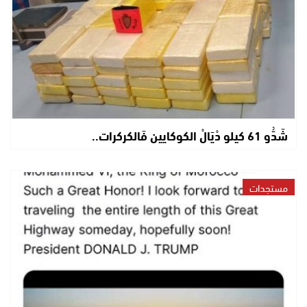
شَدُّو 61 كيلو دْيَالْ الكوكايين فَالكركرات..
مستجدات