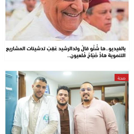
بالفيديو..ها شْنُو قالْ ولدالرشيد عَقِبَ تدشينات المشاريع
التنموية هاذْ صْبَاحْ فْلعيون..
صحة