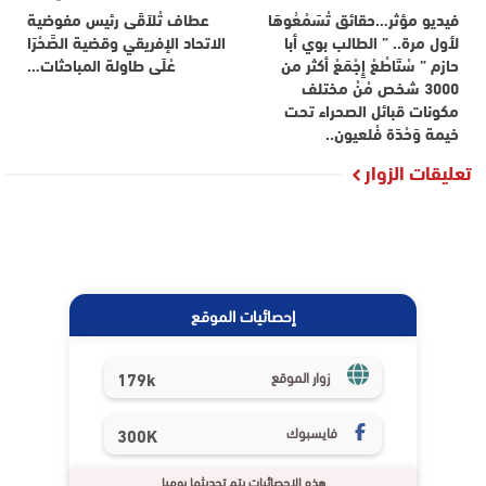
فيديو مؤثر…حقائق تْسَمْعُوهَا
عطاف تْلاَقَى رئيس مفوضية
لأول مرة.. ” الطالب بوي أبا
الاتحاد الإفريقي وقضية الصَّحْرَا
حازم ” سْتَاطْعْ إِجْمَعْ أكثر من
عْلَى طاولة المباحثات…
3000 شخص مْنْ مختلف
مكونات قبائل الصحراء تحت
خيمة وَحْدَة فْلعيون..
تعليقات الزوار
إحصائيات الموقع
179k
زوار الموقع
فايسبوك
300K
هذه الإحصائيات يتم تحديثها يوميا