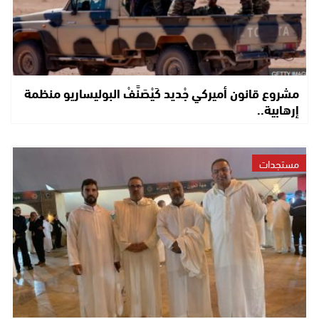
مشروع قانون أميركي جْديد كَيْصَنَّفْ البوليساريو منظمة
إرهابية..
مستجدات