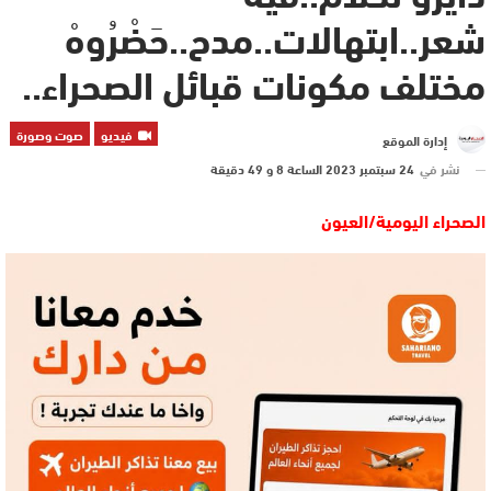
شعر..ابتهالات..مدح..حَضْرُوهْ
مختلف مكونات قبائل الصحراء..
فيديو
صوت وصورة
إدارة الموقع
نشر في
24 سبتمبر 2023 الساعة 8 و 49 دقيقة
الصحراء اليومية/العيون