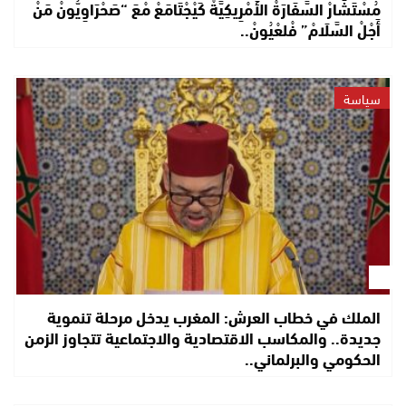
مُسْتَشَارْ السَّفَارَةْ الأَمْرِيكِيَّةْ كَيْجْتَامَعْ مْعَ “صَحْرَاوِيُّونْ مَنْ
أَجْلْ السَّلَامْ” فْلعْيُونْ..
سياسة
الملك في خطاب العرش: المغرب يدخل مرحلة تنموية
جديدة.. والمكاسب الاقتصادية والاجتماعية تتجاوز الزمن
الحكومي والبرلماني..