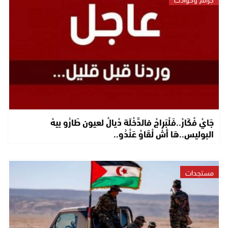
جَايْ فْكَارْ..فَلْبَراجْ فالدَّخْلَة دْيالْ لعيون طَارُو بيهْ
البوليس..هَا أشْ لْقَاوْ عَنْدُو..
مستجدات