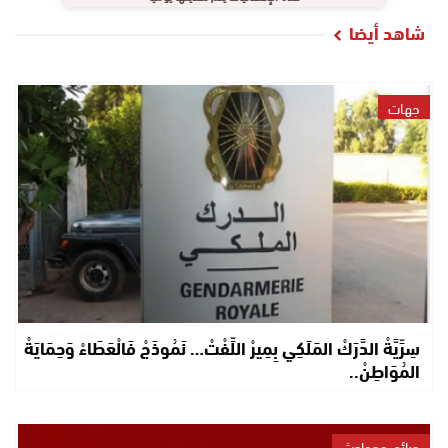
شاهد أيضا
جهات
سِرِّيَّةْ الدَّرَكْ المَلَكِي بِمِيرْ اللِّفْتْ… نَمُوذَجْ فَالْعَطَاءْ وَحِمَايَةْ
المُوَاطِنْ..
جرائم وحوادث