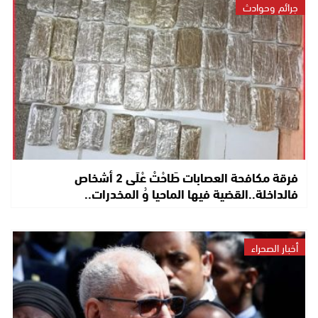
جرائم وحوادث
فرقة مكافحة العصابات طَاحْتْ عْلَى 2 أشخاص
فالداخلة..القضية فيها الماحيا وُ المخدرات..
أخبار الصحراء